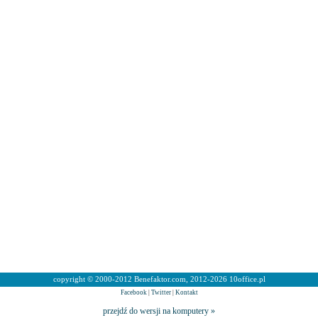
copyright © 2000-2012 Benefaktor.com, 2012-2026 10office.pl
Facebook
|
Twitter
|
Kontakt
przejdź do wersji na komputery »