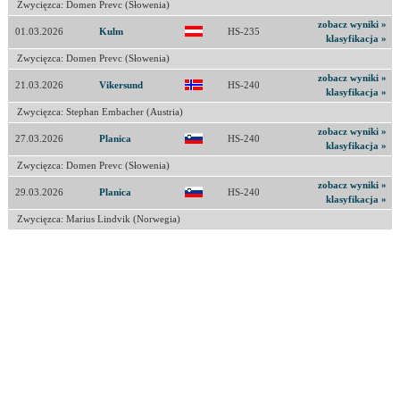
Zwycięzca: Domen Prevc (Słowenia)
zobacz wyniki »
01.03.2026
Kulm
HS-235
klasyfikacja »
Zwycięzca: Domen Prevc (Słowenia)
zobacz wyniki »
21.03.2026
Vikersund
HS-240
klasyfikacja »
Zwycięzca: Stephan Embacher (Austria)
zobacz wyniki »
27.03.2026
Planica
HS-240
klasyfikacja »
Zwycięzca: Domen Prevc (Słowenia)
zobacz wyniki »
29.03.2026
Planica
HS-240
klasyfikacja »
Zwycięzca: Marius Lindvik (Norwegia)