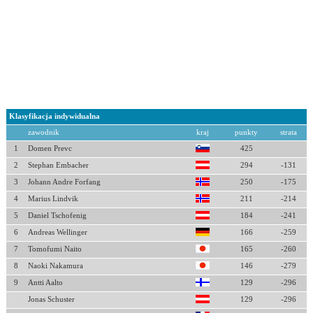
Klasyfikacja indywidualna
zawodnik
kraj
punkty
strata
1
Domen Prevc
425
2
Stephan Embacher
294
-131
3
Johann Andre Forfang
250
-175
4
Marius Lindvik
211
-214
5
Daniel Tschofenig
184
-241
6
Andreas Wellinger
166
-259
7
Tomofumi Naito
165
-260
8
Naoki Nakamura
146
-279
9
Antti Aalto
129
-296
Jonas Schuster
129
-296