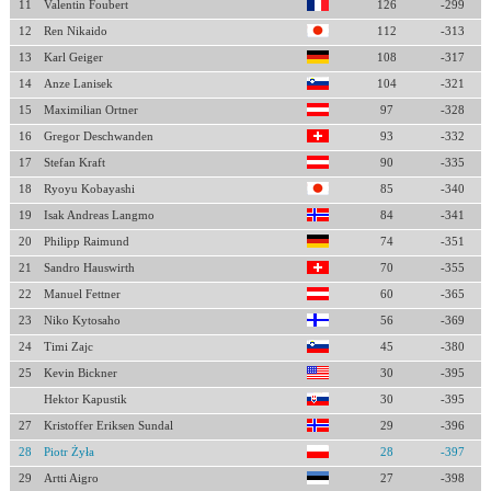
11
Valentin Foubert
126
-299
12
Ren Nikaido
112
-313
13
Karl Geiger
108
-317
14
Anze Lanisek
104
-321
15
Maximilian Ortner
97
-328
16
Gregor Deschwanden
93
-332
17
Stefan Kraft
90
-335
18
Ryoyu Kobayashi
85
-340
19
Isak Andreas Langmo
84
-341
20
Philipp Raimund
74
-351
21
Sandro Hauswirth
70
-355
22
Manuel Fettner
60
-365
23
Niko Kytosaho
56
-369
24
Timi Zajc
45
-380
25
Kevin Bickner
30
-395
Hektor Kapustik
30
-395
27
Kristoffer Eriksen Sundal
29
-396
28
Piotr Żyła
28
-397
29
Artti Aigro
27
-398