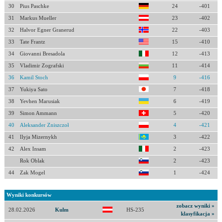
30
Pius Paschke
24
-401
31
Markus Mueller
23
-402
32
Halvor Egner Granerud
22
-403
33
Tate Frantz
15
-410
34
Giovanni Bresadola
12
-413
35
Vladimir Zografski
11
-414
36
Kamil Stoch
9
-416
37
Yukiya Sato
7
-418
38
Yevhen Marusiak
6
-419
39
Simon Ammann
5
-420
40
Aleksander Zniszczoł
4
-421
41
Ilyja Mizernykh
3
-422
42
Alex Insam
2
-423
Rok Oblak
2
-423
44
Zak Mogel
1
-424
Wyniki konkursów
zobacz wyniki »
28.02.2026
Kulm
HS-235
klasyfikacja »