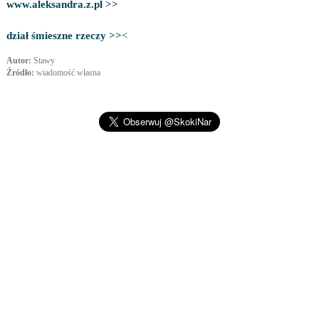
www.aleksandra.z.pl >>
dział śmieszne rzeczy >>
<
Autor:
Stawy
Źródło:
wiadomość własna