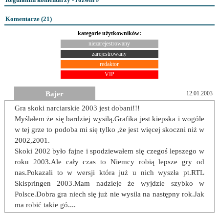
Komentarze (
21
)
kategorie użytkowników:
niezarejestrowany
zarejestrowany
redaktor
VIP
Bajer
12.01.2003
Gra skoki narciarskie 2003 jest dobani!!!
Myślałem że się bardziej wysilą.Grafika jest kiepska i wogóle
w tej grze to podoba mi się tylko ,że jest więcej skoczni niż w
2002,2001.
Skoki 2002 było fajne i spodziewałem się czegoś lepszego w
roku 2003.Ale cały czas to Niemcy robią lepsze gry od
nas.Pokazali to w wersji która już u nich wyszła pt.RTL
Skispringen 2003.Mam nadzieje że wyjdzie szybko w
Polsce.Dobra gra niech się już nie wysila na następny rok.Jak
ma robić takie gó....