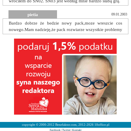
wrociłem do SN02. SN03 jest według mnie bardzo słabą grą.
pietia
09.01.2003
Bardzo dobrze że bedzie nowy pack,moze wreszcie cos
nowego.Mam nadzieję,że pack rozwiarze wszystkie problemy
copyright © 2000-2012 Benefaktor.com, 2012-2026 10office.pl
Facebook
|
Twitter
|
Kontakt