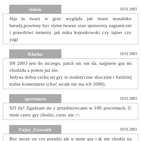
eidam
10.01.2003
Jeja ta twarz w grze wygląda jak twarz masahiko
harady,powinny byc rózne twarze oraz sponsorzy zagraniczni
i prawdziwi trenerzy jak mika kojonkowski czy tajner czy
yagi
Kluska
10.01.2003
SN 2003 jest do niczego, patch nic nie da. najpierw gra mi
chodziła a potem już nie.
Jedyna dobra cecha tej gry to realistyczne skocznie i bardziej
trafne komentarze (choć wcale nie ma ich 1000).
sportsmen
10.01.2003
SJ3 rlz! Zgadzam sie z przedmowcami w 100 procentach. U
mnie czesc gry chodzi, czesc nie :>.
Fajny_Grzesiek
10.01.2003
Byc moze on cos poradzi ale u mnie gra i tk nie chodzi na