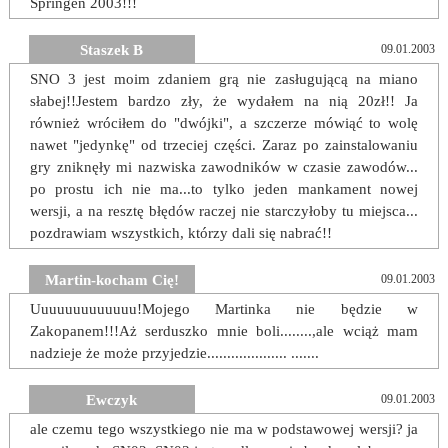
Springen 2003!!!
Staszek B
09.01.2003
SNO 3 jest moim zdaniem grą nie zasługującą na miano
słabej!!Jestem bardzo zły, że wydałem na nią 20zł!! Ja
również wróciłem do "dwójki", a szczerze mówiąć to wolę
nawet "jedynkę" od trzeciej części. Zaraz po zainstalowaniu
gry zniknęły mi nazwiska zawodników w czasie zawodów...
po prostu ich nie ma...to tylko jeden mankament nowej
wersji, a na resztę błędów raczej nie starczyłoby tu miejsca...
pozdrawiam wszystkich, którzy dali się nabrać!!
Martin-kocham Cię!
09.01.2003
Uuuuuuuuuuuuu!Mojego Martinka nie będzie w
Zakopanem!!!Aż serduszko mnie boli........,ale wciąż mam
nadzieje że może przyjedzie.................... .......
Ewczyk
09.01.2003
ale czemu tego wszystkiego nie ma w podstawowej wersji? ja