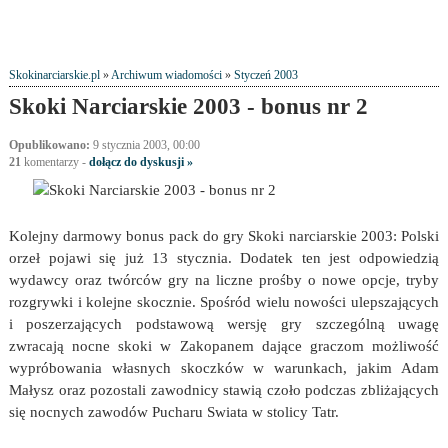
Skokinarciarskie.pl
»
Archiwum wiadomości
»
Styczeń 2003
Skoki Narciarskie 2003 - bonus nr 2
Opublikowano:
9 stycznia 2003, 00:00
21
komentarzy
-
dołącz do dyskusji »
Kolejny darmowy bonus pack do gry Skoki narciarskie 2003: Polski
orzeł pojawi się już 13 stycznia. Dodatek ten jest odpowiedzią
wydawcy oraz twórców gry na liczne prośby o nowe opcje, tryby
rozgrywki i kolejne skocznie. Spośród wielu nowości ulepszających
i poszerzających podstawową wersję gry szczególną uwagę
zwracają nocne skoki w Zakopanem dające graczom możliwość
wypróbowania własnych skoczków w warunkach, jakim Adam
Małysz oraz pozostali zawodnicy stawią czoło podczas zbliżających
się nocnych zawodów Pucharu Swiata w stolicy Tatr.