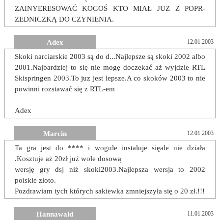
ZAINYERESOWAĆ KOGOŚ KTO MIAŁ JUZ Z POPR-
ZEDNICZKĄ DO CZYNIENIA.
Adex
12.01.2003
Skoki narciarskie 2003 są do d...Najlepsze są skoki 2002 albo
2001.Najbardziej to się nie mogę doczekać aż wyjdzie RTL
Skispringen 2003.To juz jest lepsze.A co skoków 2003 to nie
powinni rozstawać się z RTL-em
Adex
Marcin
12.01.2003
Ta gra jest do **** i wogule instaluje sięale nie działa
.Kosztuje aż 20zł już wole dosową
wersję gry dsj niż skoki2003.Najlepsza wersja to 2002
polskie złoto.
Pozdrawiam tych których sakiewka zmniejszyła się o 20 zł.!!!
Hannawald
11.01.2003