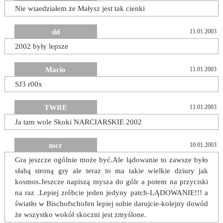
Nie wiaedziałem że Małysz jest tak cienki
dd
11.01.2003
2002 były lepsze
Macio
11.01.2003
SJ3 r00x
TWRE
11.01.2003
Ja tam wole Skoki NARCIARSKIE 2002
mcr
10.01.2003
Gra jeszcze ogólnie może być.Ale lądowanie to zawsze było
słabą stroną gry ale teraz to ma takie wielkie dziury jak
kosmos.Jeszcze napiszą mysza do gólr a potem na przyciski
na raz .Lepiej zróbcie jeden jedyny patch-LĄDOWANIE!!! a
światło w Bischofschofen lepiej sobie darujcie-kolejny dowód
że wszystko wokół skoczni jest zmyślone.