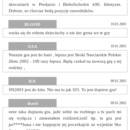
skoczniach w Predazzo i Bishofschofen k90. Idiotyzm.
Dobrze, ze chociaz bedą pozycje zawodników.
BLOOD
10.01.2003
weżta się do robotu dzieciuchy a nie ino grota we te gry
AAA
10.01.2003
Narazie gra jest do bani , lepsza jest Skoki Narciarskie Polskie
Złoto 2002 - 100 razy lepsza .Będę czekał na nowszą grę z tej
rodziny ,
B.P.
09.01.2003
SN2003 jest do kitu. Nie ma to jak SJ3. To jest dopiero gra!
dsasd
09.01.2003
eeee taka dupiasta gra. jade sobie na rozbiego a tu pach mi
się wyłącza i zmieniałem roździelczość itp. ta gra jest
po****bana i nie kuppujcie jej poczekajcie aż wyjedzie Sko