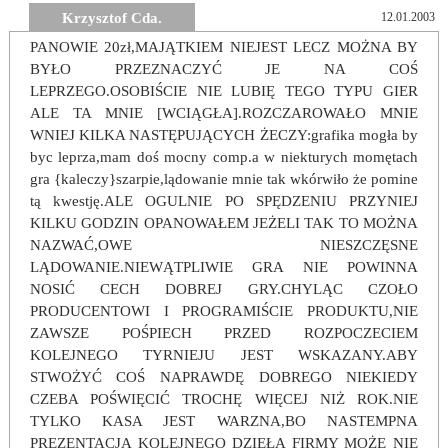
Krzysztof Cda.
12.01.2003
PANOWIE 20zł,MAJĄTKIEM NIEJEST LECZ MOŻNA BY
BYŁO PRZEZNACZYĆ JE NA COŚ
LEPRZEGO.OSOBIŚCIE NIE LUBIĘ TEGO TYPU GIER
ALE TA MNIE [WCIĄGŁA].ROZCZAROWAŁO MNIE
WNIEJ KILKA NASTĘPUJĄCYCH ŻECZY:grafika mogła by
byc leprza,mam doś mocny comp.a w niekturych momętach
gra {kaleczy}szarpie,lądowanie mnie tak wkórwiło że pomine
tą kwestję.ALE OGULNIE PO SPĘDZENIU PRZYNIEJ
KILKU GODZIN OPANOWAŁEM JEŻELI TAK TO MOŻNA
NAZWAĆ,OWE NIESZCZĘSNE
LĄDOWANIE.NIEWĄTPLIWIE GRA NIE POWINNA
NOSIĆ CECH DOBREJ GRY.CHYLĄC CZOŁO
PRODUCENTOWI I PROGRAMIŚCIE PRODUKTU,NIE
ZAWSZE POŚPIECH PRZED ROZPOCZECIEM
KOLEJNEGO TYRNIEJU JEST WSKAZANY.ABY
STWOŻYĆ COŚ NAPRAWDĘ DOBREGO NIEKIEDY
CZEBA POŚWIĘCIĆ TROCHĘ WIĘCEJ NIŻ ROK.NIE
TYLKO KASA JEST WARZNA,BO NASTEMPNA
PREZENTACJA KOLĘJNEGO DZIEŁA FIRMY MOŻE NIE