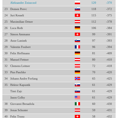
Aleksander Zniszczoł
120
-370
23
Domen Prevc
118
-372
24
Juri Kesseli
115
-375
25
Maximilian Ortner
112
-378
26
Luca Roth
106
-384
27
Simon Ammann
99
-391
28
Anze Lanisek
97
-393
29
Valentin Foubert
96
-394
30
Felix Hoffmann
81
-409
31
Manuel Fettner
80
-410
32
Clemens Leitner
72
-418
33
Pius Paschke
70
-420
34
Johann Andre Forfang
65
-425
35
Hektor Kapustik
61
-429
Timi Zajc
61
-429
Jason Colby
61
-429
38
Giovanni Bresadola
60
-430
39
Jonas Schuster
59
-431
40
Felix Trunz
58
-432