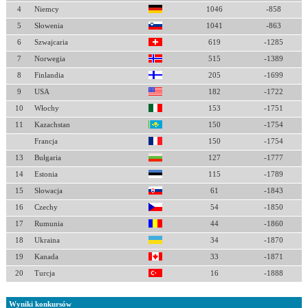
4
Niemcy
1046
-858
5
Słowenia
1041
-863
6
Szwajcaria
619
-1285
7
Norwegia
515
-1389
8
Finlandia
205
-1699
9
USA
182
-1722
10
Włochy
153
-1751
11
Kazachstan
150
-1754
Francja
150
-1754
13
Bułgaria
127
-1777
14
Estonia
115
-1789
15
Słowacja
61
-1843
16
Czechy
54
-1850
17
Rumunia
44
-1860
18
Ukraina
34
-1870
19
Kanada
33
-1871
20
Turcja
16
-1888
Wyniki konkursów