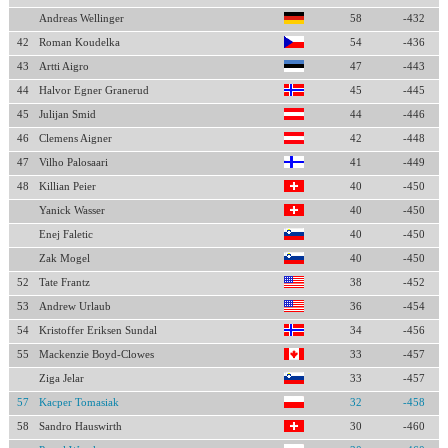
Andreas Wellinger
58
-432
42
Roman Koudelka
54
-436
43
Artti Aigro
47
-443
44
Halvor Egner Granerud
45
-445
45
Julijan Smid
44
-446
46
Clemens Aigner
42
-448
47
Vilho Palosaari
41
-449
48
Killian Peier
40
-450
Yanick Wasser
40
-450
Enej Faletic
40
-450
Zak Mogel
40
-450
52
Tate Frantz
38
-452
53
Andrew Urlaub
36
-454
54
Kristoffer Eriksen Sundal
34
-456
55
Mackenzie Boyd-Clowes
33
-457
Ziga Jelar
33
-457
57
Kacper Tomasiak
32
-458
58
Sandro Hauswirth
30
-460