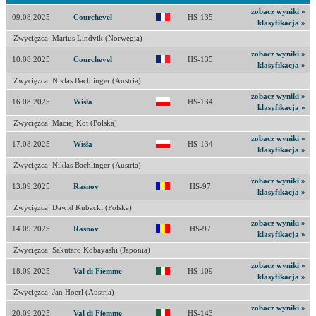
zobacz wyniki »
09.08.2025
Courchevel
HS-135
klasyfikacja »
Zwycięzca: Marius Lindvik (Norwegia)
zobacz wyniki »
10.08.2025
Courchevel
HS-135
klasyfikacja »
Zwycięzca: Niklas Bachlinger (Austria)
zobacz wyniki »
16.08.2025
Wisła
HS-134
klasyfikacja »
Zwycięzca: Maciej Kot (Polska)
zobacz wyniki »
17.08.2025
Wisła
HS-134
klasyfikacja »
Zwycięzca: Niklas Bachlinger (Austria)
zobacz wyniki »
13.09.2025
Rasnov
HS-97
klasyfikacja »
Zwycięzca: Dawid Kubacki (Polska)
zobacz wyniki »
14.09.2025
Rasnov
HS-97
klasyfikacja »
Zwycięzca: Sakutaro Kobayashi (Japonia)
zobacz wyniki »
18.09.2025
Val di Fiemme
HS-109
klasyfikacja »
Zwycięzca: Jan Hoerl (Austria)
zobacz wyniki »
20.09.2025
Val di Fiemme
HS-143