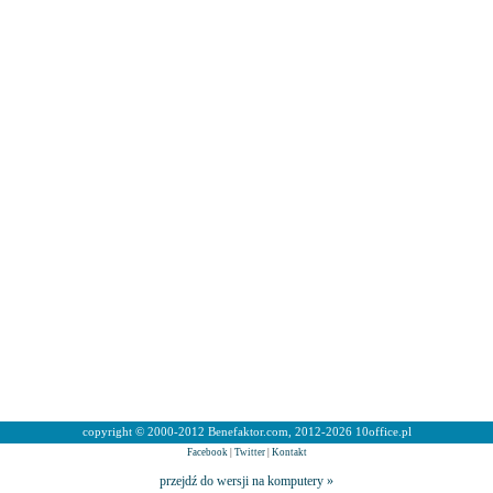
copyright © 2000-2012 Benefaktor.com, 2012-2026 10office.pl
Facebook
|
Twitter
|
Kontakt
przejdź do wersji na komputery »