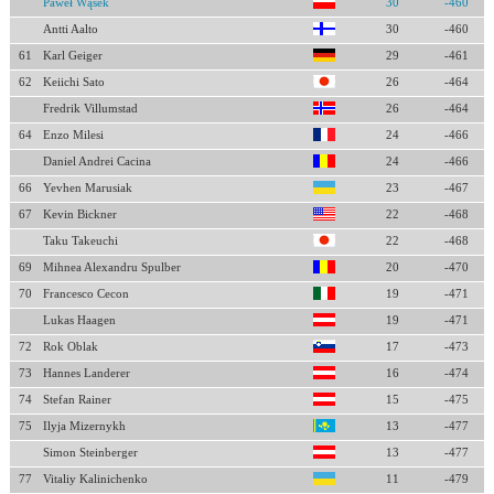
Paweł Wąsek
30
-460
Antti Aalto
30
-460
61
Karl Geiger
29
-461
62
Keiichi Sato
26
-464
Fredrik Villumstad
26
-464
64
Enzo Milesi
24
-466
Daniel Andrei Cacina
24
-466
66
Yevhen Marusiak
23
-467
67
Kevin Bickner
22
-468
Taku Takeuchi
22
-468
69
Mihnea Alexandru Spulber
20
-470
70
Francesco Cecon
19
-471
Lukas Haagen
19
-471
72
Rok Oblak
17
-473
73
Hannes Landerer
16
-474
74
Stefan Rainer
15
-475
75
Ilyja Mizernykh
13
-477
Simon Steinberger
13
-477
77
Vitaliy Kalinichenko
11
-479