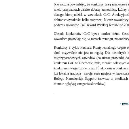
Nie można powiedzieć, że konkursy te są nieciekawe 
wielu przypadkach bardzo dobrzy zawodnicy, którzy w
dlatego biorą udział w zawodach CoC. Atrakcyjność
dobranie wysokości belki startowej. Nieraz zawodnicy 
podczas zawodów CoC rekord Wielkiej Krokwi w 2002 
Obsada konkursów CoC bywa bardzo różna. Czasem 
zawodach pojawiają się, w ramach treningu, zawodnicy 
Konkursy z cyklu Pucharu Kontynentalnego często o
choć oczywiście nie jest to regułą. Dla niektórych
międzynarodowych zawodów (co nieraz prowadzi do n
konkursu CoC w Oberhofie, była, z braku własnych o
konkursom wzgardzone przez PŚ skocznie o punktach k
już lokalna tradycja - swoje stałe miejsca w kalend
Bożego Narodzenia), Sapporo (zawsze w okolicach
tłumnie oglądają zmagania skoczków).
« powr