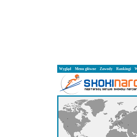
Wygląd
Menu główne
Zawody
Rankingi
W