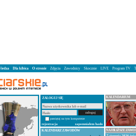
iedza
Dla kibica
O stronie
Zdjęcia
Zawodnicy
Skocznie
LIVE
Program TV
KALENDARIUM
ZALOGUJ SIĘ
pamiętaj na tym komputerze
rejestracja
zapomniałem hasło
NAJBLIŻSZE ZAW
KALENDARZ ZAWODÓW
7 sierpnia 2026 (pią