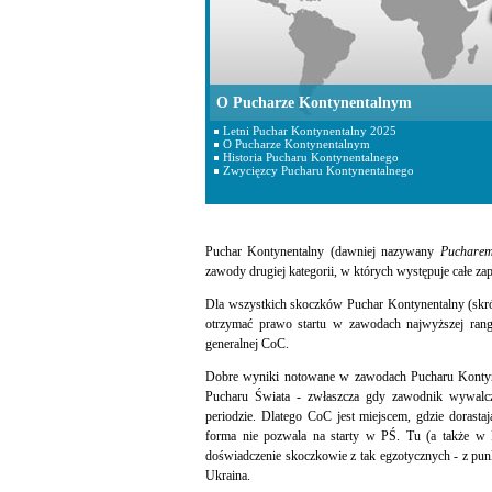
O Pucharze Kontynentalnym
Letni Puchar Kontynentalny 2025
O Pucharze Kontynentalnym
Historia Pucharu Kontynentalnego
Zwycięzcy Pucharu Kontynentalnego
Puchar Kontynentalny (dawniej nazywany
Puchare
zawody drugiej kategorii, w których występuje całe z
Dla wszystkich skoczków Puchar Kontynentalny (skró
otrzymać prawo startu w zawodach najwyższej rangi
generalnej CoC.
Dobre wyniki notowane w zawodach Pucharu Kontyne
Pucharu Świata - zwłaszcza gdy zawodnik wywalc
periodzie. Dlatego CoC jest miejscem, gdzie dorastaj
forma nie pozwala na starty w PŚ. Tu (a także w 
doświadczenie skoczkowie z tak egzotycznych - z pun
Ukraina.