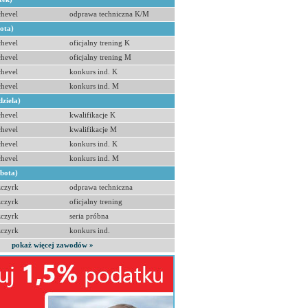
hevel
odprawa techniczna K/M
bota)
hevel
oficjalny trening K
hevel
oficjalny trening M
hevel
konkurs ind. K
hevel
konkurs ind. M
dziela)
hevel
kwalifikacje K
hevel
kwalifikacje M
hevel
konkurs ind. K
hevel
konkurs ind. M
obota)
zczyrk
odprawa techniczna
zczyrk
oficjalny trening
zczyrk
seria próbna
zczyrk
konkurs ind.
pokaż więcej zawodów »