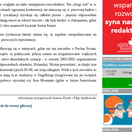
ze względu na słabe umiejętności zawodników. Ten „drugi sort” to w
skutek ogromnej konkurencji nie mieszczą się w pierwszej kadrze i
 rywalizacji uzyskuje się całkiem prosto - poprzez odpowiednie
latają nawet za rekord skoczni - tak było kiedyś w Zakopanem, gdzie
roku ustanowił Austriak Stefan Kaiser.
(zwłaszcza latem) zdarza się, że zupełnie niespodziewanie na
pierwszych reprezentacji.
dbywają się w miejscach, gdzie nie ma zawodów o Puchar Świata,
 krajów to praktycznie jedyna szansa na zorganizowanie większych
ieco absurdalnych sytuacji - w sezonie 2001/2002 organizatorem
SKOKI NARCIARSK
dpowiednich obiektów, Holandia). Można powiedzieć, że dzięki tym
Najbliższe transmis
onstrukcyjnych 85-90, nie stoją odłogiem. Wiele z tych zawodów to
13.8.2026
TVP Spo
15:00
arzu mają m.in. konkursy w Engelbergu (rozgrywane tuż po świętach
 połowy stycznia) czy Iron Mountain (gdzie w lutym Amerykanie
na
REKLAMA
informacje przygotowali Joanna Pyrek i Filip Stańkowski
ót do strony głównej
REKLAMA