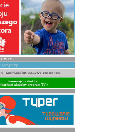
IE W TV
je i programy
rt
Letnie Grand Prix, Wisła 2026 - podsumowanie
transmisje ze skoków
jbardziej aktualny program TV »