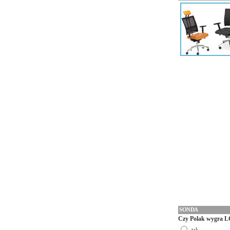
SONDA
Czy Polak wygra L
tak