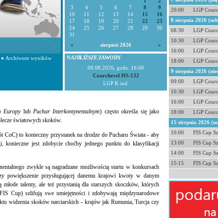
1
2
3
4
5
6
7
8
9
20:00
LGP Courc
10
11
12
13
14
15
16
8 sierpnia 2026 (so
17
18
19
20
21
22
23
24
25
26
27
28
29
30
08:30
LGP Courc
31
10:30
LGP Courc
«
sierpień 2026
»
16:00
LGP Courc
NAJBLIŻSZE ZAWODY
Archiwum wyników
18:00
LGP Courc
08.08.2026, godz. 16:00
9 sierpnia 2026 (nie
Courchevel HS-132
09:00
LGP Courc
LGP K ind.
10:30
LGP Courc
16:00
LGP Courc
m Europy
lub
Puchar Interkontynentalnym
) często określa się jako
18:00
LGP Courc
aplecze światowych skoków.
15 sierpnia 2026 (s
10:00
FIS Cup S
t CoC) to konieczny przystanek na drodze do Pucharu Świata - aby
13:00
FIS Cup S
, konieczne jest zdobycie choćby jednego punktu do klasyfikacji
14:00
FIS Cup S
15:15
FIS Cup S
ntalnego zwykle są nagradzane możliwością startu w konkursach
zy powiększenie przysługującej danemu krajowi kwoty w danym
ą młode talenty, ale też przystanią dla starszych skoczków, których
FIS Cup) szlifują swe umiejętności i zdobywają międzynarodowe
ktu widzenia skoków narciarskich - krajów jak Rumunia, Turcja czy