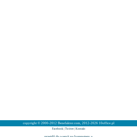
copyright © 2000-2012 Benefaktor.com, 2012-2026 10office.pl
Facebook
|
Twitter
|
Kontakt
przejdź do wersji na komputery »