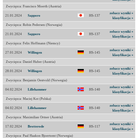
Zwycięzca: Francisco Moerth (Austria)
zobacz wyniki »
21.01.2024
Sapporo
HS-137
klasyfikacja »
Zwycięzca: Robin Pedersen (Norwegia)
zobacz wyniki »
21.01.2024
Sapporo
HS-137
klasyfikacja »
Zwycięzca: Felix Hoffmann (Niemcy)
zobacz wyniki »
27.01.2024
Willingen
HS-145
klasyfikacja »
Zwycięzca: Daniel Huber (Austria)
zobacz wyniki »
28.01.2024
Willingen
HS-145
klasyfikacja »
Zwycięzca: Benjamin Oestvold (Norwegia)
zobacz wyniki »
04.02.2024
Lillehammer
HS-140
klasyfikacja »
Zwycięzca: Maciej Kot (Polska)
zobacz wyniki »
04.02.2024
Lillehammer
HS-140
klasyfikacja »
Zwycięzca: Maximilian Ortner (Austria)
zobacz wyniki »
17.02.2024
Brotterode
HS-117
klasyfikacja »
Zwycięzca: Paal Haakon Bjoertomt (Norwegia)