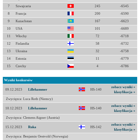
7
Szwajcaria
245
-6545
8
Francja
200
-6590
9
Kazachstan
167
-6623
10
USA
101
-6689
11
Włochy
72
-6718
12
Finlandia
58
-6732
13
Ukraina
32
-6758
14
Estonia
11
-6779
15
Czechy
4
-6786
Wyniki konkursów
zobacz wyniki »
09.12.2023
Lillehammer
HS-140
klasyfikacja »
Zwycięzca: Luca Roth (Niemcy)
zobacz wyniki »
10.12.2023
Lillehammer
HS-140
klasyfikacja »
Zwycięzca: Clemens Aigner (Austria)
zobacz wyniki »
15.12.2023
Ruka
HS-142
klasyfikacja »
Zwycięzca: Benjamin Oestvold (Norwegia)