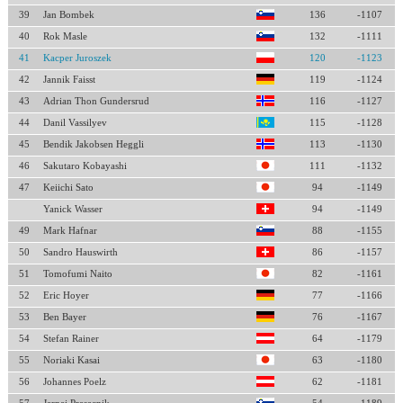
39
Jan Bombek
136
-1107
40
Rok Masle
132
-1111
41
Kacper Juroszek
120
-1123
42
Jannik Faisst
119
-1124
43
Adrian Thon Gundersrud
116
-1127
44
Danil Vassilyev
115
-1128
45
Bendik Jakobsen Heggli
113
-1130
46
Sakutaro Kobayashi
111
-1132
47
Keiichi Sato
94
-1149
Yanick Wasser
94
-1149
49
Mark Hafnar
88
-1155
50
Sandro Hauswirth
86
-1157
51
Tomofumi Naito
82
-1161
52
Eric Hoyer
77
-1166
53
Ben Bayer
76
-1167
54
Stefan Rainer
64
-1179
55
Noriaki Kasai
63
-1180
56
Johannes Poelz
62
-1181