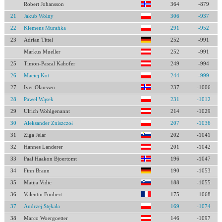
Robert Johansson
364
-879
21
Jakub Wolny
306
-937
22
Klemens Murańka
291
-952
23
Adrian Tittel
252
-991
Markus Mueller
252
-991
25
Timon-Pascal Kahofer
249
-994
26
Maciej Kot
244
-999
27
Iver Olaussen
237
-1006
28
Paweł Wąsek
231
-1012
29
Ulrich Wohlgenannt
214
-1029
30
Aleksander Zniszczoł
207
-1036
31
Ziga Jelar
202
-1041
32
Hannes Landerer
201
-1042
33
Paal Haakon Bjoertomt
196
-1047
34
Finn Braun
190
-1053
35
Matija Vidic
188
-1055
36
Valentin Foubert
175
-1068
37
Andrzej Stękała
169
-1074
38
Marco Woergoetter
146
-1097