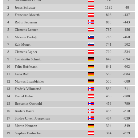
1
Maximilian Ortner
1243
2
Jonas Schuster
1195
-48
3
Francisco Moerth
806
-437
4
Robin Pedersen
800
-443
5
Clemens Leitner
787
-456
6
Maksim Bartolj
783
-460
7
Zak Mogel
741
-502
8
Clemens Aigner
709
-534
9
Constantin Schmid
649
-594
10
Felix Hoffmann
641
-602
11
Luca Roth
559
-684
12
Markus Eisenbichler
555
-688
13
Fredrik Villumstad
532
-711
14
Daniel Huber
455
-788
15
Benjamin Oestvold
453
-790
16
Anders Haare
433
-810
17
Sindre Ulven Joergensen
404
-839
18
Martin Hamann
394
-849
19
Stephan Embacher
364
-879