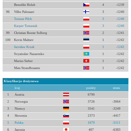
Benedikt Holub
4
-1239
96
Vilho Palosaari
3
-1240
Tomasz Pilch
3
-1240
Kacper Tomasiak
3
-1240
99
Christian Roeste Solberg
2
-1241
100
Kevin Maltsev
1
-1242
Jarosław Krzak
1
-1242
Svyatoslav Nazarenko
1
-1242
Marius Sieber
1
-1242
Mats Strandbraaten
1
-1242
Klasyfikacja drużynowa
kraj
punkty
strata
1
Austria
6790
2
Norwegia
3726
-3064
3
Niemcy
3541
-3249
4
Słowenia
2373
-4417
5
Polska
1679
-5111
6
Japonia
407
-6383