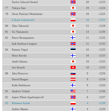
Soelve Jokerud Strand
20
-1223
77
Yukiya Sato
19
-1224
78
Oscar Petersen Westerheim
18
-1225
Łukasz Łukaszczyk
18
-1225
80
Taku Takeuchi
15
-1228
81
Go Yamamoto
13
-1230
82
Paavo Romppainen
11
-1232
Isak Andreas Langmo
11
-1232
84
Kaimar Vagul
10
-1233
Henri Kavilo
10
-1233
Asahi Sakano
10
-1233
Juri Kesseli
10
-1233
88
Jaka Drinovec
9
-1234
David Haagen
9
-1234
Kalle Heikkinen
9
-1234
91
Andrew Urlaub
7
-1236
92
Jesper Nilsen Ingebrigtsvoll
6
-1237
93
Klemens Joniak
4
-1239
Jarkko Maatta
4
-1239