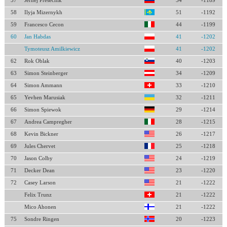
57
Jernej Presecnik
54
-1189
58
Ilyja Mizernykh
51
-1192
59
Francesco Cecon
44
-1199
60
Jan Habdas
41
-1202
Tymoteusz Amilkiewicz
41
-1202
62
Rok Oblak
40
-1203
63
Simon Steinberger
34
-1209
64
Simon Ammann
33
-1210
65
Yevhen Marusiak
32
-1211
66
Simon Spiewok
29
-1214
67
Andrea Campregher
28
-1215
68
Kevin Bickner
26
-1217
69
Jules Chervet
25
-1218
70
Jason Colby
24
-1219
71
Decker Dean
23
-1220
72
Casey Larson
21
-1222
Felix Trunz
21
-1222
Mico Ahonen
21
-1222
75
Sondre Ringen
20
-1223