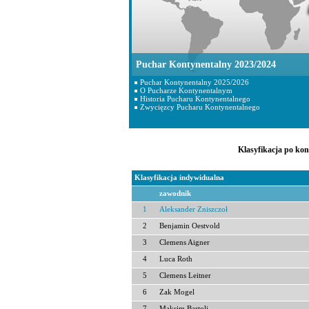
Puchar Kontynentalny 2023/2024
Puchar Kontynentalny 2025/2026
O Pucharze Kontynentalnym
Historia Pucharu Kontynentalnego
Zwycięzcy Pucharu Kontynentalnego
Klasyfikacja po ko
Klasyfikacja indywidualna
zawodnik
1
Aleksander Zniszczoł
2
Benjamin Oestvold
3
Clemens Aigner
4
Luca Roth
5
Clemens Leitner
6
Zak Mogel
7
Maksim Bartolj