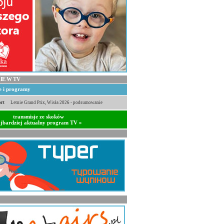
IE W TV
je i programy
rt
Letnie Grand Prix, Wisła 2026 - podsumowanie
transmisje ze skoków
jbardziej aktualny program TV »