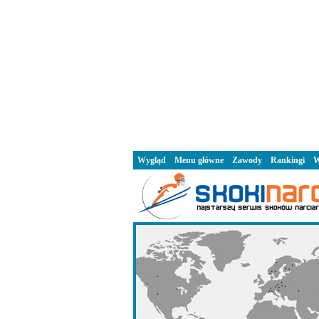
Wygląd
Menu główne
Zawody
Rankingi
W