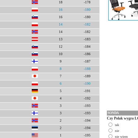
18
-178
16
-180
16
-180
14
-182
14
-182
13
-183
12
-184
10
-186
9
-187
8
-188
7
-189
6
-190
5
-191
4
-192
3
-193
SONDA
3
-193
Czy Polak wygra L
2
-194
tak
2
-194
nie
1
-195
nie wiem