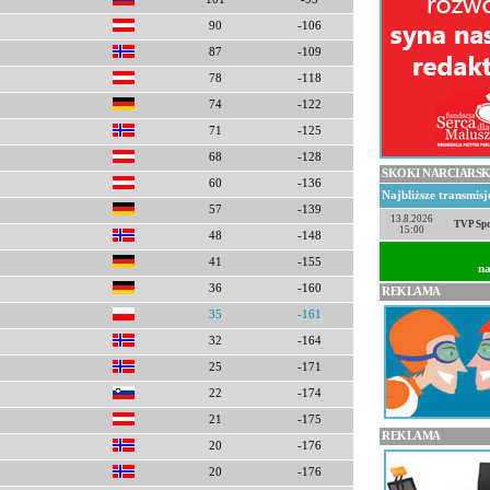
90
-106
87
-109
78
-118
74
-122
71
-125
68
-128
SKOKI NARCIARSK
60
-136
Najbliższe transmis
57
-139
13.8.2026
TVP Spo
15:00
48
-148
41
-155
na
36
-160
REKLAMA
35
-161
32
-164
25
-171
22
-174
21
-175
REKLAMA
20
-176
20
-176