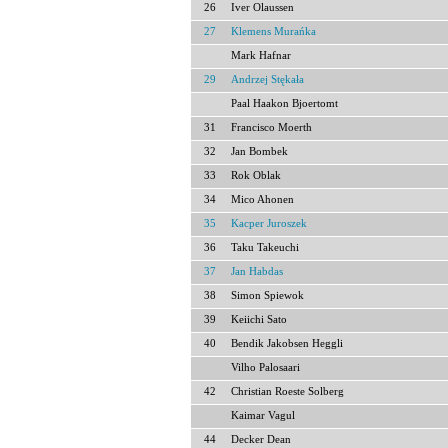
26
Iver Olaussen
27
Klemens Murańka
Mark Hafnar
29
Andrzej Stękała
Paal Haakon Bjoertomt
31
Francisco Moerth
32
Jan Bombek
33
Rok Oblak
34
Mico Ahonen
35
Kacper Juroszek
36
Taku Takeuchi
37
Jan Habdas
38
Simon Spiewok
39
Keiichi Sato
40
Bendik Jakobsen Heggli
Vilho Palosaari
42
Christian Roeste Solberg
Kaimar Vagul
44
Decker Dean