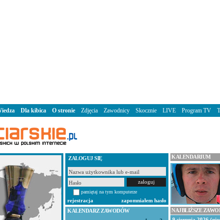
iedza
Dla kibica
O stronie
Zdjęcia
Zawodnicy
Skocznie
LIVE
Program TV
KALENDARIUM
ZALOGUJ SIĘ
pamiętaj na tym komputerze
rejestracja
zapomniałem hasło
NAJBLIŻSZE ZAW
KALENDARZ ZAWODÓW
9 sierpnia 2026 (nie