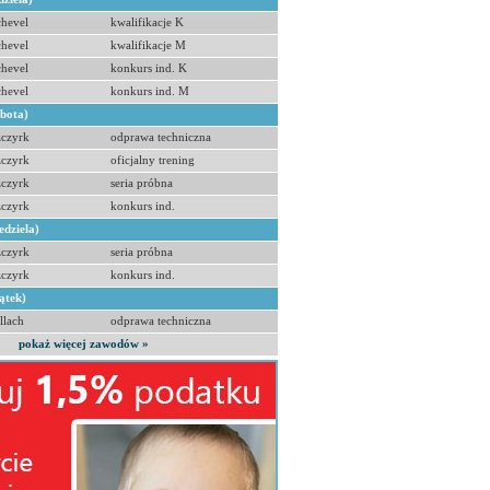
hevel
kwalifikacje K
hevel
kwalifikacje M
hevel
konkurs ind. K
hevel
konkurs ind. M
obota)
zczyrk
odprawa techniczna
zczyrk
oficjalny trening
zczyrk
seria próbna
zczyrk
konkurs ind.
edziela)
zczyrk
seria próbna
zczyrk
konkurs ind.
ątek)
llach
odprawa techniczna
pokaż więcej zawodów »