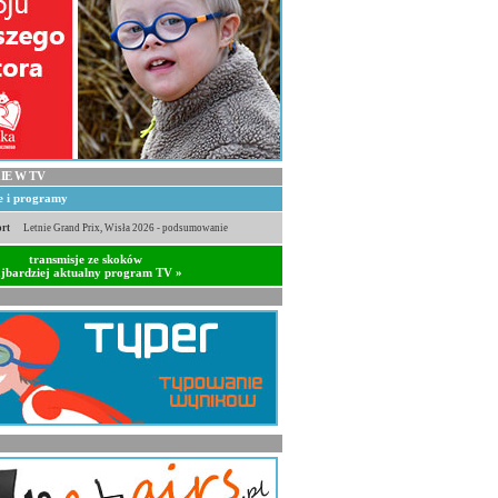
IE W TV
je i programy
rt
Letnie Grand Prix, Wisła 2026 - podsumowanie
transmisje ze skoków
jbardziej aktualny program TV »