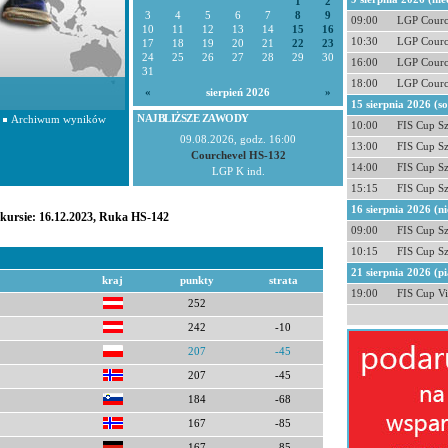
1
2
3
4
5
6
7
8
9
09:00
LGP Courc
10
11
12
13
14
15
16
10:30
LGP Courc
17
18
19
20
21
22
23
24
25
26
27
28
29
30
16:00
LGP Courc
31
18:00
LGP Courc
«
sierpień 2026
»
15 sierpnia 2026 (s
NAJBLIŻSZE ZAWODY
Archiwum wyników
10:00
FIS Cup S
09.08.2026, godz. 16:00
13:00
FIS Cup S
Courchevel HS-132
14:00
FIS Cup S
LGP K ind.
15:15
FIS Cup S
16 sierpnia 2026 (ni
nkursie: 16.12.2023, Ruka HS-142
09:00
FIS Cup S
10:15
FIS Cup S
21 sierpnia 2026 (pi
kraj
punkty
strata
19:00
FIS Cup Vi
252
242
-10
207
-45
207
-45
184
-68
167
-85
167
-85