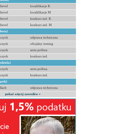
hevel
kwalifikacje K
hevel
kwalifikacje M
hevel
konkurs ind. K
hevel
konkurs ind. M
obota)
zczyrk
odprawa techniczna
zczyrk
oficjalny trening
zczyrk
seria próbna
zczyrk
konkurs ind.
edziela)
zczyrk
seria próbna
zczyrk
konkurs ind.
ątek)
llach
odprawa techniczna
pokaż więcej zawodów »