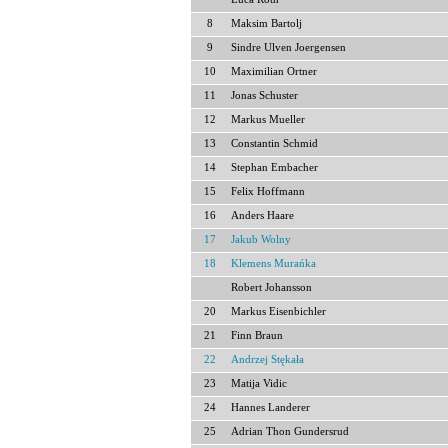
8
Maksim Bartolj
9
Sindre Ulven Joergensen
10
Maximilian Ortner
11
Jonas Schuster
12
Markus Mueller
13
Constantin Schmid
14
Stephan Embacher
15
Felix Hoffmann
16
Anders Haare
17
Jakub Wolny
18
Klemens Murańka
Robert Johansson
20
Markus Eisenbichler
21
Finn Braun
22
Andrzej Stękała
23
Matija Vidic
24
Hannes Landerer
25
Adrian Thon Gundersrud