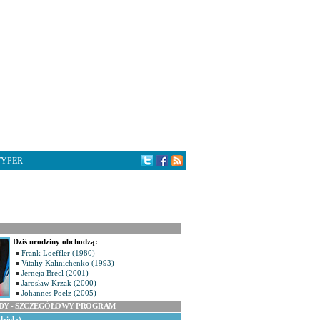
TYPER
Dziś urodziny obchodzą:
Frank Loeffler (1980)
Vitaliy Kalinichenko (1993)
Jerneja Brecl (2001)
Jarosław Krzak (2000)
Johannes Poelz (2005)
ODY - SZCZEGÓŁOWY PROGRAM
dziela)