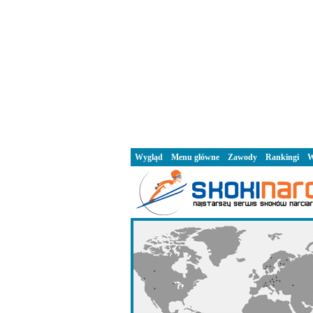
Wygląd
Menu główne
Zawody
Rankingi
W