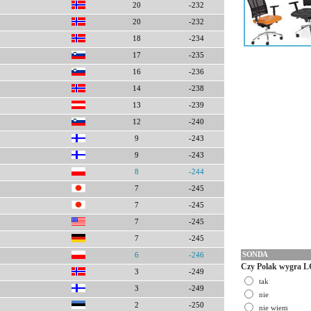
20
-232
20
-232
18
-234
17
-235
16
-236
14
-238
13
-239
12
-240
9
-243
9
-243
8
-244
7
-245
7
-245
7
-245
7
-245
SONDA
6
-246
Czy Polak wygra L
3
-249
tak
3
-249
nie
2
-250
nie wiem