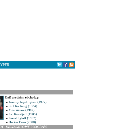
TYPER
Dziś urodziny obchodzą:
Tommy Ingebrigtsen (1977)
Chil Ku Kang (1984)
Yuta Watase (1982)
Kai Kovaljeff (1985)
Pascal Egloff (1992)
Decker Dean (2000)
ODY - SZCZEGÓŁOWY PROGRAM