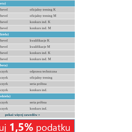
bota)
hevel
oficjalny trening K
hevel
oficjalny trening M
hevel
konkurs ind. K
hevel
konkurs ind. M
dziela)
hevel
kwalifikacje K
hevel
kwalifikacje M
hevel
konkurs ind. K
hevel
konkurs ind. M
obota)
zczyrk
odprawa techniczna
zczyrk
oficjalny trening
zczyrk
seria próbna
zczyrk
konkurs ind.
edziela)
zczyrk
seria próbna
zczyrk
konkurs ind.
pokaż więcej zawodów »