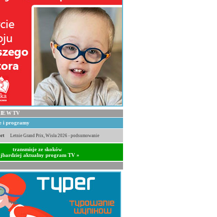
IE W TV
je i programy
rt
Letnie Grand Prix, Wisła 2026 - podsumowanie
transmisje ze skoków
jbardziej aktualny program TV »