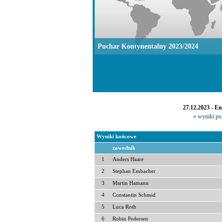
Puchar Kontynentalny 2023/2024
27.12.2023 - E
« wyniki po 
Wyniki końcowe
zawodnik
1
Anders Haare
2
Stephan Embacher
3
Martin Hamann
4
Constantin Schmid
5
Luca Roth
6
Robin Pedersen