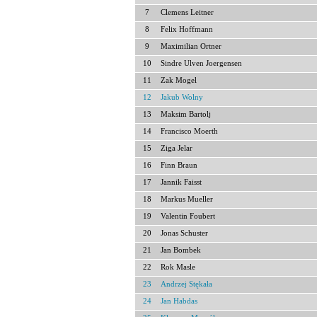
7
Clemens Leitner
8
Felix Hoffmann
9
Maximilian Ortner
10
Sindre Ulven Joergensen
11
Zak Mogel
12
Jakub Wolny
13
Maksim Bartolj
14
Francisco Moerth
15
Ziga Jelar
16
Finn Braun
17
Jannik Faisst
18
Markus Mueller
19
Valentin Foubert
20
Jonas Schuster
21
Jan Bombek
22
Rok Masle
23
Andrzej Stękała
24
Jan Habdas