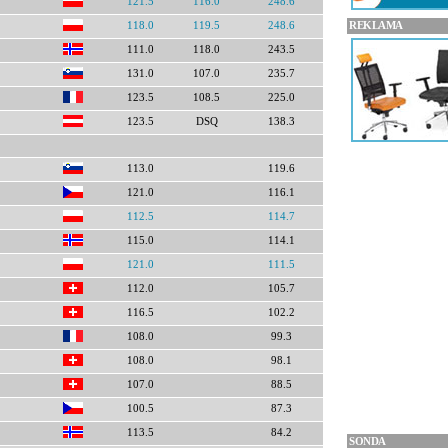
121.5
116.0
248.6
REKLAMA
118.0
119.5
248.6
111.0
118.0
243.5
131.0
107.0
235.7
123.5
108.5
225.0
123.5
DSQ
138.3
113.0
119.6
121.0
116.1
112.5
114.7
115.0
114.1
121.0
111.5
112.0
105.7
116.5
102.2
108.0
99.3
108.0
98.1
107.0
88.5
100.5
87.3
113.5
84.2
SONDA