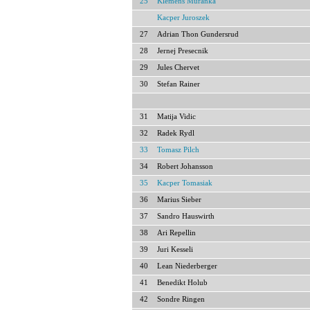
25
Klemens Murańka
Kacper Juroszek
27
Adrian Thon Gundersrud
28
Jernej Presecnik
29
Jules Chervet
30
Stefan Rainer
31
Matija Vidic
32
Radek Rydl
33
Tomasz Pilch
34
Robert Johansson
35
Kacper Tomasiak
36
Marius Sieber
37
Sandro Hauswirth
38
Ari Repellin
39
Juri Kesseli
40
Lean Niederberger
41
Benedikt Holub
42
Sondre Ringen