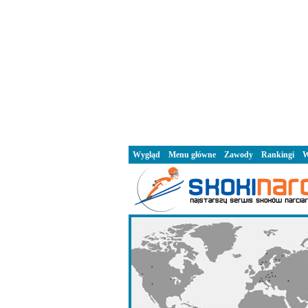
Wygląd
Menu główne
Zawody
Rankingi
W