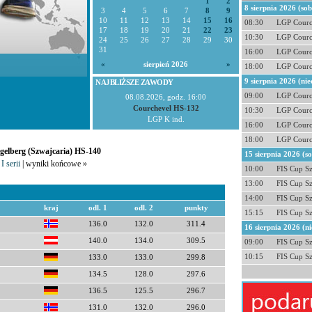
1
2
8 sierpnia 2026 (so
3
4
5
6
7
8
9
10
11
12
13
14
15
16
08:30
LGP Courc
17
18
19
20
21
22
23
10:30
LGP Courc
24
25
26
27
28
29
30
31
16:00
LGP Courc
«
sierpień 2026
»
18:00
LGP Courc
9 sierpnia 2026 (nie
NAJBLIŻSZE ZAWODY
09:00
LGP Courc
08.08.2026, godz. 16:00
Courchevel HS-132
10:30
LGP Courc
LGP K ind.
16:00
LGP Courc
18:00
LGP Courc
ngelberg (Szwajcaria) HS-140
15 sierpnia 2026 (s
I serii
| wyniki końcowe »
10:00
FIS Cup S
13:00
FIS Cup S
14:00
FIS Cup S
kraj
odl. 1
odl. 2
punkty
15:15
FIS Cup S
136.0
132.0
311.4
16 sierpnia 2026 (ni
140.0
134.0
309.5
09:00
FIS Cup S
10:15
FIS Cup S
133.0
133.0
299.8
134.5
128.0
297.6
136.5
125.5
296.7
131.0
132.0
296.0