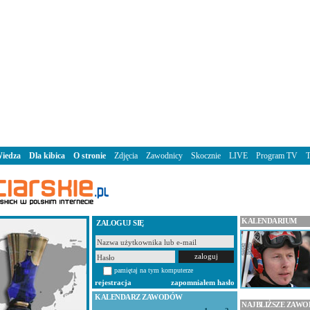
iedza
Dla kibica
O stronie
Zdjęcia
Zawodnicy
Skocznie
LIVE
Program TV
KALENDARIUM
ZALOGUJ SIĘ
pamiętaj na tym komputerze
rejestracja
zapomniałem hasło
KALENDARZ ZAWODÓW
NAJBLIŻSZE ZAW