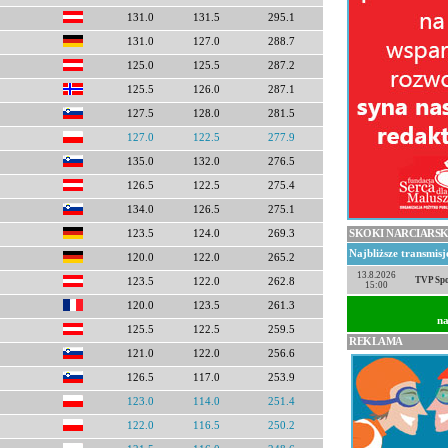
131.0
131.5
295.1
131.0
127.0
288.7
125.0
125.5
287.2
125.5
126.0
287.1
127.5
128.0
281.5
127.0
122.5
277.9
135.0
132.0
276.5
126.5
122.5
275.4
134.0
126.5
275.1
SKOKI NARCIARSK
123.5
124.0
269.3
Najbliższe transmis
120.0
122.0
265.2
13.8.2026
TVP Spo
123.5
122.0
262.8
15:00
120.0
123.5
261.3
na
125.5
122.5
259.5
REKLAMA
121.0
122.0
256.6
126.5
117.0
253.9
123.0
114.0
251.4
122.0
116.5
250.2