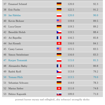
37
Emanuel Schmid
120.0
92.3
38
Eric Fuchs
122.5
91.2
39
Jan Habdas
120.0
90.0
40
Kevin Bickner
119.0
89.5
41
Luca Geyer
119.5
89.2
42
Benedikt Holub
119.5
88.4
43
Ari Repellin
116.5
85.8
44
Juri Kesseli
116.0
84.1
45
Casey Larson
115.5
83.5
46
Simon Steinbeisser
116.0
83.3
47
Kacper Tomasiak
115.0
81.3
48
Alessandro Batby
113.5
80.8
49
Radek Rydl
113.0
79.2
50
Tomasz Pilch
113.5
79.0
51
Sebastian Schwarz
114.0
78.3
52
Marius Sieber
111.0
74.8
53
Hektor Kapustik
109.0
71.0
przesuń kursor myszy nad odległość, aby zobaczyć szczegóły skoku