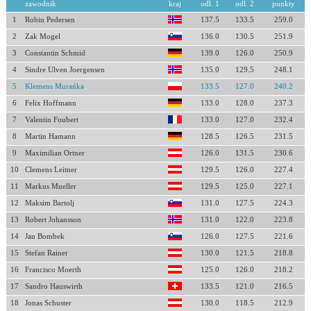
zawodnik
kraj
odl. 1
odl. 2
punkty
1
Robin Pedersen
137.5
133.5
259.0
2
Zak Mogel
136.0
130.5
251.9
3
Constantin Schmid
139.0
126.0
250.9
4
Sindre Ulven Joergensen
135.0
129.5
248.1
5
Klemens Murańka
133.5
127.0
240.2
6
Felix Hoffmann
133.0
128.0
237.3
7
Valentin Foubert
133.0
127.0
232.4
8
Martin Hamann
128.5
126.5
231.5
9
Maximilian Ortner
126.0
131.5
230.6
10
Clemens Leitner
129.5
126.0
227.4
11
Markus Mueller
129.5
125.0
227.1
12
Maksim Bartolj
131.0
127.5
224.3
13
Robert Johansson
131.0
122.0
223.8
14
Jan Bombek
126.0
127.5
221.6
15
Stefan Rainer
130.0
121.5
218.8
16
Francisco Moerth
125.0
126.0
218.2
17
Sandro Hauswirth
133.5
121.0
216.5
18
Jonas Schuster
130.0
118.5
212.9