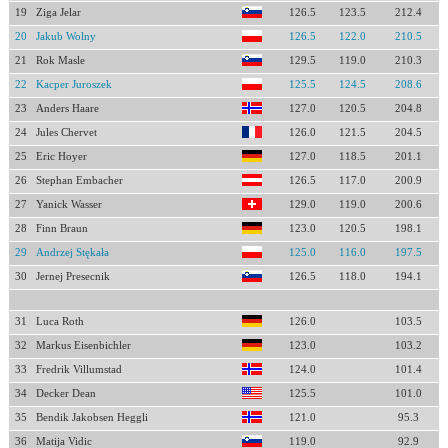
19
Ziga Jelar
126.5
123.5
212.4
20
Jakub Wolny
126.5
122.0
210.5
21
Rok Masle
129.5
119.0
210.3
22
Kacper Juroszek
125.5
124.5
208.6
23
Anders Haare
127.0
120.5
204.8
24
Jules Chervet
126.0
121.5
204.5
25
Eric Hoyer
127.0
118.5
201.1
26
Stephan Embacher
126.5
117.0
200.9
27
Yanick Wasser
129.0
119.0
200.6
28
Finn Braun
123.0
120.5
198.1
29
Andrzej Stękała
125.0
116.0
197.5
30
Jernej Presecnik
126.5
118.0
194.1
31
Luca Roth
126.0
103.5
32
Markus Eisenbichler
123.0
103.2
33
Fredrik Villumstad
124.0
101.4
34
Decker Dean
125.5
101.0
35
Bendik Jakobsen Heggli
121.0
95.3
36
Matija Vidic
119.0
92.9