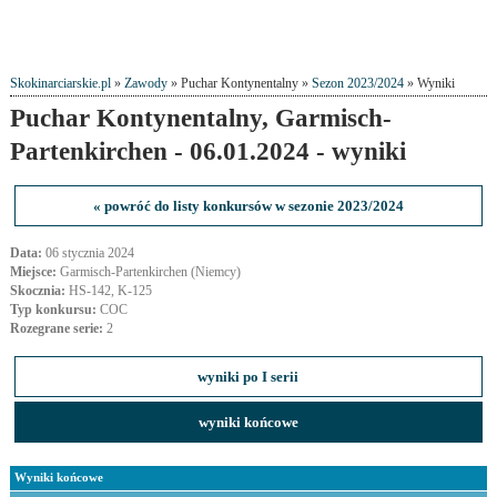
Skokinarciarskie.pl
»
Zawody
» Puchar Kontynentalny »
Sezon 2023/2024
» Wyniki
Puchar Kontynentalny, Garmisch-
Partenkirchen - 06.01.2024 - wyniki
« powróć do listy konkursów w sezonie 2023/2024
Data:
06 stycznia 2024
Miejsce:
Garmisch-Partenkirchen (Niemcy)
Skocznia:
HS-142, K-125
Typ konkursu:
COC
Rozegrane serie:
2
wyniki po I serii
wyniki końcowe
Wyniki końcowe