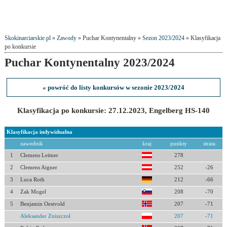
Skokinarciarskie.pl
»
Zawody
» Puchar Kontynentalny »
Sezon 2023/2024
» Klasyfikacja
po konkursie
Puchar Kontynentalny 2023/2024
« powróć do listy konkursów w sezonie 2023/2024
Klasyfikacja po konkursie: 27.12.2023, Engelberg HS-140
Klasyfikacja indywidualna
zawodnik
kraj
punkty
strata
1
Clemens Leitner
278
2
Clemens Aigner
252
-26
3
Luca Roth
212
-66
4
Zak Mogel
208
-70
5
Benjamin Oestvold
207
-71
Aleksander Zniszczoł
207
-71