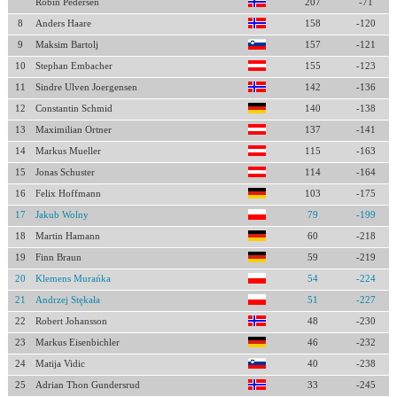
Robin Pedersen
207
-71
8
Anders Haare
158
-120
9
Maksim Bartolj
157
-121
10
Stephan Embacher
155
-123
11
Sindre Ulven Joergensen
142
-136
12
Constantin Schmid
140
-138
13
Maximilian Ortner
137
-141
14
Markus Mueller
115
-163
15
Jonas Schuster
114
-164
16
Felix Hoffmann
103
-175
17
Jakub Wolny
79
-199
18
Martin Hamann
60
-218
19
Finn Braun
59
-219
20
Klemens Murańka
54
-224
21
Andrzej Stękała
51
-227
22
Robert Johansson
48
-230
23
Markus Eisenbichler
46
-232
24
Matija Vidic
40
-238
25
Adrian Thon Gundersrud
33
-245