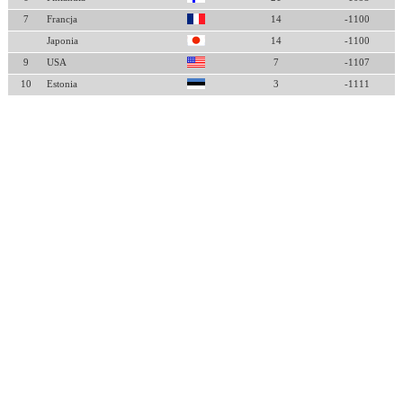
7
Francja
14
-1100
Japonia
14
-1100
9
USA
7
-1107
10
Estonia
3
-1111