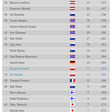
26
Hannes Landerer
31
-247
Francisco Moerth
31
-247
28
Jan Bombek
22
-256
29
Sondre Ringen
20
-258
Soelve Jokerud Strand
20
-258
31
Iver Olaussen
18
-260
32
Rok Oblak
17
-261
33
Ziga Jelar
16
-262
Mark Hafnar
16
-262
35
Paal Haakon Bjoertomt
14
-264
Jannik Faisst
14
-264
Kacper Juroszek
14
-264
38
Jan Habdas
13
-265
39
Valentin Foubert
12
-266
40
Rok Masle
9
-269
Mico Ahonen
9
-269
Kalle Heikkinen
9
-269
43
Taku Takeuchi
7
-271
Keiichi Sato
7
-271