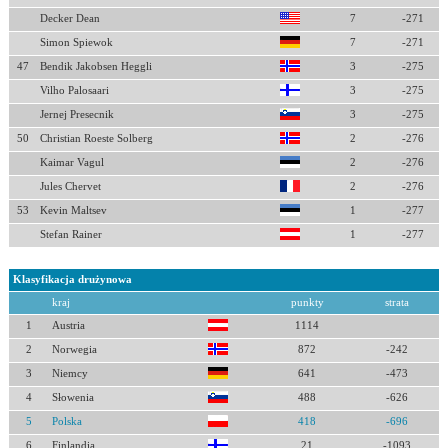
Decker Dean
7
-271
Simon Spiewok
7
-271
47
Bendik Jakobsen Heggli
3
-275
Vilho Palosaari
3
-275
Jernej Presecnik
3
-275
50
Christian Roeste Solberg
2
-276
Kaimar Vagul
2
-276
Jules Chervet
2
-276
53
Kevin Maltsev
1
-277
Stefan Rainer
1
-277
Klasyfikacja drużynowa
kraj
punkty
strata
1
Austria
1114
2
Norwegia
872
-242
3
Niemcy
641
-473
4
Słowenia
488
-626
5
Polska
418
-696
6
Finlandia
21
-1093