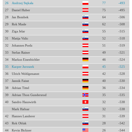
26
Andrzej Stękała
77
-493
27
Daniel Huber
75
-495
28
Jan Bombek
64
-506
29
Rok Masle
62
-508
30
Ziga Jelar
55
-515
31
Matija Vidic
52
-518
32
Johannes Poelz
51
-519
33
Stefan Rainer
49
-521
34
Markus Eisenbichler
46
-524
35
Kacper Juroszek
45
-525
36
Ulrich Wohlgenannt
42
-528
37
Jannik Faisst
40
-530
38
Adrian Tittel
36
-534
39
Adrian Thon Gundersrud
35
-535
40
Sandro Hauswirth
32
-538
Mark Hafnar
32
-538
42
Hannes Landerer
31
-539
43
Rok Oblak
28
-542
44
Kevin Bickner
26
-544