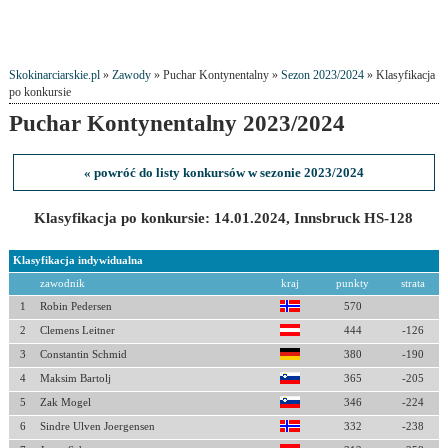
Skokinarciarskie.pl
»
Zawody
» Puchar Kontynentalny »
Sezon 2023/2024
» Klasyfikacja
po konkursie
Puchar Kontynentalny 2023/2024
« powróć do listy konkursów w sezonie 2023/2024
Klasyfikacja po konkursie: 14.01.2024, Innsbruck HS-128
Klasyfikacja indywidualna
zawodnik
kraj
punkty
strata
1
Robin Pedersen
570
2
Clemens Leitner
444
-126
3
Constantin Schmid
380
-190
4
Maksim Bartolj
365
-205
5
Zak Mogel
346
-224
6
Sindre Ulven Joergensen
332
-238