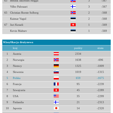
63
Bendik Jakobsen Heggli
3
-567
Vilho Palosaari
3
-567
65
Christian Roeste Solberg
2
-568
Kaimar Vagul
2
-568
67
Juri Kesseli
1
-569
Kevin Maltsev
1
-569
Klasyfikacja drużynowa
kraj
punkty
strata
1
Austria
2334
2
Norwegia
1638
-696
3
Niemcy
1325
-1009
4
Słowenia
1019
-1315
5
Polska
659
-1675
6
Francja
95
-2239
7
Szwajcaria
45
-2289
8
USA
35
-2299
9
Finlandia
21
-2313
10
Japonia
14
-2320