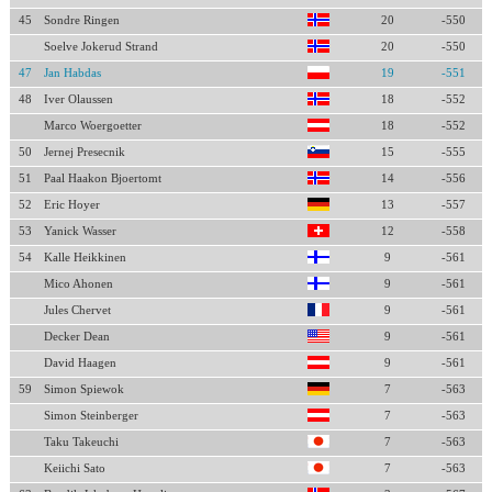
45
Sondre Ringen
20
-550
Soelve Jokerud Strand
20
-550
47
Jan Habdas
19
-551
48
Iver Olaussen
18
-552
Marco Woergoetter
18
-552
50
Jernej Presecnik
15
-555
51
Paal Haakon Bjoertomt
14
-556
52
Eric Hoyer
13
-557
53
Yanick Wasser
12
-558
54
Kalle Heikkinen
9
-561
Mico Ahonen
9
-561
Jules Chervet
9
-561
Decker Dean
9
-561
David Haagen
9
-561
59
Simon Spiewok
7
-563
Simon Steinberger
7
-563
Taku Takeuchi
7
-563
Keiichi Sato
7
-563