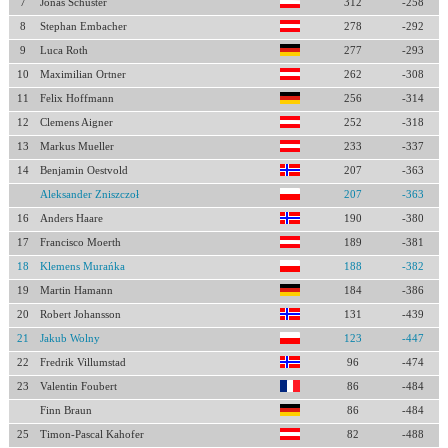
7
Jonas Schuster
312
-258
8
Stephan Embacher
278
-292
9
Luca Roth
277
-293
10
Maximilian Ortner
262
-308
11
Felix Hoffmann
256
-314
12
Clemens Aigner
252
-318
13
Markus Mueller
233
-337
14
Benjamin Oestvold
207
-363
Aleksander Zniszczoł
207
-363
16
Anders Haare
190
-380
17
Francisco Moerth
189
-381
18
Klemens Murańka
188
-382
19
Martin Hamann
184
-386
20
Robert Johansson
131
-439
21
Jakub Wolny
123
-447
22
Fredrik Villumstad
96
-474
23
Valentin Foubert
86
-484
Finn Braun
86
-484
25
Timon-Pascal Kahofer
82
-488