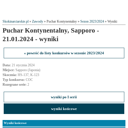
Skokinarciarskie.pl
»
Zawody
» Puchar Kontynentalny »
Sezon 2023/2024
» Wyniki
Puchar Kontynentalny, Sapporo -
21.01.2024 - wyniki
« powróć do listy konkursów w sezonie 2023/2024
Data:
21 stycznia 2024
Miejsce:
Sapporo (Japonia)
Skocznia:
HS-137, K-123
Typ konkursu:
COC
Rozegrane serie:
2
wyniki po I serii
wyniki końcowe
Wyniki końcowe