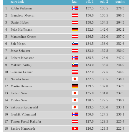
zawodnik
kraj
odl. 1
odl. 2
punkty
1
Robin Pedersen
137.5
138.5
276.3
2
Francisco Moerth
136.0
138.5
266.3
3
Daniel Huber
138.5
134.5
264.3
4
Felix Hoffmann
132.0
142.0
262.2
5
Maximilian Ortner
136.5
132.0
257.0
6
Zak Mogel
134.5
133.0
252.6
7
Jonas Schuster
133.0
137.5
250.9
8
Robert Johansson
135.5
128.0
247.9
9
Maksim Bartolj
133.0
136.5
246.9
10
Clemens Leitner
132.0
127.5
244.0
11
Noriaki Kasai
132.5
130.5
238.2
12
Martin Hamann
129.5
132.0
237.9
13
Keiichi Sato
135.0
131.0
237.5
14
Yukiya Sato
128.5
127.5
236.2
15
Sakutaro Kobayashi
123.5
136.0
233.1
16
Fredrik Villumstad
130.0
127.5
230.1
17
Timon-Pascal Kahofer
127.0
129.5
225.4
18
Sandro Hauswirth
126.5
129.5
222.4