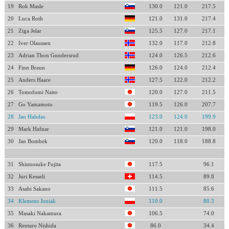
19
Rok Masle
130.0
121.0
217.5
20
Luca Roth
121.0
131.0
217.4
21
Ziga Jelar
125.5
127.0
217.1
22
Iver Olaussen
132.0
117.0
212.8
23
Adrian Thon Gundersrud
124.0
126.5
212.6
24
Finn Braun
126.0
124.0
212.4
25
Anders Haare
127.5
122.0
212.2
26
Tomofumi Naito
120.0
127.0
211.5
27
Go Yamamoto
119.5
126.0
207.7
28
Jan Habdas
123.0
124.0
199.9
29
Mark Hafnar
121.0
121.0
198.0
30
Jan Bombek
120.0
118.0
188.8
31
Shinnosuke Fujita
117.5
96.1
32
Juri Kesseli
114.5
89.8
33
Asahi Sakano
111.5
85.6
34
Klemens Joniak
110.0
80.3
35
Masaki Nakamura
106.5
74.0
36
Rentaro Nishida
86.0
34.4