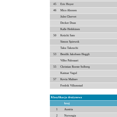
45
Eric Hoyer
46
Mico Ahonen
Jules Chervet
Decker Dean
Kalle Heikkinen
50
Keiichi Sato
Simon Spiewok
Taku Takeuchi
53
Bendik Jakobsen Heggli
Vilho Palosaari
55
Christian Roeste Solberg
Kaimar Vagul
57
Kevin Maltsev
Fredrik Villumstad
Klasyfikacja drużynowa
kraj
1
Austria
2
Norwegia