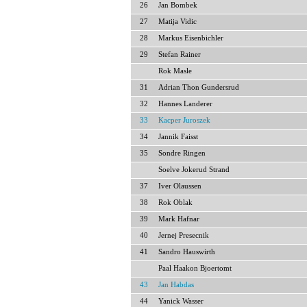
26
Jan Bombek
27
Matija Vidic
28
Markus Eisenbichler
29
Stefan Rainer
Rok Masle
31
Adrian Thon Gundersrud
32
Hannes Landerer
33
Kacper Juroszek
34
Jannik Faisst
35
Sondre Ringen
Soelve Jokerud Strand
37
Iver Olaussen
38
Rok Oblak
39
Mark Hafnar
40
Jernej Presecnik
41
Sandro Hauswirth
Paal Haakon Bjoertomt
43
Jan Habdas
44
Yanick Wasser