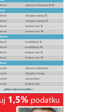
hevel
odprawa techniczna K/M
bota)
hevel
oficjalny trening K
hevel
oficjalny trening M
hevel
konkurs ind. K
hevel
konkurs ind. M
dziela)
hevel
kwalifikacje K
hevel
kwalifikacje M
hevel
konkurs ind. K
hevel
konkurs ind. M
obota)
zczyrk
odprawa techniczna
zczyrk
oficjalny trening
zczyrk
seria próbna
zczyrk
konkurs ind.
pokaż więcej zawodów »