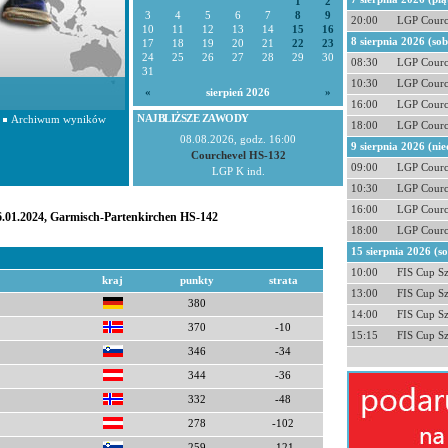
1
2
3
4
5
6
7
8
9
20:00
LGP Courc
10
11
12
13
14
15
16
8 sierpnia 2026 (so
17
18
19
20
21
22
23
24
25
26
27
28
29
30
08:30
LGP Courc
31
10:30
LGP Courc
«
sierpień 2026
»
16:00
LGP Courc
NAJBLIŻSZE ZAWODY
Archiwum wyników
18:00
LGP Courc
08.08.2026, godz. 16:00
9 sierpnia 2026 (nie
Courchevel HS-132
09:00
LGP Courc
LGP K ind.
10:30
LGP Courc
16:00
LGP Courc
06.01.2024, Garmisch-Partenkirchen HS-142
18:00
LGP Courc
15 sierpnia 2026 (s
10:00
FIS Cup S
kraj
punkty
strata
13:00
FIS Cup S
380
14:00
FIS Cup S
370
-10
15:15
FIS Cup S
346
-34
344
-36
332
-48
278
-102
259
-121