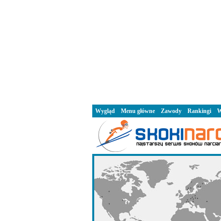
Wygląd
Menu główne
Zawody
Rankingi
W