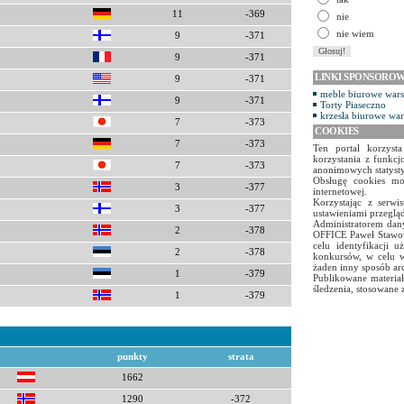
11
-369
nie
nie wiem
9
-371
9
-371
LINKI SPONSORO
9
-371
meble biurowe war
9
-371
Torty Piaseczno
krzesła biurowe wa
7
-373
COOKIES
7
-373
Ten portal korzyst
korzystania z funkcj
7
-373
anonimowych statyst
Obsługę cookies mo
3
-377
internetowej.
Korzystając z serw
3
-377
ustawieniami przegląd
Administratorem dany
2
-378
OFFICE Paweł Stawow
celu identyfikacji 
2
-378
konkursów, w celu w
żaden inny sposób ar
1
-379
Publikowane materiał
śledzenia, stosowane 
1
-379
punkty
strata
1662
1290
-372