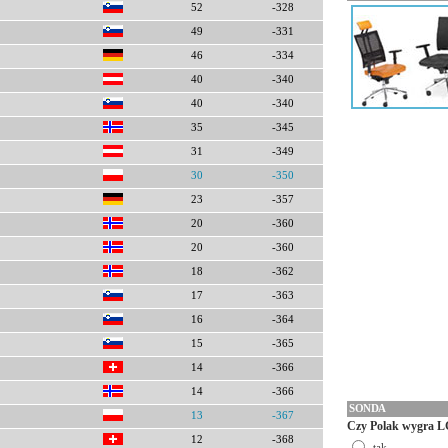
52
-328
49
-331
46
-334
40
-340
40
-340
35
-345
31
-349
30
-350
23
-357
20
-360
20
-360
18
-362
17
-363
16
-364
15
-365
14
-366
14
-366
SONDA
13
-367
Czy Polak wygra L
12
-368
tak