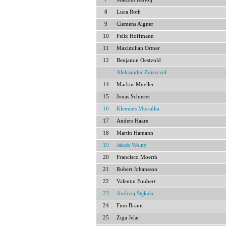
8
Luca Roth
9
Clemens Aigner
10
Felix Hoffmann
11
Maximilian Ortner
12
Benjamin Oestvold
Aleksander Zniszczoł
14
Markus Mueller
15
Jonas Schuster
16
Klemens Murańka
17
Anders Haare
18
Martin Hamann
19
Jakub Wolny
20
Francisco Moerth
21
Robert Johansson
22
Valentin Foubert
23
Andrzej Stękała
24
Finn Braun
25
Ziga Jelar