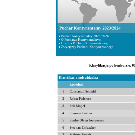
Puchar Kontynentalny 2023/2024
Puchar Kontynentalny 2025/2026
O Pucharze Kontynentalnym
Historia Pucharu Kontynentalnego
Zwycięzcy Pucharu Kontynentalnego
Klasyfikacja po konkursie: 
Klasyfikacja indywidualna
zawodnik
1
Constantin Schmid
2
Robin Pedersen
3
Zak Mogel
4
Clemens Leitner
5
Sindre Ulven Joergensen
6
Stephan Embacher
7
Maksim Bartolj