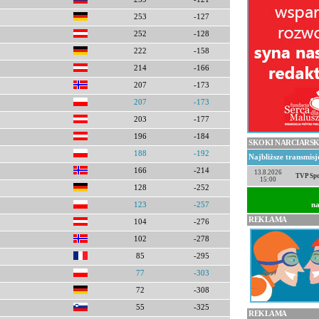
253
-127
252
-128
222
-158
214
-166
207
-173
207
-173
203
-177
196
-184
SKOKI NARCIARSK
188
-192
Najbliższe transmis
166
-214
13.8.2026
TVP Spo
15:00
128
-252
na
123
-257
REKLAMA
104
-276
102
-278
85
-295
77
-303
72
-308
55
-325
REKLAMA