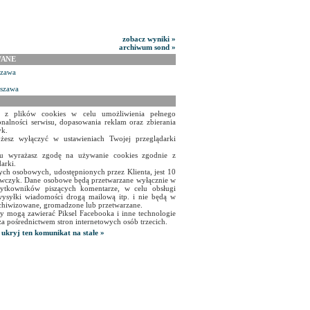
zobacz wyniki »
archiwum sond »
WANE
szawa
rszawa
a z plików cookies w celu umożliwienia pełnego
onalności serwisu, dopasowania reklam oraz zbierania
yk.
żesz wyłączyć w ustawieniach Twojej przeglądarki
isu wyrażasz zgodę na używanie cookies zgodnie z
arki.
ch osobowych, udostępnionych przez Klienta, jest 10
czyk. Dane osobowe będą przetwarzane wyłącznie w
użytkowników piszących komentarze, w celu obsługi
ysyłki wiadomości drogą mailową itp. i nie będą w
chiwizowane, gromadzone lub przetwarzane.
y mogą zawierać Piksel Facebooka i inne technologie
za pośrednictwem stron internetowych osób trzecich.
ukryj ten komunikat na stałe »