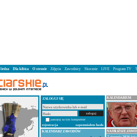
iedza
Dla kibica
O stronie
Zdjęcia
Zawodnicy
Skocznie
LIVE
Program TV
KALENDARIUM
ZALOGUJ SIĘ
pamiętaj na tym komputerze
rejestracja
zapomniałem hasło
NAJBLIŻSZE ZAW
KALENDARZ ZAWODÓW
7 sierpnia 2026 (pią