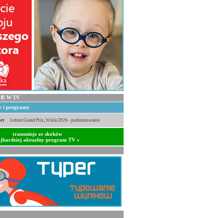
IE W TV
je i programy
rt
Letnie Grand Prix, Wisła 2026 - podsumowanie
transmisje ze skoków
jbardziej aktualny program TV »