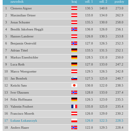
zawodnik
kraj
odl. 1
odl. 2
punkty
1
Clemens Aigner
130.5
140.0
273.0
2
Maximilian Ortner
133.0
134.0
262.9
3
Jonas Schuster
135.5
130.0
258.0
4
Bendik Jakobsen Heggli
136.0
126.0
256.1
5
Hannes Landerer
126.0
130.5
253.8
6
Benjamin Oestvold
127.0
126.5
252.3
7
Adrian Tittel
133.5
131.5
252.1
8
Markus Eisenbichler
128.5
131.0
250.0
9
Luca Roth
127.0
133.0
247.2
10
Marco Woergoetter
129.5
126.5
242.8
11
Jan Bombek
127.5
125.0
240.7
12
Keiichi Sato
130.0
122.0
238.5
13
Iver Olaussen
128.0
133.0
237.4
14
Felix Hoffmann
126.5
123.0
235.5
15
Valentin Foubert
135.0
125.0
235.4
16
Francisco Moerth
126.0
129.0
230.2
17
Łukasz Łukaszczyk
126.0
122.5
228.5
18
Anders Haare
122.0
129.5
228.4