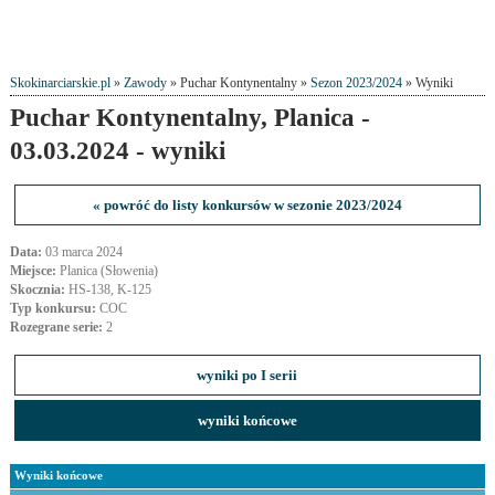
Skokinarciarskie.pl
»
Zawody
» Puchar Kontynentalny »
Sezon 2023/2024
» Wyniki
Puchar Kontynentalny, Planica -
03.03.2024 - wyniki
« powróć do listy konkursów w sezonie 2023/2024
Data:
03 marca 2024
Miejsce:
Planica (Słowenia)
Skocznia:
HS-138, K-125
Typ konkursu:
COC
Rozegrane serie:
2
wyniki po I serii
wyniki końcowe
Wyniki końcowe