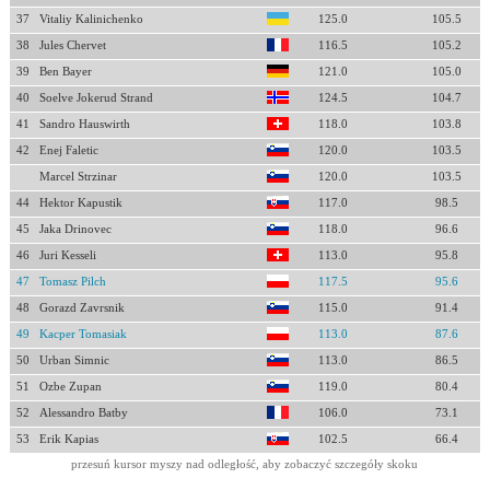
37
Vitaliy Kalinichenko
125.0
105.5
38
Jules Chervet
116.5
105.2
39
Ben Bayer
121.0
105.0
40
Soelve Jokerud Strand
124.5
104.7
41
Sandro Hauswirth
118.0
103.8
42
Enej Faletic
120.0
103.5
Marcel Strzinar
120.0
103.5
44
Hektor Kapustik
117.0
98.5
45
Jaka Drinovec
118.0
96.6
46
Juri Kesseli
113.0
95.8
47
Tomasz Pilch
117.5
95.6
48
Gorazd Zavrsnik
115.0
91.4
49
Kacper Tomasiak
113.0
87.6
50
Urban Simnic
113.0
86.5
51
Ozbe Zupan
119.0
80.4
52
Alessandro Batby
106.0
73.1
53
Erik Kapias
102.5
66.4
przesuń kursor myszy nad odległość, aby zobaczyć szczegóły skoku