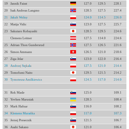
19
Jannik Faisst
127.0
129.5
228.1
20
Isak Andreas Langmo
128.5
127.5
227.4
21
Jakub Wolny
124.0
114.5
226.0
22
Matija Vidic
123.0
127.5
225.7
23
Sakutaro Kobayashi
128.5
129.5
224.6
Clemens Leitner
127.5
114.0
224.6
25
Adrian Thon Gundersrud
127.5
126.5
221.6
26
Simon Ammann
126.5
121.0
218.6
27
Ziga Jelar
123.0
122.0
216.4
28
Andrzej Stękała
127.5
121.0
214.4
29
Tomofumi Naito
129.5
121.5
214.2
30
Tymoteusz Amilkiewicz
124.5
117.0
214.0
31
Rok Masle
125.0
109.1
32
Yevhen Marusiak
128.5
108.4
33
Mark Hafnar
116.0
108.2
34
Klemens Murańka
117.0
107.3
35
Jernej Presecnik
121.5
106.7
36
Asahi Sakano
121.0
106.4