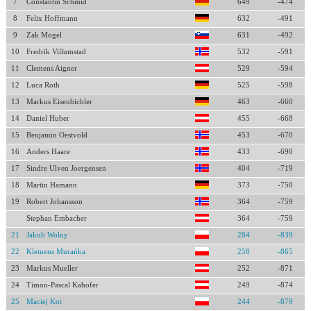
7
Constantin Schmid
649
-474
8
Felix Hoffmann
632
-491
9
Zak Mogel
631
-492
10
Fredrik Villumstad
532
-591
11
Clemens Aigner
529
-594
12
Luca Roth
525
-598
13
Markus Eisenbichler
463
-660
14
Daniel Huber
455
-668
15
Benjamin Oestvold
453
-670
16
Anders Haare
433
-690
17
Sindre Ulven Joergensen
404
-719
18
Martin Hamann
373
-750
19
Robert Johansson
364
-759
Stephan Embacher
364
-759
21
Jakub Wolny
284
-839
22
Klemens Murańka
258
-865
23
Markus Mueller
252
-871
24
Timon-Pascal Kahofer
249
-874
25
Maciej Kot
244
-879