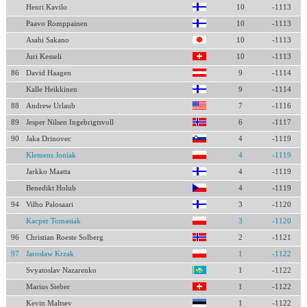
Henri Kavilo
10
-1113
Paavo Romppainen
10
-1113
Asahi Sakano
10
-1113
Juri Kesseli
10
-1113
86
David Haagen
9
-1114
Kalle Heikkinen
9
-1114
88
Andrew Urlaub
7
-1116
89
Jesper Nilsen Ingebrigtsvoll
6
-1117
90
Jaka Drinovec
4
-1119
Klemens Joniak
4
-1119
Jarkko Maatta
4
-1119
Benedikt Holub
4
-1119
94
Vilho Palosaari
3
-1120
Kacper Tomasiak
3
-1120
96
Christian Roeste Solberg
2
-1121
97
Jarosław Krzak
1
-1122
Svyatoslav Nazarenko
1
-1122
Marius Sieber
1
-1122
Kevin Maltsev
1
-1122