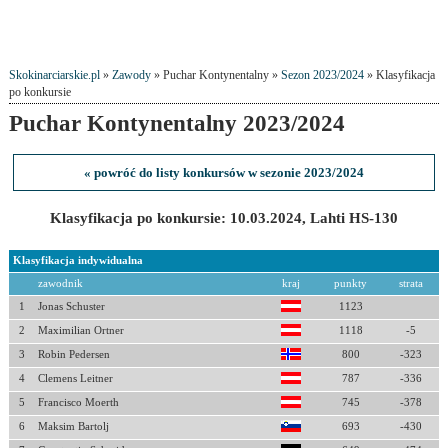
Skokinarciarskie.pl
»
Zawody
» Puchar Kontynentalny »
Sezon 2023/2024
» Klasyfikacja
po konkursie
Puchar Kontynentalny 2023/2024
« powróć do listy konkursów w sezonie 2023/2024
Klasyfikacja po konkursie: 10.03.2024, Lahti HS-130
Klasyfikacja indywidualna
zawodnik
kraj
punkty
strata
1
Jonas Schuster
1123
2
Maximilian Ortner
1118
-5
3
Robin Pedersen
800
-323
4
Clemens Leitner
787
-336
5
Francisco Moerth
745
-378
6
Maksim Bartolj
693
-430