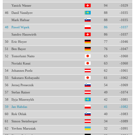
Yanick Wasser
94
-1029
46
Danil Vassilyev
88
-1035
Mark Hafnar
88
-1035
48
Paweł Wąsek
86
-1037
Sandro Hauswirth
86
-1037
50
Eric Hoyer
77
-1046
51
Ben Bayer
76
-1047
52
Tomofumi Naito
63
-1060
Noriaki Kasai
63
-1060
54
Johannes Poelz
62
-1061
55
Sakutaro Kobayashi
61
-1062
56
Jernej Presecnik
54
-1069
57
Stefan Rainer
49
-1074
58
Ilyja Mizernykh
42
-1081
59
Jan Habdas
41
-1082
60
Rok Oblak
40
-1083
61
Simon Steinberger
34
-1089
62
Yevhen Marusiak
32
-1091