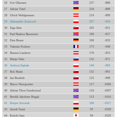
26
Iver Olaussen
237
-886
27
Adrian Tittel
234
-889
28
Ulrich Wohlgenannt
214
-909
29
Aleksander Zniszczoł
207
-916
30
Ziga Jelar
202
-921
31
Paal Haakon Bjoertomt
196
-927
32
Finn Braun
190
-933
33
Valentin Foubert
175
-948
34
Hannes Landerer
170
-953
35
Matija Vidic
152
-971
36
Andrzej Stękała
140
-983
37
Rok Masle
132
-991
38
Jan Bombek
125
-998
39
Marco Woergoetter
117
-1006
40
Adrian Thon Gundersrud
116
-1007
41
Bendik Jakobsen Heggli
113
-1010
42
Kacper Juroszek
106
-1017
43
Jannik Faisst
95
-1028
44
Keiichi Sato
94
-1029