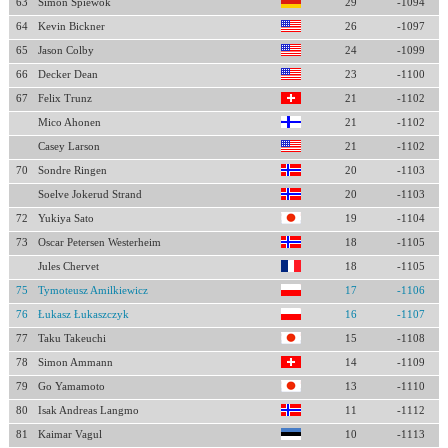
63
Simon Spiewok
29
-1094
64
Kevin Bickner
26
-1097
65
Jason Colby
24
-1099
66
Decker Dean
23
-1100
67
Felix Trunz
21
-1102
Mico Ahonen
21
-1102
Casey Larson
21
-1102
70
Sondre Ringen
20
-1103
Soelve Jokerud Strand
20
-1103
72
Yukiya Sato
19
-1104
73
Oscar Petersen Westerheim
18
-1105
Jules Chervet
18
-1105
75
Tymoteusz Amilkiewicz
17
-1106
76
Łukasz Łukaszczyk
16
-1107
77
Taku Takeuchi
15
-1108
78
Simon Ammann
14
-1109
79
Go Yamamoto
13
-1110
80
Isak Andreas Langmo
11
-1112
81
Kaimar Vagul
10
-1113