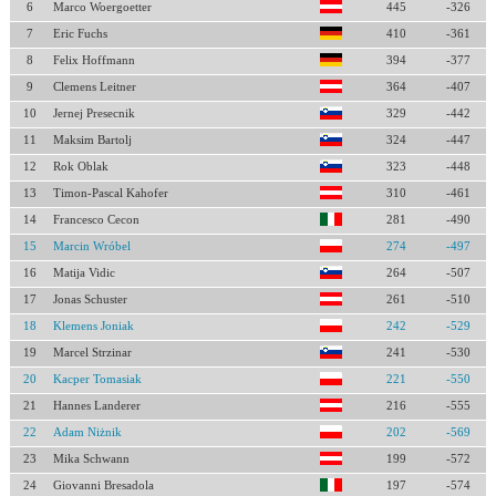
6
Marco Woergoetter
445
-326
7
Eric Fuchs
410
-361
8
Felix Hoffmann
394
-377
9
Clemens Leitner
364
-407
10
Jernej Presecnik
329
-442
11
Maksim Bartolj
324
-447
12
Rok Oblak
323
-448
13
Timon-Pascal Kahofer
310
-461
14
Francesco Cecon
281
-490
15
Marcin Wróbel
274
-497
16
Matija Vidic
264
-507
17
Jonas Schuster
261
-510
18
Klemens Joniak
242
-529
19
Marcel Strzinar
241
-530
20
Kacper Tomasiak
221
-550
21
Hannes Landerer
216
-555
22
Adam Niżnik
202
-569
23
Mika Schwann
199
-572
24
Giovanni Bresadola
197
-574