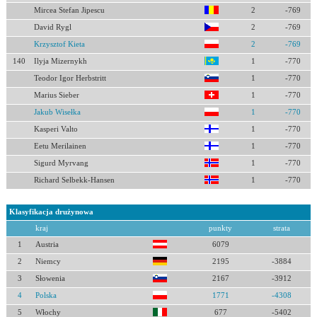
Mircea Stefan Jipescu
2
-769
David Rygl
2
-769
Krzysztof Kieta
2
-769
140
Ilyja Mizernykh
1
-770
Teodor Igor Herbstritt
1
-770
Marius Sieber
1
-770
Jakub Wisełka
1
-770
Kasperi Valto
1
-770
Eetu Merilainen
1
-770
Sigurd Myrvang
1
-770
Richard Selbekk-Hansen
1
-770
Klasyfikacja drużynowa
kraj
punkty
strata
1
Austria
6079
2
Niemcy
2195
-3884
3
Słowenia
2167
-3912
4
Polska
1771
-4308
5
Włochy
677
-5402