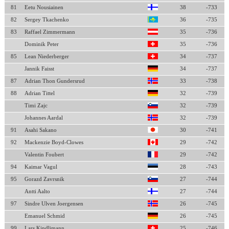
81
Eetu Nousiainen
38
-733
82
Sergey Tkachenko
36
-735
83
Raffael Zimmermann
35
-736
Dominik Peter
35
-736
85
Lean Niederberger
34
-737
Jannik Faisst
34
-737
87
Adrian Thon Gundersrud
33
-738
88
Adrian Tittel
32
-739
Timi Zajc
32
-739
Johannes Aardal
32
-739
91
Asahi Sakano
30
-741
92
Mackenzie Boyd-Clowes
29
-742
Valentin Foubert
29
-742
94
Kaimar Vagul
28
-743
95
Gorazd Zavrsnik
27
-744
Antti Aalto
27
-744
97
Sindre Ulven Joergensen
26
-745
Emanuel Schmid
26
-745
99
Lars Kindlimann
25
-746