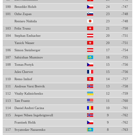
100
Benedikt Holub
24
-747
101
Ozbe Zupan
23
-748
Rentaro Nishida
23
-748
103
Felix Trunz
21
-750
104
Stephan Embacher
20
-751
Yanick Wasser
20
-751
106
Simon Steinberger
17
-754
107
Sabirzhan Muminov
16
-755
108
Tomas Portyk
15
-756
Jules Chervet
15
-756
110
Remo Imhof
14
-757
111
Andreas Varsi Breivik
13
-758
112
Vitaliy Kalinichenko
12
-759
113
Tate Frantz
11
-760
114
Daniel Andrei Cacina
10
-761
115
Jesper Nilsen Ingebrigtsvoll
9
-762
Frantisek Holik
9
-762
117
Svyatoslav Nazarenko
8
-763