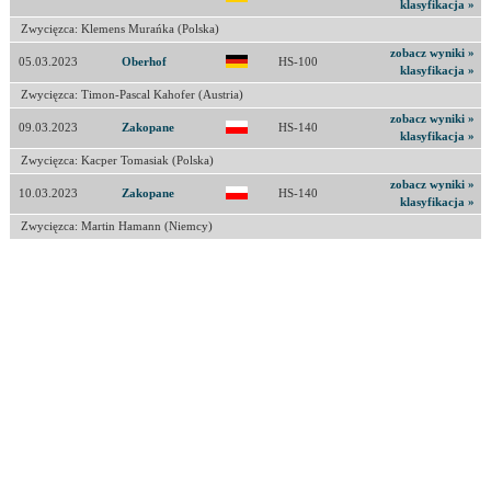
klasyfikacja »
Zwycięzca: Klemens Murańka (Polska)
zobacz wyniki »
05.03.2023
Oberhof
HS-100
klasyfikacja »
Zwycięzca: Timon-Pascal Kahofer (Austria)
zobacz wyniki »
09.03.2023
Zakopane
HS-140
klasyfikacja »
Zwycięzca: Kacper Tomasiak (Polska)
zobacz wyniki »
10.03.2023
Zakopane
HS-140
klasyfikacja »
Zwycięzca: Martin Hamann (Niemcy)