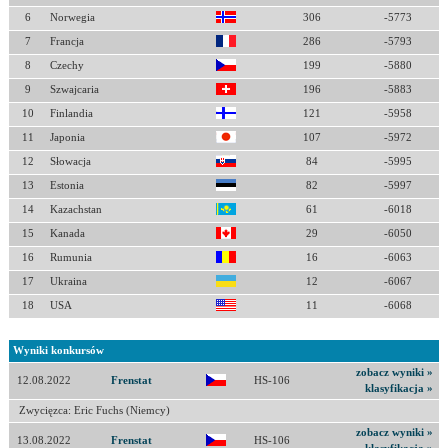
6
Norwegia
306
-5773
7
Francja
286
-5793
8
Czechy
199
-5880
9
Szwajcaria
196
-5883
10
Finlandia
121
-5958
11
Japonia
107
-5972
12
Słowacja
84
-5995
13
Estonia
82
-5997
14
Kazachstan
61
-6018
15
Kanada
29
-6050
16
Rumunia
16
-6063
17
Ukraina
12
-6067
18
USA
11
-6068
Wyniki konkursów
zobacz wyniki »
12.08.2022
Frenstat
HS-106
klasyfikacja »
Zwycięzca: Eric Fuchs (Niemcy)
zobacz wyniki »
13.08.2022
Frenstat
HS-106