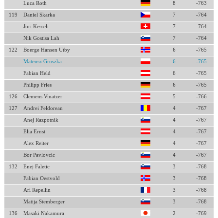
Luca Roth
8
-763
119
Daniel Skarka
7
-764
Juri Kesseli
7
-764
Nik Gostisa Lah
7
-764
122
Boerge Hansen Utby
6
-765
Mateusz Gruszka
6
-765
Fabian Held
6
-765
Philipp Fries
6
-765
126
Clemens Vinatzer
5
-766
127
Andrei Feldorean
4
-767
Anej Razpotnik
4
-767
Elia Ernst
4
-767
Alex Reiter
4
-767
Bor Pavlovcic
4
-767
132
Enej Faletic
3
-768
Fabian Oestvold
3
-768
Ari Repellin
3
-768
Matija Stemberger
3
-768
136
Masaki Nakamura
2
-769