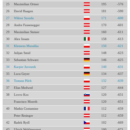
25
Maximilian Ortner
195
-576
26
David Haagen
181
-590
27
Wiktor Szozda
171
-600
28
Andre Fussenegger
170
-601
29
Maximilian Steiner
160
-611
30
Alex Insam
158
-613
31
Klemens Murańka
150
-621
32
Julijan Smid
148
-623
33
Sebastian Schwarz
146
-625
34
Kacper Juroszek
140
-631
35
Luca Geyer
134
-637
36
Tomasz Pilch
132
-639
37
Elias Medwed
127
-644
38
Lovro Kos
120
-651
Francisco Moerth
120
-651
40
Mathis Contamine
112
-659
Peter Resinger
112
-659
42
Radek Rydl
102
-669
43
Ulrich Wohlgenannt
100
-671