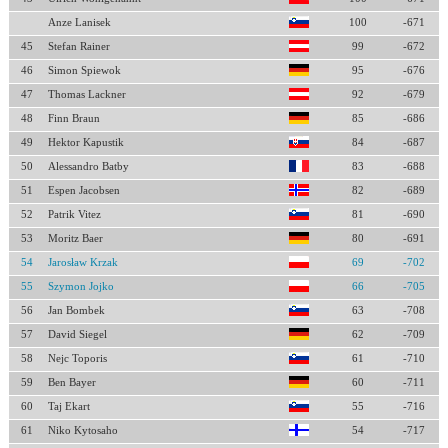
Anze Lanisek
100
-671
45
Stefan Rainer
99
-672
46
Simon Spiewok
95
-676
47
Thomas Lackner
92
-679
48
Finn Braun
85
-686
49
Hektor Kapustik
84
-687
50
Alessandro Batby
83
-688
51
Espen Jacobsen
82
-689
52
Patrik Vitez
81
-690
53
Moritz Baer
80
-691
54
Jarosław Krzak
69
-702
55
Szymon Jojko
66
-705
56
Jan Bombek
63
-708
57
David Siegel
62
-709
58
Nejc Toporis
61
-710
59
Ben Bayer
60
-711
60
Taj Ekart
55
-716
61
Niko Kytosaho
54
-717