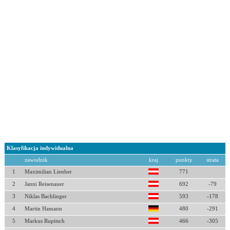
Klasyfikacja indywidualna
zawodnik
kraj
punkty
strata
1
Maximilian Lienher
771
2
Janni Reisenauer
692
-79
3
Niklas Bachlinger
593
-178
4
Martin Hamann
480
-291
5
Markus Rupitsch
466
-305