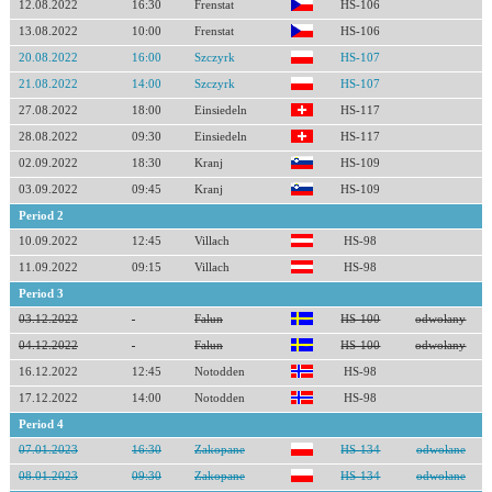
12.08.2022
16:30
Frenstat
HS-106
13.08.2022
10:00
Frenstat
HS-106
20.08.2022
16:00
Szczyrk
HS-107
21.08.2022
14:00
Szczyrk
HS-107
27.08.2022
18:00
Einsiedeln
HS-117
28.08.2022
09:30
Einsiedeln
HS-117
02.09.2022
18:30
Kranj
HS-109
03.09.2022
09:45
Kranj
HS-109
Period 2
10.09.2022
12:45
Villach
HS-98
11.09.2022
09:15
Villach
HS-98
Period 3
03.12.2022
Falun
HS-100
odwołany
04.12.2022
Falun
HS-100
odwołany
16.12.2022
12:45
Notodden
HS-98
17.12.2022
14:00
Notodden
HS-98
Period 4
07.01.2023
16:30
Zakopane
HS-134
odwołane
08.01.2023
09:30
Zakopane
HS-134
odwołane