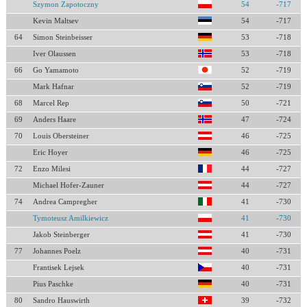
Szymon Zapotoczny
54
-717
Kevin Maltsev
54
-717
64
Simon Steinbeisser
53
-718
Iver Olaussen
53
-718
66
Go Yamamoto
52
-719
Mark Hafnar
52
-719
68
Marcel Rep
50
-721
69
Anders Haare
47
-724
70
Louis Obersteiner
46
-725
Eric Hoyer
46
-725
72
Enzo Milesi
44
-727
Michael Hofer-Zauner
44
-727
74
Andrea Campregher
41
-730
Tymoteusz Amilkiewicz
41
-730
Jakob Steinberger
41
-730
77
Johannes Poelz
40
-731
Frantisek Lejsek
40
-731
Pius Paschke
40
-731
80
Sandro Hauswirth
39
-732