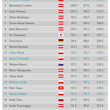
2
Maximilian Lienher
100.0
97.0
254.3
3
Jonas Schuster
102.5
98.0
253.9
4
Niklas Bachlinger
93.5
103.5
252.9
5
Timon-Pascal Kahofer
99.5
100.5
246.8
6
Janni Reisenauer
95.5
91.5
243.6
7
Go Yamamoto
96.5
96.5
242.7
8
Luca Geyer
96.0
88.0
239.2
9
Markus Rupitsch
101.5
96.0
237.2
10
Adam Niżnik
95.5
91.5
236.4
11
Kacper Tomasiak
97.5
98.5
234.9
12
Maksim Bartolj
97.5
95.5
234.3
13
Marco Woergoetter
92.0
100.5
233.5
14
Julijan Smid
97.5
95.5
230.7
15
Klemens Joniak
101.5
86.5
229.3
16
Felix Trunz
92.5
97.5
228.5
17
Marcin Wróbel
89.0
96.5
225.6
18
Patrik Vitez
97.0
94.0
222.8
19
Andre Fussenegger
95.0
88.0
221.8