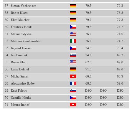
57
Simon Voehringer
79.5
79.2
58
Robin Kloss
79.5
78.8
59
Elias Malcher
79.0
77.3
60
Frantisek Holik
79.5
74.7
61
Maxim Glyvka
76.0
74.6
62
Martino Zambenedetti
76.0
74.2
63
Krystof Hauser
74.5
70.4
64
Jan Bombek
74.0
69.2
65
Bryce Kloc
62.5
67.8
66
Lasse Deimel
71.5
67.0
67
Micha Sturm
66.0
66.9
68
Alessandro Batby
68.5
59.0
69
Enej Faletic
DSQ
DSQ
DSQ
70
Camillo Hauke
DSQ
DSQ
DSQ
71
Mauro Imhof
DSQ
DSQ
DSQ