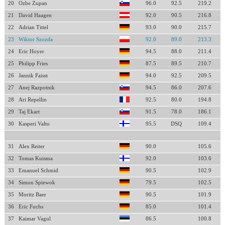
20
Ozbe Zupan
96.0
92.5
219.2
21
David Haagen
92.0
90.5
216.8
22
Adrian Tittel
93.0
90.0
215.7
23
Wiktor Szozda
92.0
89.0
213.3
24
Eric Hoyer
94.5
88.0
211.4
25
Philipp Fries
87.5
89.5
210.7
26
Jannik Faisst
94.0
92.5
209.5
27
Anej Razpotnik
94.5
86.0
207.6
28
Ari Repellin
92.5
80.0
194.8
29
Taj Ekart
91.5
78.0
186.1
30
Kasperi Valto
95.5
DSQ
109.4
31
Alex Reiter
90.0
105.6
32
Tomas Kuisma
92.0
103.6
33
Emanuel Schmid
90.5
102.9
34
Simon Spiewok
79.5
102.5
35
Moritz Baer
90.5
101.9
36
Eric Fuchs
85.0
101.4
37
Kaimar Vagul
86.5
100.8