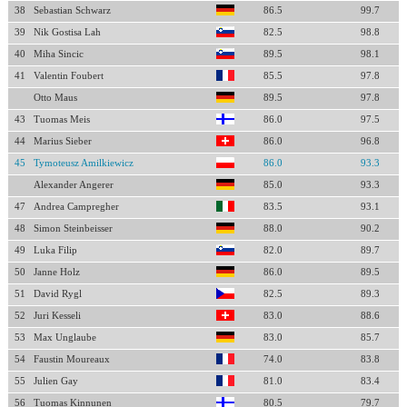
38
Sebastian Schwarz
86.5
99.7
39
Nik Gostisa Lah
82.5
98.8
40
Miha Sincic
89.5
98.1
41
Valentin Foubert
85.5
97.8
Otto Maus
89.5
97.8
43
Tuomas Meis
86.0
97.5
44
Marius Sieber
86.0
96.8
45
Tymoteusz Amilkiewicz
86.0
93.3
Alexander Angerer
85.0
93.3
47
Andrea Campregher
83.5
93.1
48
Simon Steinbeisser
88.0
90.2
49
Luka Filip
82.0
89.7
50
Janne Holz
86.0
89.5
51
David Rygl
82.5
89.3
52
Juri Kesseli
83.0
88.6
53
Max Unglaube
83.0
85.7
54
Faustin Moureaux
74.0
83.8
55
Julien Gay
81.0
83.4
56
Tuomas Kinnunen
80.5
79.7