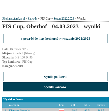
Skokinarciarskie.pl
»
Zawody
» FIS Cup »
Sezon 2022/2023
» Wyniki
FIS Cup, Oberhof - 04.03.2023 - wyniki
« powróć do listy konkursów w sezonie 2022/2023
Data:
04 marca 2023
Miejsce:
Oberhof (Niemcy)
Skocznia:
HS-100, K-90
Typ konkursu:
FIS Cup
Rozegrane serie:
2
wyniki po I serii
wyniki końcowe
Wyniki końcowe
zawodnik
kraj
odl. 1
odl. 2
punkty
1
Klemens Murańka
98.0
93.5
263.5