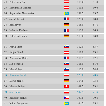
24
Peter Resinger
119.0
91.8
25
Maximilian Lienher
119.5
90.6
26
Svyatoslav Nazarenko
132.5
89.7
27
Jules Chervet
129.0
88.3
28
Ben Bayer
118.0
87.1
29
Valentin Foubert
113.0
86.9
30
Felix Hoffmann
113.0
83.9
31
Patrik Vitez
112.0
83.7
32
Julijan Smid
112.0
83.1
33
Alessandro Batby
118.5
82.1
34
Jan Bombek
116.0
81.6
35
Marcel Rep
113.0
74.6
36
Klemens Joniak
123.0
73.6
37
David Siegel
114.5
73.5
38
Marius Sieber
109.5
73.1
39
Jan Galica
102.5
71.6
40
Benedikt Holub
107.5
70.5
41
Nikita Devyatkin
104.5
65.1