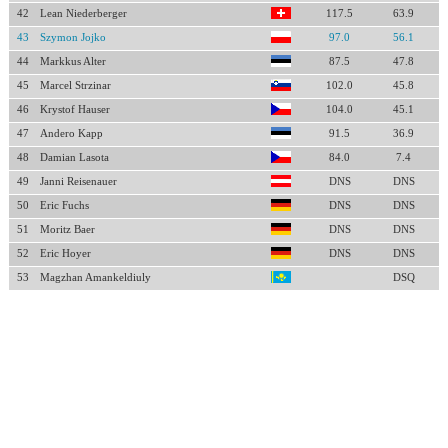
42
Lean Niederberger
117.5
63.9
43
Szymon Jojko
97.0
56.1
44
Markkus Alter
87.5
47.8
45
Marcel Strzinar
102.0
45.8
46
Krystof Hauser
104.0
45.1
47
Andero Kapp
91.5
36.9
48
Damian Lasota
84.0
7.4
49
Janni Reisenauer
DNS
DNS
50
Eric Fuchs
DNS
DNS
51
Moritz Baer
DNS
DNS
52
Eric Hoyer
DNS
DNS
53
Magzhan Amankeldiuly
DSQ