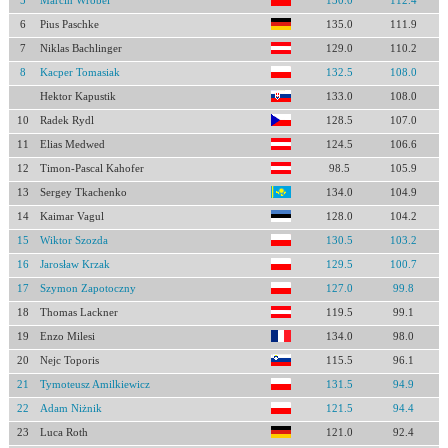
5
Marcin Wróbel
130.0
112.4
6
Pius Paschke
135.0
111.9
7
Niklas Bachlinger
129.0
110.2
8
Kacper Tomasiak
132.5
108.0
Hektor Kapustik
133.0
108.0
10
Radek Rydl
128.5
107.0
11
Elias Medwed
124.5
106.6
12
Timon-Pascal Kahofer
98.5
105.9
13
Sergey Tkachenko
134.0
104.9
14
Kaimar Vagul
128.0
104.2
15
Wiktor Szozda
130.5
103.2
16
Jarosław Krzak
129.5
100.7
17
Szymon Zapotoczny
127.0
99.8
18
Thomas Lackner
119.5
99.1
19
Enzo Milesi
134.0
98.0
20
Nejc Toporis
115.5
96.1
21
Tymoteusz Amilkiewicz
131.5
94.9
22
Adam Niżnik
121.5
94.4
23
Luca Roth
121.0
92.4