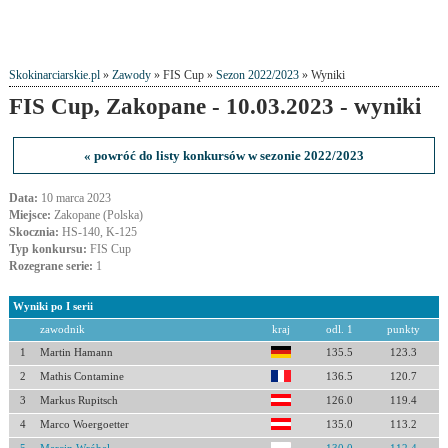
Skokinarciarskie.pl
»
Zawody
» FIS Cup »
Sezon 2022/2023
» Wyniki
FIS Cup, Zakopane - 10.03.2023 - wyniki
« powróć do listy konkursów w sezonie 2022/2023
Data:
10 marca 2023
Miejsce:
Zakopane (Polska)
Skocznia:
HS-140, K-125
Typ konkursu:
FIS Cup
Rozegrane serie:
1
Wyniki po I serii
zawodnik
kraj
odl. 1
punkty
1
Martin Hamann
135.5
123.3
2
Mathis Contamine
136.5
120.7
3
Markus Rupitsch
126.0
119.4
4
Marco Woergoetter
135.0
113.2