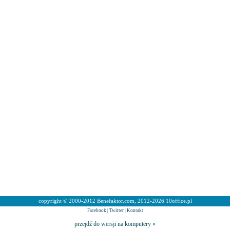
copyright © 2000-2012 Benefaktor.com, 2012-2026 10office.pl
Facebook
|
Twitter
|
Kontakt
przejdź do wersji na komputery »