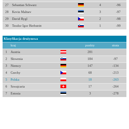
27
Sebastian Schwarz
4
-96
28
Kevin Maltsev
3
-97
29
David Rygl
2
-98
30
Teodor Igor Herbstritt
1
-99
Klasyfikacja drużynowa
kraj
punkty
strata
1
Austria
281
2
Słowenia
184
-97
3
Niemcy
147
-134
4
Czechy
68
-213
5
Polska
18
-263
6
Szwajcaria
17
-264
7
Estonia
3
-278