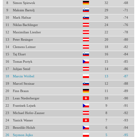
8
Simon Spiewok
32
-68
9
Maksim Bartolj
29
-71
10
Mark Hafnar
26
-74
11
Niklas Bachlinger
24
-76
12
Maximilian Lienher
22
-78
13
Peter Resinger
20
-80
14
Clemens Leitner
18
-82
15
Taj Ekart
16
-84
16
Tomas Portyk
15
-85
17
Julijan Smid
14
-86
18
Marcin Wróbel
13
-87
19
Marcel Strzinar
12
-88
20
Finn Braun
11
-89
21
Lean Niederberger
10
-90
22
Frantisek Lejsek
9
-91
23
Michael Hofer-Zauner
8
-92
24
Yanick Wasser
7
-93
25
Benedikt Holub
6
-94
26
Szymon Jojko
5
-95