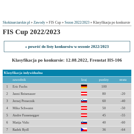
Skokinarciarskie.pl
»
Zawody
» FIS Cup »
Sezon 2022/2023
» Klasyfikacja po konkursie
FIS Cup 2022/2023
« powróć do listy konkursów w sezonie 2022/2023
Klasyfikacja po konkursie: 12.08.2022, Frenstat HS-106
Klasyfikacja indywidualna
zawodnik
kraj
punkty
strata
1
Eric Fuchs
100
2
Janni Reisenauer
80
-20
3
Jernej Presecnik
60
-40
4
Mika Schwann
50
-50
5
Andre Fussenegger
45
-55
6
Matija Vidic
40
-60
7
Radek Rydl
36
-64