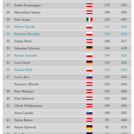
27
Andre Fussenegger
170
-595
28
Maximilian Steiner
160
-605
29
Alex Insam
158
-607
30
Wiktor Szozda
155
-610
31
Klemens Murańka
150
-615
32
Julijan Smid
148
-617
33
Sebastian Schwarz
146
-619
34
Kacper Juroszek
140
-625
35
Luca Geyer
134
-631
36
Tomasz Pilch
132
-633
37
Lovro Kos
120
-645
Francisco Moerth
120
-645
39
Peter Resinger
105
-660
40
Elias Medwed
103
-662
41
Ulrich Wohlgenannt
100
-665
Anze Lanisek
100
-665
43
Stefan Rainer
99
-666
44
Simon Spiewok
95
-670