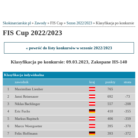
Skokinarciarskie.pl
»
Zawody
» FIS Cup »
Sezon 2022/2023
» Klasyfikacja po konkursie
FIS Cup 2022/2023
« powróć do listy konkursów w sezonie 2022/2023
Klasyfikacja po konkursie: 09.03.2023, Zakopane HS-140
Klasyfikacja indywidualna
zawodnik
kraj
punkty
strata
1
Maximilian Lienher
765
2
Janni Reisenauer
692
-73
3
Niklas Bachlinger
557
-208
4
Eric Fuchs
410
-355
5
Markus Rupitsch
406
-359
6
Marco Woergoetter
395
-370
7
Felix Hoffmann
393
-372