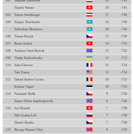
101
Stephan Embacher
20
-745
Yanick Wasser
20
-745
103
Simon Steinberger
17
-748
104
Sergey Tkachenko
16
-749
Sabirzhan Muminov
16
-749
106
Tomas Portyk
15
-750
107
Remo Imhof
14
-751
108
Andreas Varsi Breivik
13
-752
109
Vitaliy Kalinichenko
12
-753
110
Jules Chervet
11
-754
Tate Frantz
11
-754
112
Daniel Andrei Cacina
10
-755
Kaimar Vagul
10
-755
114
Frantisek Holik
9
-756
Jesper Nilsen Ingebrigtsvoll
9
-756
116
Juri Kesseli
7
-758
Nik Gostisa Lah
7
-758
Daniel Skarka
7
-758
119
Boerge Hansen Utby
6
-759