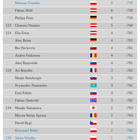
Mateusz Gruszka
6
-759
Fabian Held
6
-759
Philipp Fries
6
-759
123
Clemens Vinatzer
5
-760
124
Elia Ernst
4
-761
Alex Reiter
4
-761
Bor Pavlovcic
4
-761
Andrei Feldorean
4
-761
Anej Razpotnik
4
-761
129
Ari Repellin
3
-762
Matija Stemberger
3
-762
Svyatoslav Nazarenko
3
-762
Enej Faletic
3
-762
Fabian Oestvold
3
-762
134
Masaki Nakamura
2
-763
Mircea Stefan Jipescu
2
-763
David Rygl
2
-763
Krzysztof Kieta
2
-763
138
Jakub Wisełka
1
-764