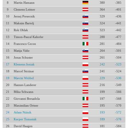
8
Martin Hamann
380
-385
9
Clemens Leitner
364
-401
10
Jernej Presecnik
329
-436
11
Maksim Bartolj
324
-441
12
Rok Oblak
323
-442
13
Timon-Pascal Kahofer
288
-477
14
Francesco Cecon
281
-484
15
Matija Vidic
264
-501
16
Jonas Schuster
261
-504
17
Klemens Joniak
242
-523
18
Marcel Strzinar
241
-524
19
Marcin Wróbel
229
-536
20
Hannes Landerer
216
-549
21
Mika Schwann
199
-566
22
Giovanni Bresadola
197
-568
23
Maximilian Ortner
195
-570
24
Adam Niżnik
193
-572
25
Kacper Tomasiak
189
-576
26
David Haagen
181
-584