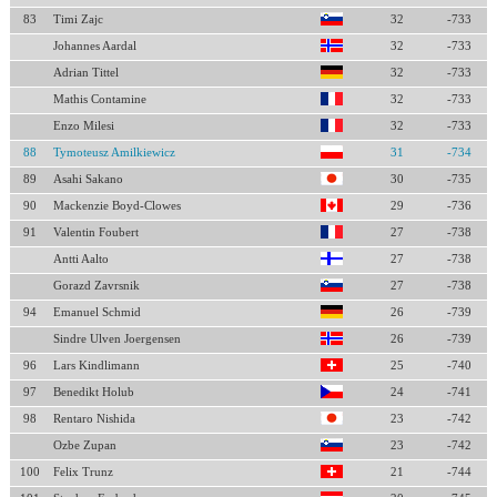
83
Timi Zajc
32
-733
Johannes Aardal
32
-733
Adrian Tittel
32
-733
Mathis Contamine
32
-733
Enzo Milesi
32
-733
88
Tymoteusz Amilkiewicz
31
-734
89
Asahi Sakano
30
-735
90
Mackenzie Boyd-Clowes
29
-736
91
Valentin Foubert
27
-738
Antti Aalto
27
-738
Gorazd Zavrsnik
27
-738
94
Emanuel Schmid
26
-739
Sindre Ulven Joergensen
26
-739
96
Lars Kindlimann
25
-740
97
Benedikt Holub
24
-741
98
Rentaro Nishida
23
-742
Ozbe Zupan
23
-742
100
Felix Trunz
21
-744