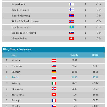
Kasperi Valto
1
-764
Eetu Merilainen
1
-764
Sigurd Myrvang
1
-764
Richard Selbekk-Hansen
1
-764
Ilyja Mizernykh
1
-764
Teodor Igor Herbstritt
1
-764
Marius Sieber
1
-764
Klasyfikacja drużynowa
kraj
punkty
strata
1
Austria
5861
2
Słowenia
2156
-3705
3
Niemcy
2043
-3818
4
Polska
1630
-4231
5
Włochy
677
-5184
6
Norwegia
306
-5555
7
Szwajcaria
196
-5665
8
Francja
188
-5673
9
Czechy
173
-5688