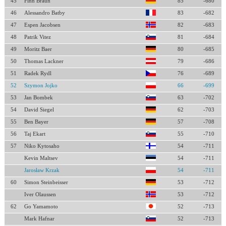
45
Finn Braun
85
-680
46
Alessandro Batby
83
-682
47
Espen Jacobsen
82
-683
48
Patrik Vitez
81
-684
49
Moritz Baer
80
-685
50
Thomas Lackner
79
-686
51
Radek Rydl
76
-689
52
Szymon Jojko
66
-699
53
Jan Bombek
63
-702
54
David Siegel
62
-703
55
Ben Bayer
57
-708
56
Taj Ekart
55
-710
57
Niko Kytosaho
54
-711
Kevin Maltsev
54
-711
Jarosław Krzak
54
-711
60
Simon Steinbeisser
53
-712
Iver Olaussen
53
-712
62
Go Yamamoto
52
-713
Mark Hafnar
52
-713