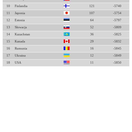
10
Finlandia
121
-5740
11
Japonia
107
-5754
12
Estonia
64
-5797
13
Słowacja
52
-5809
14
Kazachstan
36
-5825
15
Kanada
29
-5832
16
Rumunia
16
-5845
17
Ukraina
12
-5849
18
USA
11
-5850