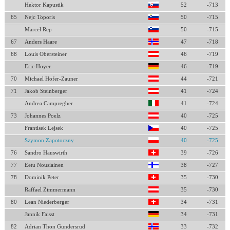
Hektor Kapustik
52
-713
65
Nejc Toporis
50
-715
Marcel Rep
50
-715
67
Anders Haare
47
-718
68
Louis Obersteiner
46
-719
Eric Hoyer
46
-719
70
Michael Hofer-Zauner
44
-721
71
Jakob Steinberger
41
-724
Andrea Campregher
41
-724
73
Johannes Poelz
40
-725
Frantisek Lejsek
40
-725
Szymon Zapotoczny
40
-725
76
Sandro Hauswirth
39
-726
77
Eetu Nousiainen
38
-727
78
Dominik Peter
35
-730
Raffael Zimmermann
35
-730
80
Lean Niederberger
34
-731
Jannik Faisst
34
-731
82
Adrian Thon Gundersrud
33
-732