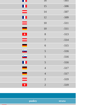
16
-505
15
-506
14
-507
12
-509
10
-511
10
-511
8
-513
7
-514
6
-515
5
-516
5
-516
5
-516
4
-517
4
-517
2
-519
2
-519
punkty
strata