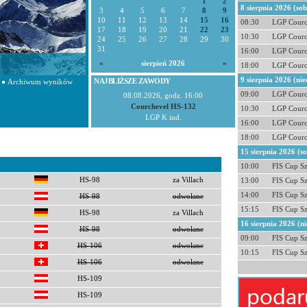
1
2
8 sierpnia 2026 (so
3
4
5
6
7
8
9
10
11
12
13
14
15
16
08:30
LGP Courc
17
18
19
20
21
22
23
10:30
LGP Courc
24
25
26
27
28
29
30
31
16:00
LGP Courc
«
sierpień 2026
»
18:00
LGP Courc
9 sierpnia 2026 (nie
NAJBLIŻSZE ZAWODY
Archiwum wyników
09:00
LGP Courc
08.08.2026, godz. 16:00
Courchevel HS-132
10:30
LGP Courc
LGP K ind.
16:00
LGP Courc
18:00
LGP Courc
15 sierpnia 2026 (s
10:00
FIS Cup S
HS-98
za Villach
13:00
FIS Cup S
14:00
FIS Cup S
HS-98
odwołane
15:15
FIS Cup S
HS-98
za Villach
16 sierpnia 2026 (ni
HS-98
odwołane
09:00
FIS Cup S
HS-106
odwołane
10:15
FIS Cup S
HS-106
odwołane
HS-109
HS-109