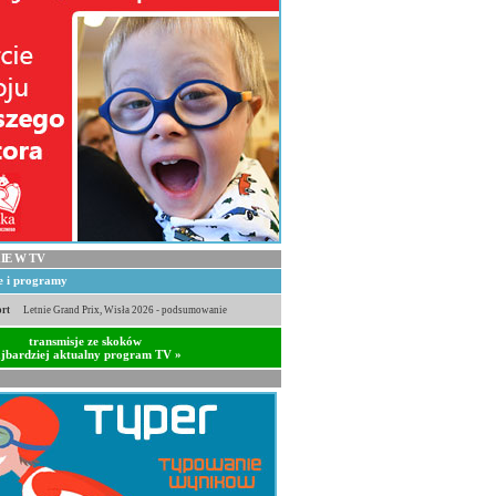
IE W TV
je i programy
rt
Letnie Grand Prix, Wisła 2026 - podsumowanie
transmisje ze skoków
jbardziej aktualny program TV »