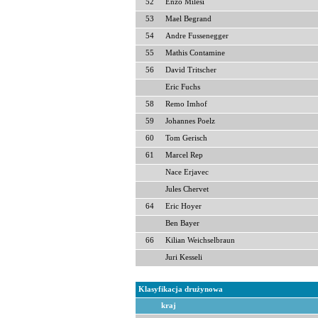
52
Enzo Milesi
53
Mael Begrand
54
Andre Fussenegger
55
Mathis Contamine
56
David Tritscher
Eric Fuchs
58
Remo Imhof
59
Johannes Poelz
60
Tom Gerisch
61
Marcel Rep
Nace Erjavec
Jules Chervet
64
Eric Hoyer
Ben Bayer
66
Kilian Weichselbraun
Juri Kesseli
Klasyfikacja drużynowa
kraj