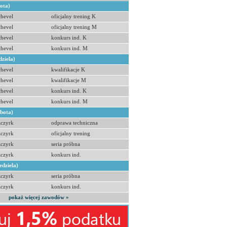
bota)
hevel
oficjalny trening K
hevel
oficjalny trening M
hevel
konkurs ind. K
hevel
konkurs ind. M
dziela)
hevel
kwalifikacje K
hevel
kwalifikacje M
hevel
konkurs ind. K
hevel
konkurs ind. M
obota)
zczyrk
odprawa techniczna
zczyrk
oficjalny trening
zczyrk
seria próbna
zczyrk
konkurs ind.
edziela)
zczyrk
seria próbna
zczyrk
konkurs ind.
pokaż więcej zawodów »