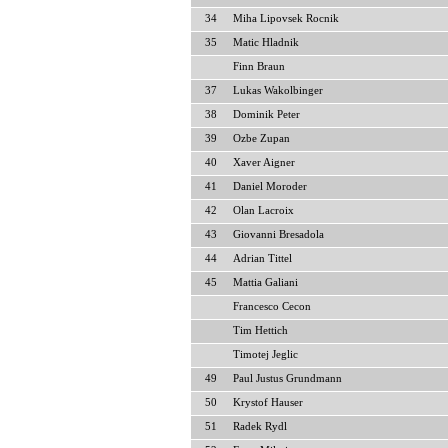
34
Miha Lipovsek Rocnik
35
Matic Hladnik
Finn Braun
37
Lukas Wakolbinger
38
Dominik Peter
39
Ozbe Zupan
40
Xaver Aigner
41
Daniel Moroder
42
Olan Lacroix
43
Giovanni Bresadola
44
Adrian Tittel
45
Mattia Galiani
Francesco Cecon
Tim Hettich
Timotej Jeglic
49
Paul Justus Grundmann
50
Krystof Hauser
51
Radek Rydl