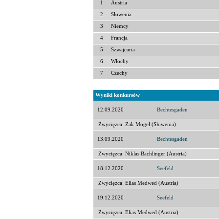
1
Austria
2
Słowenia
3
Niemcy
4
Francja
5
Szwajcaria
6
Włochy
7
Czechy
Wyniki konkursów
12.09.2020
Bechtesgaden
Zwycięzca: Zak Mogel (Słowenia)
13.09.2020
Bechtesgaden
Zwycięzca: Niklas Bachlinger (Austria)
18.12.2020
Seefeld
Zwycięzca: Elias Medwed (Austria)
19.12.2020
Seefeld
Zwycięzca: Elias Medwed (Austria)