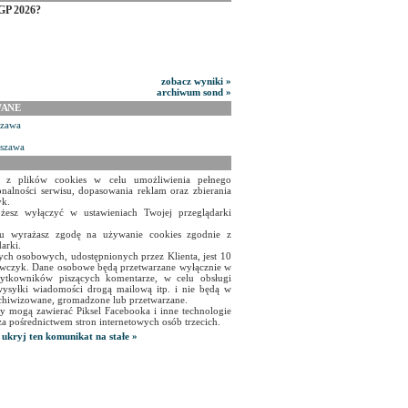
GP 2026?
zobacz wyniki »
archiwum sond »
WANE
szawa
rszawa
a z plików cookies w celu umożliwienia pełnego
onalności serwisu, dopasowania reklam oraz zbierania
yk.
żesz wyłączyć w ustawieniach Twojej przeglądarki
isu wyrażasz zgodę na używanie cookies zgodnie z
arki.
ch osobowych, udostępnionych przez Klienta, jest 10
czyk. Dane osobowe będą przetwarzane wyłącznie w
użytkowników piszących komentarze, w celu obsługi
ysyłki wiadomości drogą mailową itp. i nie będą w
chiwizowane, gromadzone lub przetwarzane.
y mogą zawierać Piksel Facebooka i inne technologie
za pośrednictwem stron internetowych osób trzecich.
ukryj ten komunikat na stałe »