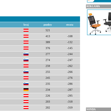
REKLAMA
kraj
punkty
strata
521
413
-108
389
-132
376
-145
277
-244
274
-247
259
-262
255
-266
245
-276
235
-286
234
-287
226
-295
203
-318
202
-319
SONDA