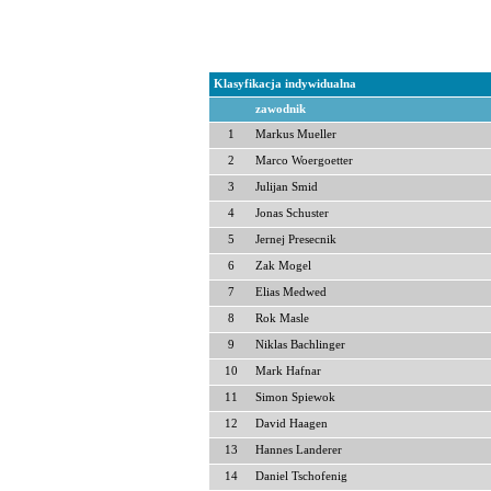
Klasyfikacja indywidualna
zawodnik
1
Markus Mueller
2
Marco Woergoetter
3
Julijan Smid
4
Jonas Schuster
5
Jernej Presecnik
6
Zak Mogel
7
Elias Medwed
8
Rok Masle
9
Niklas Bachlinger
10
Mark Hafnar
11
Simon Spiewok
12
David Haagen
13
Hannes Landerer
14
Daniel Tschofenig