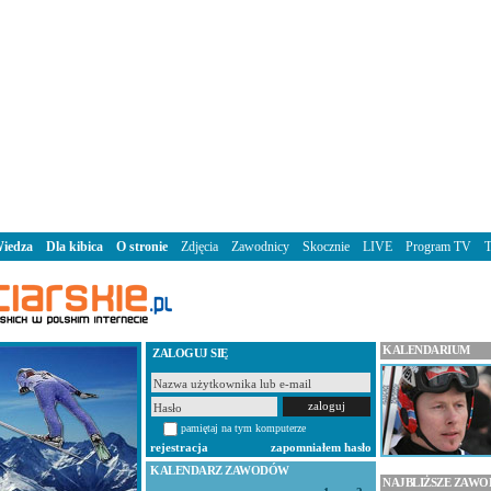
iedza
Dla kibica
O stronie
Zdjęcia
Zawodnicy
Skocznie
LIVE
Program TV
KALENDARIUM
ZALOGUJ SIĘ
pamiętaj na tym komputerze
rejestracja
zapomniałem hasło
KALENDARZ ZAWODÓW
NAJBLIŻSZE ZAW