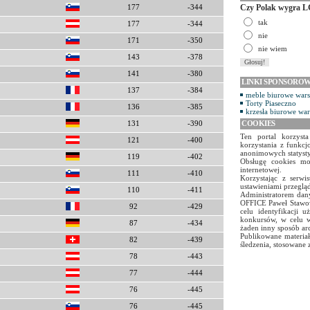
Czy Polak wygra L
177
-344
tak
177
-344
nie
171
-350
nie wiem
143
-378
141
-380
LINKI SPONSORO
137
-384
meble biurowe war
Torty Piaseczno
136
-385
krzesła biurowe wa
COOKIES
131
-390
Ten portal korzyst
121
-400
korzystania z funkcj
anonimowych statyst
119
-402
Obsługę cookies mo
internetowej.
111
-410
Korzystając z serw
ustawieniami przegląd
110
-411
Administratorem dany
OFFICE Paweł Stawow
92
-429
celu identyfikacji 
konkursów, w celu w
87
-434
żaden inny sposób ar
Publikowane materiał
82
-439
śledzenia, stosowane 
78
-443
77
-444
76
-445
76
-445