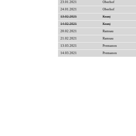
23.01.2021
Oberhof
24.01.2021
Oberhof
13.02.2021
Kranj
14.02.2021
Kranj
20.02.2021
Ramsau
21.02.2021
Ramsau
13.03.2021
Premanon
14.03.2021
Premanon