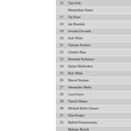
15
Tjas Grilc
Maximilian Ortner
17
Taj Ekart
18
Jan Bombek
19
Gorazd Zavrsnik
20
Jack White
21
Valentin Foubert
22
Claudio Haas
23
Dominik Kulmitzer
24
Quirin Modricken
25
Rok Oblak
26
Marcel Strzinar
27
Alessandro Batby
28
Luca Geyer
29
Yanick Wasser
30
Michael Hofer-Zauner
31
Elias Kogler
32
Raffael Zimmermann
Maksim Bartolj