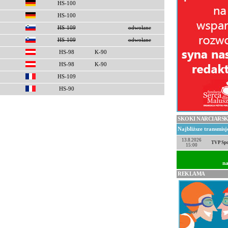
HS-100
HS-100
HS-109
odwołane
HS-109
odwołane
HS-98
K-90
HS-98
K-90
HS-109
HS-90
SKOKI NARCIARSK
Najbliższe transmis
13.8.2026
TVP Spo
15:00
na
REKLAMA