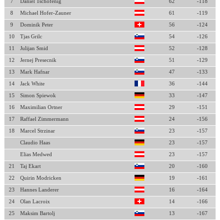
7
Daniel Tschofenig
62
-118
8
Michael Hofer-Zauner
61
-119
9
Dominik Peter
56
-124
10
Tjas Grilc
54
-126
11
Julijan Smid
52
-128
12
Jernej Presecnik
51
-129
13
Mark Hafnar
47
-133
14
Jack White
36
-144
15
Simon Spiewok
33
-147
16
Maximilian Ortner
29
-151
17
Raffael Zimmermann
24
-156
18
Marcel Strzinar
23
-157
Claudio Haas
23
-157
Elias Medwed
23
-157
21
Taj Ekart
20
-160
22
Quirin Modricken
19
-161
23
Hannes Landerer
16
-164
24
Olan Lacroix
14
-166
25
Maksim Bartolj
13
-167