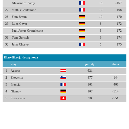
Alessandro Batby
13
-167
27
Mathis Contamine
12
-168
28
Finn Braun
10
-170
29
Luca Geyer
8
-172
Paul Justus Grundmann
8
-172
31
Tom Gerisch
6
-174
32
Jules Chervet
5
-175
Klasyfikacja drużynowa
kraj
punkty
strata
1
Austria
621
2
Słowenia
477
-144
3
Francja
161
-460
4
Niemcy
107
-514
5
Szwajcaria
70
-551