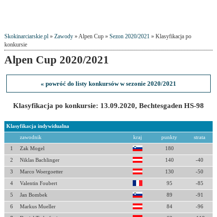
Skokinarciarskie.pl
»
Zawody
» Alpen Cup »
Sezon 2020/2021
» Klasyfikacja po
konkursie
Alpen Cup 2020/2021
« powróć do listy konkursów w sezonie 2020/2021
Klasyfikacja po konkursie: 13.09.2020, Bechtesgaden HS-98
Klasyfikacja indywidualna
zawodnik
kraj
punkty
strata
1
Zak Mogel
180
2
Niklas Bachlinger
140
-40
3
Marco Woergoetter
130
-50
4
Valentin Foubert
95
-85
5
Jan Bombek
89
-91
6
Markus Mueller
84
-96