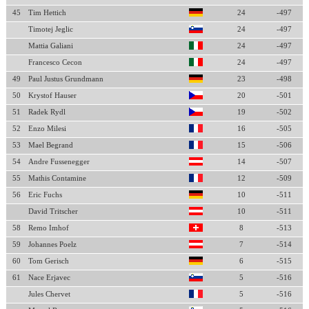
45
Tim Hettich
24
-497
Timotej Jeglic
24
-497
Mattia Galiani
24
-497
Francesco Cecon
24
-497
49
Paul Justus Grundmann
23
-498
50
Krystof Hauser
20
-501
51
Radek Rydl
19
-502
52
Enzo Milesi
16
-505
53
Mael Begrand
15
-506
54
Andre Fussenegger
14
-507
55
Mathis Contamine
12
-509
56
Eric Fuchs
10
-511
David Tritscher
10
-511
58
Remo Imhof
8
-513
59
Johannes Poelz
7
-514
60
Tom Gerisch
6
-515
61
Nace Erjavec
5
-516
Jules Chervet
5
-516