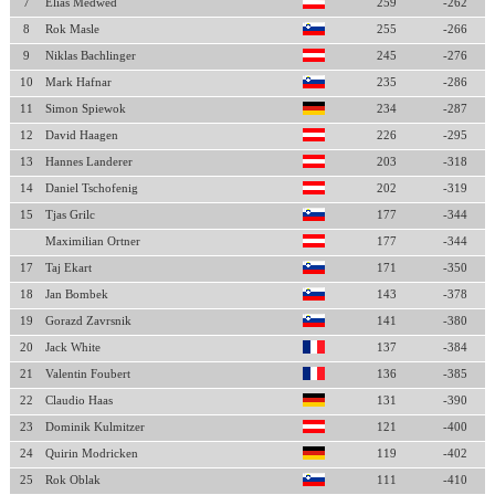
7
Elias Medwed
259
-262
8
Rok Masle
255
-266
9
Niklas Bachlinger
245
-276
10
Mark Hafnar
235
-286
11
Simon Spiewok
234
-287
12
David Haagen
226
-295
13
Hannes Landerer
203
-318
14
Daniel Tschofenig
202
-319
15
Tjas Grilc
177
-344
Maximilian Ortner
177
-344
17
Taj Ekart
171
-350
18
Jan Bombek
143
-378
19
Gorazd Zavrsnik
141
-380
20
Jack White
137
-384
21
Valentin Foubert
136
-385
22
Claudio Haas
131
-390
23
Dominik Kulmitzer
121
-400
24
Quirin Modricken
119
-402
25
Rok Oblak
111
-410