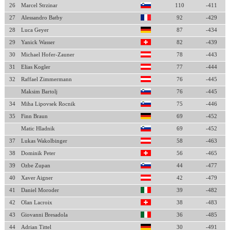
26
Marcel Strzinar
110
-411
27
Alessandro Batby
92
-429
28
Luca Geyer
87
-434
29
Yanick Wasser
82
-439
30
Michael Hofer-Zauner
78
-443
31
Elias Kogler
77
-444
32
Raffael Zimmermann
76
-445
Maksim Bartolj
76
-445
34
Miha Lipovsek Rocnik
75
-446
35
Finn Braun
69
-452
Matic Hladnik
69
-452
37
Lukas Wakolbinger
58
-463
38
Dominik Peter
56
-465
39
Ozbe Zupan
44
-477
40
Xaver Aigner
42
-479
41
Daniel Moroder
39
-482
42
Olan Lacroix
38
-483
43
Giovanni Bresadola
36
-485
44
Adrian Tittel
30
-491