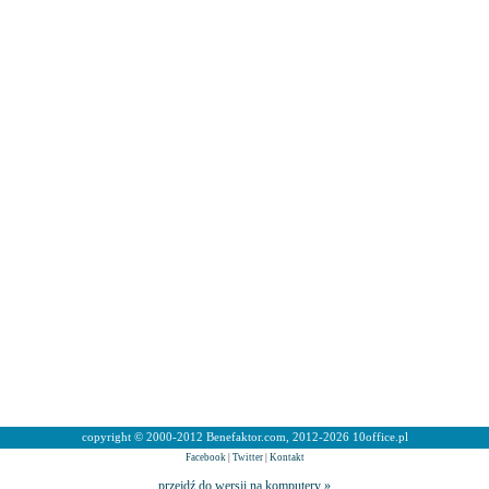
copyright © 2000-2012 Benefaktor.com, 2012-2026 10office.pl
Facebook
|
Twitter
|
Kontakt
przejdź do wersji na komputery »