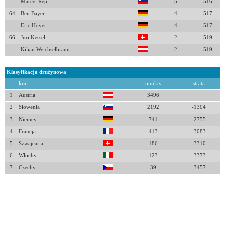
Marcel Rep
5
-516
64
Ben Bayer
4
-517
Eric Hoyer
4
-517
66
Juri Kesseli
2
-519
Kilian Weichselbraun
2
-519
Klasyfikacja drużynowa
kraj
punkty
strata
1
Austria
3496
2
Słowenia
2192
-1304
3
Niemcy
741
-2755
4
Francja
413
-3083
5
Szwajcaria
186
-3310
6
Włochy
123
-3373
7
Czechy
39
-3457