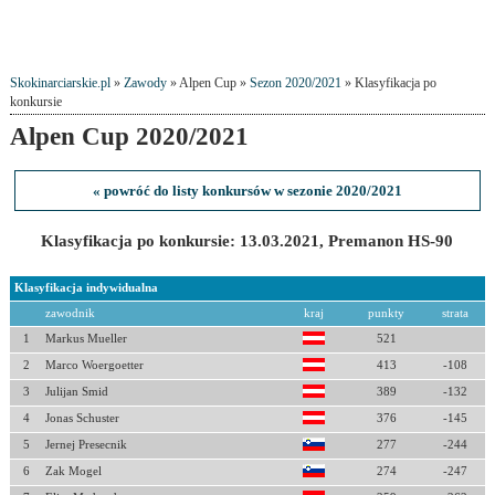
Skokinarciarskie.pl
»
Zawody
» Alpen Cup »
Sezon 2020/2021
» Klasyfikacja po
konkursie
Alpen Cup 2020/2021
« powróć do listy konkursów w sezonie 2020/2021
Klasyfikacja po konkursie: 13.03.2021, Premanon HS-90
Klasyfikacja indywidualna
zawodnik
kraj
punkty
strata
1
Markus Mueller
521
2
Marco Woergoetter
413
-108
3
Julijan Smid
389
-132
4
Jonas Schuster
376
-145
5
Jernej Presecnik
277
-244
6
Zak Mogel
274
-247