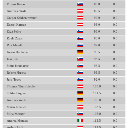
Primoz Kozar
88.0
0.0
Andreas Strolz
89.5
0.0
Gregor Schlierenzauer
92.0
0.0
Daniel Katzian
93.0
0.0
Ziga Pelko
93.0
0.0
Rozle Zagar
98.0
0.0
Rok Mandl
92.0
0.0
Kevin Horlacher
96.5
0.0
Jaka Rus
93.5
0.0
Matic Kramarsic
96.5
0.0
Robert Hrgota
96.5
0.0
Jurij Tepes
92.0
0.0
Thomas Thurnbichler
100.0
0.0
Tobias Bogner
101.5
0.0
Andreas Wank
106.0
0.0
Mario Innauer
108.5
0.0
Mitja Meznar
105.0
0.0
Andrea Morassi
112.5
0.0
Arthur Pauli
114.5
0.0