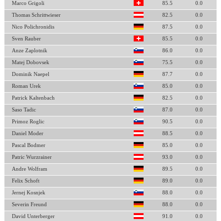
Marco Grigoli
85.5
0.0
Thomas Schrittwieser
82.5
0.0
Nico Polichronidis
87.5
0.0
Sven Rauber
85.5
0.0
Anze Zaplotnik
86.0
0.0
Matej Dobovsek
75.5
0.0
Dominik Naepel
87.7
0.0
Roman Urek
85.0
0.0
Patrick Kaltenbach
82.5
0.0
Saso Tadic
87.0
0.0
Primoz Roglic
90.5
0.0
Daniel Moder
88.5
0.0
Pascal Bodmer
85.0
0.0
Patric Wurzrainer
93.0
0.0
Andre Wolfram
89.5
0.0
Felix Schoft
89.0
0.0
Jernej Kosnjek
88.0
0.0
Severin Freund
88.0
0.0
David Unterberger
91.0
0.0