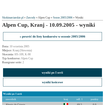
Skokinarciarskie.pl
»
Zawody
» Alpen Cup »
Sezon 2005/2006
» Wyniki
Alpen Cup, Kranj - 10.09.2005 - wyniki
« powróć do listy konkursów w sezonie 2005/2006
Data:
10 września 2005
Miejsce:
Kranj (Słowenia)
Skocznia:
HS-109, K-90
Typ konkursu:
Alpen Cup
Rozegrane serie:
2
wyniki po I serii
wyniki końcowe
Wyniki po I serii
zawodnik
kraj
odl. 1
punkty
Alessio de Crignis
69.5
0.0