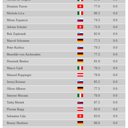
Dominic Furrer
77.0
0.0
Michele Liva
80.5
0.0
Miran Zupancic
74.5
0.0
Adrian Schuler
72.0
0.0
Rok Zaplotnik
82.0
0.0
Marcel Schramm
77.5
0.0
Peter Kurbus
79.5
0.0
Benedikt von Ascheraden
77.5
0.0
Dominik Benker
81.0
0.0
Marco Carli
76.5
0.0
Manuel Poppinger
79.0
0.0
Jernej Kriznar
85.5
0.0
Oliver Alberer
77.5
0.0
Simone Morassi
76.0
0.0
Tadej Mestek
87.5
0.0
Florian Kepp
83.0
0.0
Sebastien Cala
83.0
0.0
Ronny Huebner
80.0
0.0