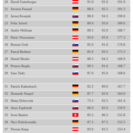
20
David Unterberger
91.0
92.0
191.9
21
Severin Freund
88.0
95.5
191.3
22
Jernej Kosnjek
88.0
94.5
190.0
23
Felix Schoft
89.0
93.0
189.6
24
Andre Wolfram
89.5
92.0
188.7
25
Patric Wurzrainer
93.0
83.0
177.3
26
Roman Urek
85.0
91.0
176.8
27
Pascal Bodmer
85.0
93.5
175.3
28
Daniel Moder
88.5
84.5
168.9
29
Primoz Roglic
90.5
81.0
168.7
30
Saso Tadic
87.0
85.0
168.6
31
Patrick Kaltenbach
82.5
89.0
167.7
32
Dominik Naepel
87.7
83.0
164.9
33
Matej Dobovsek
75.5
92.5
161.4
34
Anze Zaplotnik
86.0
82.0
159.9
35
Sven Rauber
85.5
80.5
155.8
36
Nico Polichronidis
87.5
87.5
153.5
37
Florian Kepp
83.0
82.5
153.4