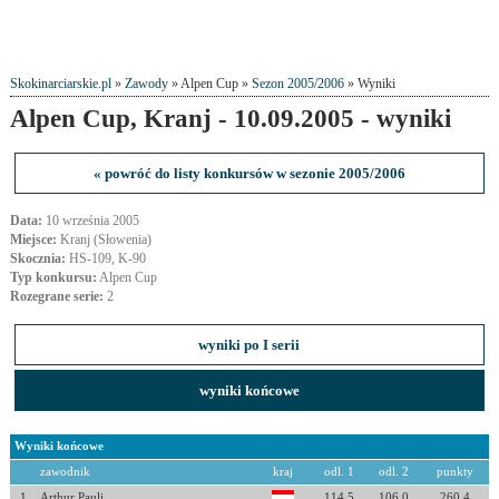
Skokinarciarskie.pl
»
Zawody
» Alpen Cup »
Sezon 2005/2006
» Wyniki
Alpen Cup, Kranj - 10.09.2005 - wyniki
« powróć do listy konkursów w sezonie 2005/2006
Data:
10 września 2005
Miejsce:
Kranj (Słowenia)
Skocznia:
HS-109, K-90
Typ konkursu:
Alpen Cup
Rozegrane serie:
2
wyniki po I serii
wyniki końcowe
Wyniki końcowe
zawodnik
kraj
odl. 1
odl. 2
punkty
1
Arthur Pauli
114.5
106.0
260.4