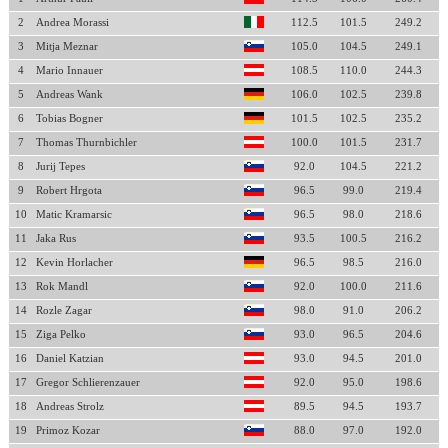
2
Andrea Morassi
112.5
101.5
249.2
3
Mitja Meznar
105.0
104.5
249.1
4
Mario Innauer
108.5
110.0
244.3
5
Andreas Wank
106.0
102.5
239.8
6
Tobias Bogner
101.5
102.5
235.2
7
Thomas Thurnbichler
100.0
101.5
231.7
8
Jurij Tepes
92.0
104.5
221.2
9
Robert Hrgota
96.5
99.0
219.4
10
Matic Kramarsic
96.5
98.0
218.6
11
Jaka Rus
93.5
100.5
216.2
12
Kevin Horlacher
96.5
98.5
216.0
13
Rok Mandl
92.0
100.0
211.6
14
Rozle Zagar
98.0
91.0
206.2
15
Ziga Pelko
93.0
96.5
204.6
16
Daniel Katzian
93.0
94.5
201.0
17
Gregor Schlierenzauer
92.0
95.0
198.6
18
Andreas Strolz
89.5
94.5
193.7
19
Primoz Kozar
88.0
97.0
192.0