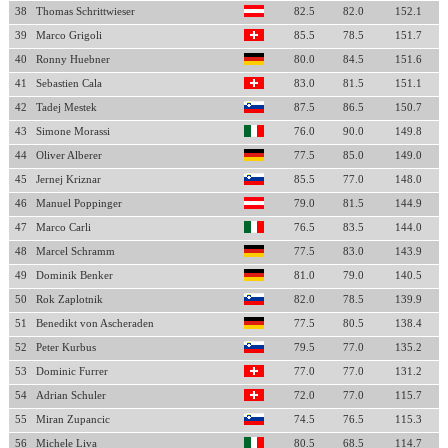
38
Thomas Schrittwieser
82.5
82.0
152.1
39
Marco Grigoli
85.5
78.5
151.7
40
Ronny Huebner
80.0
84.5
151.6
41
Sebastien Cala
83.0
81.5
151.1
42
Tadej Mestek
87.5
86.5
150.7
43
Simone Morassi
76.0
90.0
149.8
44
Oliver Alberer
77.5
85.0
149.0
45
Jernej Kriznar
85.5
77.0
148.0
46
Manuel Poppinger
79.0
81.5
144.9
47
Marco Carli
76.5
83.5
144.0
48
Marcel Schramm
77.5
83.0
143.9
49
Dominik Benker
81.0
79.0
140.5
50
Rok Zaplotnik
82.0
78.5
139.9
51
Benedikt von Ascheraden
77.5
80.5
138.4
52
Peter Kurbus
79.5
77.0
135.2
53
Dominic Furrer
77.0
77.0
131.2
54
Adrian Schuler
72.0
77.0
115.7
55
Miran Zupancic
74.5
76.5
115.3
56
Michele Liva
80.5
68.5
114.7