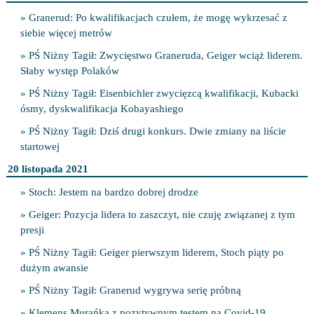
» Granerud: Po kwalifikacjach czułem, że mogę wykrzesać z
siebie więcej metrów
» PŚ Niżny Tagił: Zwycięstwo Graneruda, Geiger wciąż liderem.
Słaby występ Polaków
» PŚ Niżny Tagił: Eisenbichler zwycięzcą kwalifikacji, Kubacki
ósmy, dyskwalifikacja Kobayashiego
» PŚ Niżny Tagił: Dziś drugi konkurs. Dwie zmiany na liście
startowej
20 listopada 2021
» Stoch: Jestem na bardzo dobrej drodze
» Geiger: Pozycja lidera to zaszczyt, nie czuję związanej z tym
presji
» PŚ Niżny Tagił: Geiger pierwszym liderem, Stoch piąty po
dużym awansie
» PŚ Niżny Tagił: Granerud wygrywa serię próbną
» Klemens Murańka z pozytywnym testem na Covid-19