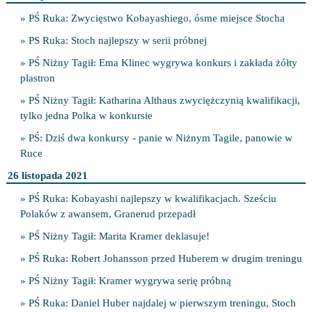
» PŚ Ruka: Zwycięstwo Kobayashiego, ósme miejsce Stocha
» PS Ruka: Stoch najlepszy w serii próbnej
» PŚ Niżny Tagił: Ema Klinec wygrywa konkurs i zakłada żółty
plastron
» PŚ Niżny Tagił: Katharina Althaus zwyciężczynią kwalifikacji,
tylko jedna Polka w konkursie
» PŚ: Dziś dwa konkursy - panie w Niżnym Tagile, panowie w
Ruce
26 listopada 2021
» PŚ Ruka: Kobayashi najlepszy w kwalifikacjach. Sześciu
Polaków z awansem, Granerud przepadł
» PŚ Niżny Tagił: Marita Kramer deklasuje!
» PŚ Ruka: Robert Johansson przed Huberem w drugim treningu
» PŚ Niżny Tagił: Kramer wygrywa serię próbną
» PŚ Ruka: Daniel Huber najdalej w pierwszym treningu, Stoch