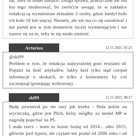
się, żeby to miało miejsce. Druga sprawa, praktycznie nie ma
kto tego moderować, bo zwróćcie uwagę, że w zakładce
redakcja są wymienione aktualnie 3 osoby, gdzie kiedyś było
ich koło 10 lub więcej. Niestety, ale nie ma co się oszukiwać i
ten portal jest w tym momencie raczej wymierającym i nie
zanosi się na to, żeby to się miało zmienić.
Arturion
12.11.2021, 01:21
@ski99
Problem w tym, że redakcja najwyraźniej goni resztami sił.
Popatrz na ilość artykułów. Jakby ktoś tylko stąd czerpał
informacje o skokach, to tylko z komentarzy by coś
zaczerpnął (pomijając trollownię).
ski99
12.11.2021, 00:17
Będę powtarzał po sto razy jak trzeba - Hula jedzie na
wycieczkę, gdzie jest Pilch, który mógłby za medal MP w
nagrodę pojechać na PŚ.
I mała rzecz - mam tu konto bodaj od 2014... albo 2015,
głównie pod typera, ale czytam ten portal od 2006 roku i od