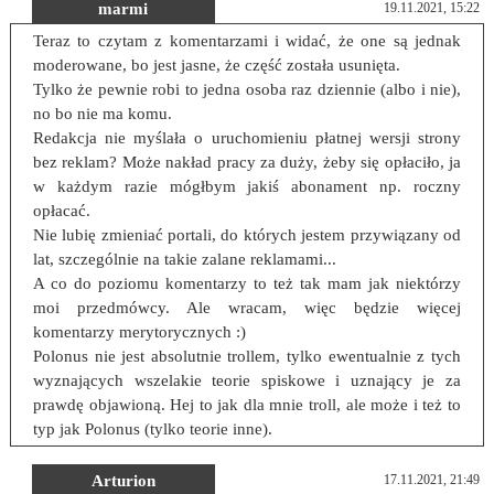
marmi
19.11.2021, 15:22
Teraz to czytam z komentarzami i widać, że one są jednak
moderowane, bo jest jasne, że część została usunięta.
Tylko że pewnie robi to jedna osoba raz dziennie (albo i nie),
no bo nie ma komu.
Redakcja nie myślała o uruchomieniu płatnej wersji strony
bez reklam? Może nakład pracy za duży, żeby się opłaciło, ja
w każdym razie mógłbym jakiś abonament np. roczny
opłacać.
Nie lubię zmieniać portali, do których jestem przywiązany od
lat, szczególnie na takie zalane reklamami...
A co do poziomu komentarzy to też tak mam jak niektórzy
moi przedmówcy. Ale wracam, więc będzie więcej
komentarzy merytorycznych :)
Polonus nie jest absolutnie trollem, tylko ewentualnie z tych
wyznających wszelakie teorie spiskowe i uznający je za
prawdę objawioną. Hej to jak dla mnie troll, ale może i też to
typ jak Polonus (tylko teorie inne).
Arturion
17.11.2021, 21:49