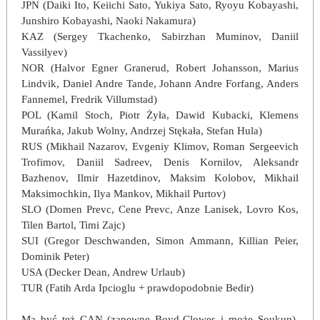
JPN (Daiki Ito, Keiichi Sato, Yukiya Sato, Ryoyu Kobayashi,
Junshiro Kobayashi, Naoki Nakamura)
KAZ (Sergey Tkachenko, Sabirzhan Muminov, Daniil
Vassilyev)
NOR (Halvor Egner Granerud, Robert Johansson, Marius
Lindvik, Daniel Andre Tande, Johann Andre Forfang, Anders
Fannemel, Fredrik Villumstad)
POL (Kamil Stoch, Piotr Żyła, Dawid Kubacki, Klemens
Murańka, Jakub Wolny, Andrzej Stękała, Stefan Hula)
RUS (Mikhail Nazarov, Evgeniy Klimov, Roman Sergeevich
Trofimov, Daniil Sadreev, Denis Kornilov, Aleksandr
Bazhenov, Ilmir Hazetdinov, Maksim Kolobov, Mikhail
Maksimochkin, Ilya Mankov, Mikhail Purtov)
SLO (Domen Prevc, Cene Prevc, Anze Lanisek, Lovro Kos,
Tilen Bartol, Timi Zajc)
SUI (Gregor Deschwanden, Simon Ammann, Killian Peier,
Dominik Peter)
USA (Decker Dean, Andrew Urlaub)
TUR (Fatih Arda Ipcioglu + prawdopodobnie Bedir)
Ma być też CAN (zapewne Boyd-Clowes i może Soukup),