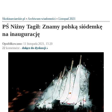
Skokinarciarskie.pl
»
Archiwum wiadomości
»
Listopad 2021
PŚ Niżny Tagił: Znamy polską siódemkę
na inaugurację
Opublikowano:
11 listopada 2021, 15:20
22
komentarze
-
dołącz do dyskusji »