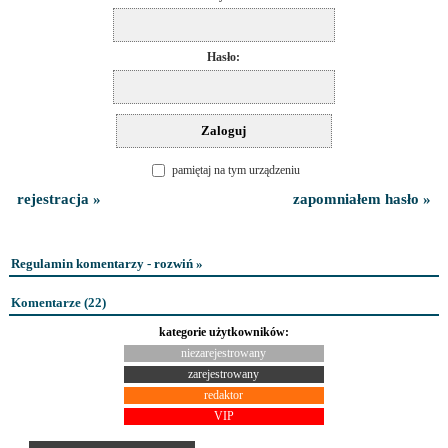
Hasło:
pamiętaj na tym urządzeniu
rejestracja »
zapomniałem hasło »
Regulamin komentarzy - rozwiń »
Komentarze (
22
)
kategorie użytkowników:
niezarejestrowany
zarejestrowany
redaktor
VIP