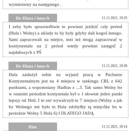
wymieniony na następnego .
Do Hima i innych
11.11.2021, 19:35
I zeby było sprawiedliwie to powinni jeżdzić caly period
(Hula i Wolny) a uklady to by były gdyby dali kogoś innego.
Sami zapracowali na miejce, inni też mogą zapracować w
kontynentalu na 2 period wtedy powinni zastąpić 2
najsłabszych z PŚ
Do Hima i innych
11.11.2021, 19:30
Hula zasłużył sobie na wyjazd pracą w Pucharze
Kontynentalnym jest na 4 miejscu w rankingu CRL z 642
punktami, a wspomniany Hadbas z ...3. Tak samo Wolny bo
w ostanim periodzie kontynetala był o 1 słownie jeden punkt
lepszy od Huli. I to oni wywalczyli to 7 miejsce (Wolny a jak
by Wolnego nie było to Hula zdobyłby tą miejcóke bo w
periodzie Wolny 5 Hula 6) I DLATEGO JADĄ
Him
11.11.2021, 19:14