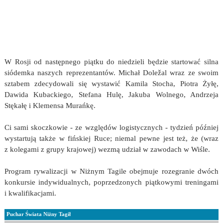
W Rosji od następnego piątku do niedzieli będzie startować silna
siódemka naszych reprezentantów. Michał Doležal wraz ze swoim
sztabem zdecydowali się wystawić Kamila Stocha, Piotra Żyłę,
Dawida Kubackiego, Stefana Hulę, Jakuba Wolnego, Andrzeja
Stękałę i Klemensa Murańkę.
Ci sami skoczkowie - ze względów logistycznych - tydzień później
wystartują także w fińskiej Ruce; niemal pewne jest też, że (wraz
z kolegami z grupy krajowej) wezmą udział w zawodach w Wiśle.
Program rywalizacji w Niżnym Tagile obejmuje rozegranie dwóch
konkursie indywidualnych, poprzedzonych piątkowymi treningami
i kwalifikacjami.
Puchar Świata Niżny Tagił