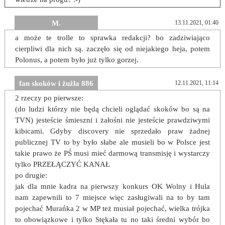
M.
13.11.2021, 01:40
a może te trolle to sprawka redakcji? bo zadziwiająco
cierpliwi dla nich są. zaczęło się od niejakiego heja, potem
Polonus, a potem było już tylko gorzej.
fan skoków i żużla 886
12.11.2021, 11:14
2 rzeczy po pierwsze:
(do ludzi którzy nie będą chcieli oglądać skoków bo są na
TVN) jesteście śmieszni i żałośni nie jesteście prawdziwymi
kibicami. Gdyby discovery nie sprzedało praw żadnej
publicznej TV to by było słabe ale musieli bo w Polsce jest
takie prawo że PŚ musi mieć darmową transmisję i wystarczy
tylko PRZEŁĄCZYĆ KANAŁ
po drugie:
jak dla mnie kadra na pierwszy konkurs OK Wolny i Hula
nam zapewnili to 7 miejsce więc zasługiwali na to by tam
pojechać Murańka 2 w MP też musiał pojechać, wielka trójka
to obowiązkowe i tylko Stękała tu no taki średni wybór bo