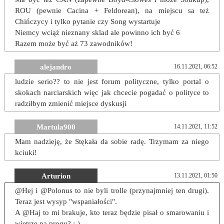
ROU (pewnie Cacina + Feldorean), na miejscu sa też
Chińczycy i tylko pytanie czy Song wystartuje
Niemcy wciąż nieznany sklad ale powinno ich być 6
Razem może być aż 73 zawodników!
alejandro
16.11.2021, 06:52
ludzie serio?? to nie jest forum polityczne, tylko portal o
skokach narciarskich więc jak chcecie pogadać o polityce to
radziłbym zmienić miejsce dyskusji
Martula900
14.11.2021, 11:52
Mam nadzieję, że Stękała da sobie radę. Trzymam za niego
kciuki!
Arturion
13.11.2021, 01:50
@Hej i @Polonus to nie byli trolle (przynajmniej ten drugi).
Teraz jest wysyp "wspaniałości".
A @Haj to mi brakuje, kto teraz będzie pisał o smarowaniu i
wietrze na progu? :-)