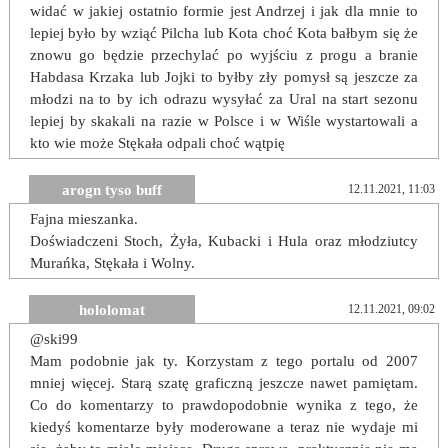
widać w jakiej ostatnio formie jest Andrzej i jak dla mnie to
lepiej było by wziąć Pilcha lub Kota choć Kota bałbym się że
znowu go będzie przechylać po wyjściu z progu a branie
Habdasa Krzaka lub Jojki to byłby zły pomysł są jeszcze za
młodzi na to by ich odrazu wysyłać za Ural na start sezonu
lepiej by skakali na razie w Polsce i w Wiśle wystartowali a
kto wie może Stękała odpali choć wątpię
arogn tyso buff
12.11.2021, 11:03
Fajna mieszanka.
Doświadczeni Stoch, Żyła, Kubacki i Hula oraz młodziutcy
Murańka, Stękała i Wolny.
hololomat
12.11.2021, 09:02
@ski99
Mam podobnie jak ty. Korzystam z tego portalu od 2007
mniej więcej. Starą szatę graficzną jeszcze nawet pamiętam.
Co do komentarzy to prawdopodobnie wynika z tego, że
kiedyś komentarze były moderowane a teraz nie wydaje mi