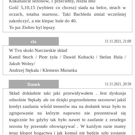
Kilkanascie sezonow, 1 przecietny, reszta dno
Gość 5,10,15 (wybierz co chcesz) siada na belce, strach w
oczach, totalna marnosc. Taki Bachleda umial wcześniej
zakończyć, a nie klepac bule do 40.
To juz Ziobro byl lepszy
ela
11.11.2021, 21:09
W Tvn skoki Narciarskie skład
Kamil Stoch / Piotr żyła / Dawid Kubacki / Stefan Hula /
Jakub Wolny/
Andrzej Stękała / Klemens Muranka
Danek
11.11.2021, 20:59
Skład dokładnie taki jaki przewidywałem . Jest dyskusja
odnośnie Stękały ale on dzięki poprzedniemu sezonowi jakiś
kredyt zaufania wśród trenerów ma na dodatek teraz było to
zgrupowanie na którym napewno nie prezentował się
tragicznie bo gdyby tak było nawet to zaufanie z zeszłego
sezonu by przestało obowiązywać . W każdym razie mamy
teraz kłopot bogactwa i jak komuś nie będzie szło zostanie