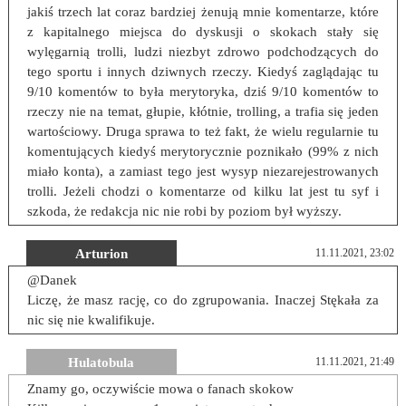
jakiś trzech lat coraz bardziej żenują mnie komentarze, które
z kapitalnego miejsca do dyskusji o skokach stały się
wylęgarnią trolli, ludzi niezbyt zdrowo podchodzących do
tego sportu i innych dziwnych rzeczy. Kiedyś zaglądając tu
9/10 komentów to była merytoryka, dziś 9/10 komentów to
rzeczy nie na temat, głupie, kłótnie, trolling, a trafia się jeden
wartościowy. Druga sprawa to też fakt, że wielu regularnie tu
komentujących kiedyś merytorycznie poznikało (99% z nich
miało konta), a zamiast tego jest wysyp niezarejestrowanych
trolli. Jeżeli chodzi o komentarze od kilku lat jest tu syf i
szkoda, że redakcja nic nie robi by poziom był wyższy.
Arturion
11.11.2021, 23:02
@Danek
Liczę, że masz rację, co do zgrupowania. Inaczej Stękała za
nic się nie kwalifikuje.
Hulatobula
11.11.2021, 21:49
Znamy go, oczywiście mowa o fanach skokow