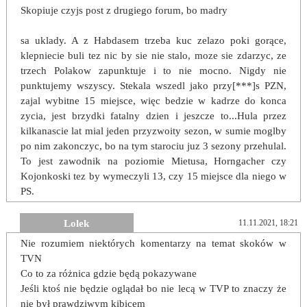
Skopiuje czyjs post z drugiego forum, bo madry
sa uklady. A z Habdasem trzeba kuc zelazo poki gorące,
klepniecie buli tez nic by sie nie stalo, moze sie zdarzyc, ze
trzech Polakow zapunktuje i to nie mocno. Nigdy nie
punktujemy wszyscy. Stekala wszedl jako przy[***]s PZN,
zajal wybitne 15 miejsce, więc bedzie w kadrze do konca
zycia, jest brzydki fatalny dzien i jeszcze to...Hula przez
kilkanascie lat mial jeden przyzwoity sezon, w sumie moglby
po nim zakonczyc, bo na tym starociu juz 3 sezony przehulal.
To jest zawodnik na poziomie Mietusa, Horngacher czy
Kojonkoski tez by wymeczyli 13, czy 15 miejsce dla niego w
PS.
Lolek
11.11.2021, 18:21
Nie rozumiem niektórych komentarzy na temat skoków w
TVN
Co to za różnica gdzie będą pokazywane
Jeśli ktoś nie będzie oglądał bo nie lecą w TVP to znaczy że
nie był prawdziwym kibicem