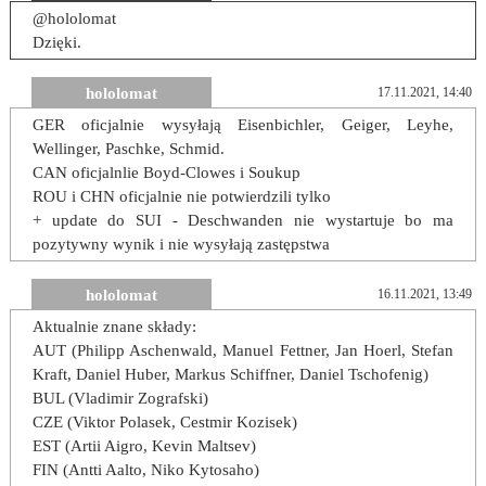
@hololomat
Dzięki.
hololomat
17.11.2021, 14:40
GER oficjalnie wysyłają Eisenbichler, Geiger, Leyhe,
Wellinger, Paschke, Schmid.
CAN oficjalnlie Boyd-Clowes i Soukup
ROU i CHN oficjalnie nie potwierdzili tylko
+ update do SUI - Deschwanden nie wystartuje bo ma
pozytywny wynik i nie wysyłają zastępstwa
hololomat
16.11.2021, 13:49
Aktualnie znane składy:
AUT (Philipp Aschenwald, Manuel Fettner, Jan Hoerl, Stefan
Kraft, Daniel Huber, Markus Schiffner, Daniel Tschofenig)
BUL (Vladimir Zografski)
CZE (Viktor Polasek, Cestmir Kozisek)
EST (Artii Aigro, Kevin Maltsev)
FIN (Antti Aalto, Niko Kytosaho)