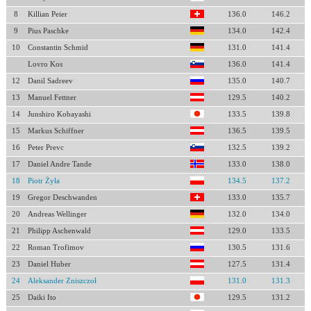
8
Killian Peier
136.0
146.2
9
Pius Paschke
134.0
142.4
10
Constantin Schmid
131.0
141.4
Lovro Kos
136.0
141.4
12
Danil Sadreev
135.0
140.7
13
Manuel Fettner
129.5
140.2
14
Junshiro Kobayashi
133.5
139.8
15
Markus Schiffner
136.5
139.5
16
Peter Prevc
132.5
139.2
17
Daniel Andre Tande
133.0
138.0
18
Piotr Żyła
134.5
137.2
19
Gregor Deschwanden
133.0
135.7
20
Andreas Wellinger
132.0
134.0
21
Philipp Aschenwald
129.0
133.5
22
Roman Trofimov
130.5
131.6
23
Daniel Huber
127.5
131.4
24
Aleksander Zniszczoł
131.0
131.3
25
Daiki Ito
129.5
131.2