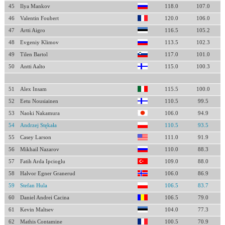
45
Ilya Mankov
118.0
107.0
46
Valentin Foubert
120.0
106.0
47
Artti Aigro
116.5
105.2
48
Evgeniy Klimov
113.5
102.3
49
Tilen Bartol
117.0
101.0
50
Antti Aalto
115.0
100.3
51
Alex Insam
115.5
100.0
52
Eetu Nousiainen
110.5
99.5
53
Naoki Nakamura
106.0
94.9
54
Andrzej Stękała
110.5
93.5
55
Casey Larson
111.0
91.9
56
Mikhail Nazarov
110.0
88.3
57
Fatih Arda Ipcioglu
109.0
88.0
58
Halvor Egner Granerud
106.0
86.9
59
Stefan Hula
106.5
83.7
60
Daniel Andrei Cacina
106.5
79.0
61
Kevin Maltsev
104.0
77.3
62
Mathis Contamine
100.5
70.9