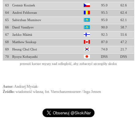
63
Cestmir Kozisek
95.0
62.6
64
Andrei Feldorean
95.5
62.4
65
Sabirzhan Muminov
95.0
62.1
66
Danil Vassilyev
90.0
58.7
67
Jarkko Määttä
92.5
55.6
68
Matthew Soukup
87.0
47.2
69
Heung Chul Choi
74.0
21.7
70
Ryoyu Kobayashi
DNS
DNS
przesuń kursor myszy nad odległość, aby zobaczyć szczegóły skoku
Autor:
Andrzej Mysiak
Źródło:
wiadomość własna, fot. Vierschanzentournee / Ingo Jensen