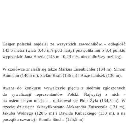
Geiger poleciał najdalej ze wszystkich zawodników - odległość
143,5 metra (wiatr 0,48 m/s pod narty) pozwoliła mu o 3,4 punktu
wyprzedzić Jana Hoerla (143 m - 0,23 m/s, nieco dłuższy rozbieg).
W czołówce znaleźli się także Markus Eisenbichler (134 m), Simon
Ammann (140,5 m), Stefan Kraft (136 m) i Anze Lanisek (130 m).
Awans do konkursu wywalczyło pięciu z siedmiu zgłoszonych
do rywalizacji reprezentantów Polski. Najwyżej z nich -
na osiemnastym miejscu - uplasował się Piotr Żyła (134,5 m). W
trzeciej dziesiątce sklasyfikowano Aleksandra Zniszczoła (131 m),
Jakuba Wolnego (128,5 m) i Dawida Kubackiego (130 m), a na
początku czwartej - Kamila Stocha (125,5 m).