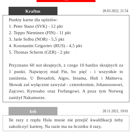
Kraftus
28.03.2022, 21:54
Punkty karne dla sędziów:
1. Peter Stano (SVK) - 12 pkt
2. Teppo Nieminen (FIN) - 11 pkt
3. Jarle Solbu (NOR) - 5,5 pkt
4. Konstantin Grigoriev (RUS) - 4,5 pkt
5. Thomas Scherm (GER) - 2 pkt
Przyznano 60 not skrajnych, z czego 10 bardzo skrajnych za
1 punkt. Najwięcej miał Fin, bo pięć - i wszystkie to
zaniżenia. U Bresadoli, Aigro, Insama, Huli i Maltseva.
Słowak zaś wyłącznie zawyżał - czterokrotnie, Johanssonowi,
Zajcowi, Kytosaho oraz Forfangowi. A poza tym Norweg
zaniżył Nakamurze.
ksh
28.11.2021, 19:01
Ile razy z rzędu Hula musie nie przejść kwalifikacji żeby
zakończyć karierę. Na razie ma na liczniku 4 razy.