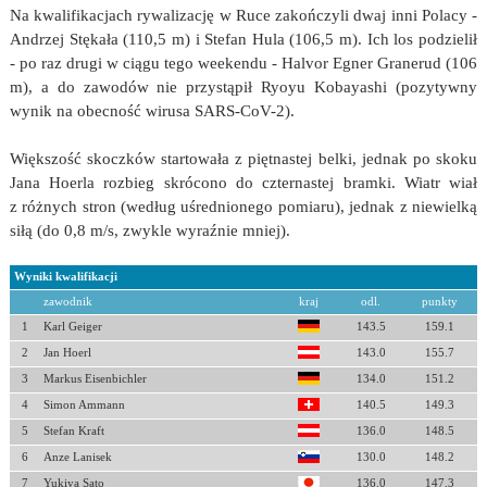
Na kwalifikacjach rywalizację w Ruce zakończyli dwaj inni Polacy -
Andrzej Stękała (110,5 m) i Stefan Hula (106,5 m). Ich los podzielił
- po raz drugi w ciągu tego weekendu - Halvor Egner Granerud (106
m), a do zawodów nie przystąpił Ryoyu Kobayashi (pozytywny
wynik na obecność wirusa SARS-CoV-2).
Większość skoczków startowała z piętnastej belki, jednak po skoku
Jana Hoerla rozbieg skrócono do czternastej bramki. Wiatr wiał
z różnych stron (według uśrednionego pomiaru), jednak z niewielką
siłą (do 0,8 m/s, zwykle wyraźnie mniej).
Wyniki kwalifikacji
zawodnik
kraj
odl.
punkty
1
Karl Geiger
143.5
159.1
2
Jan Hoerl
143.0
155.7
3
Markus Eisenbichler
134.0
151.2
4
Simon Ammann
140.5
149.3
5
Stefan Kraft
136.0
148.5
6
Anze Lanisek
130.0
148.2
7
Yukiya Sato
136.0
147.3