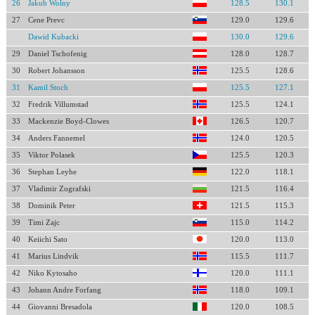
26
Jakub Wolny
128.5
130.1
27
Cene Prevc
129.0
129.6
Dawid Kubacki
130.0
129.6
29
Daniel Tschofenig
128.0
128.7
30
Robert Johansson
125.5
128.6
31
Kamil Stoch
125.5
127.1
32
Fredrik Villumstad
125.5
124.1
33
Mackenzie Boyd-Clowes
126.5
120.7
34
Anders Fannemel
124.0
120.5
35
Viktor Polasek
125.5
120.3
36
Stephan Leyhe
122.0
118.1
37
Vladimir Zografski
121.5
116.4
38
Dominik Peter
121.5
115.3
39
Timi Zajc
115.0
114.2
40
Keiichi Sato
120.0
113.0
41
Marius Lindvik
115.5
111.7
42
Niko Kytosaho
120.0
111.1
43
Johann Andre Forfang
118.0
109.1
44
Giovanni Bresadola
120.0
108.5