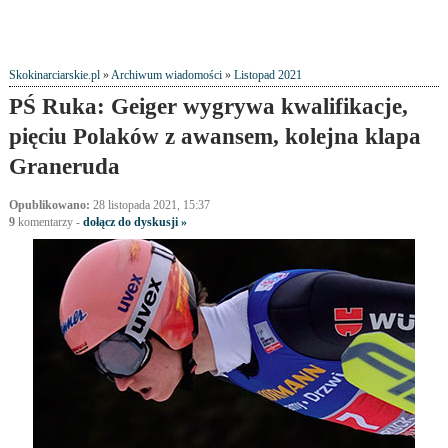
Skokinarciarskie.pl
»
Archiwum wiadomości
»
Listopad 2021
PŚ Ruka: Geiger wygrywa kwalifikacje,
pięciu Polaków z awansem, kolejna klapa
Graneruda
Opublikowano:
28 listopada 2021, 15:37
9
komentarzy
-
dołącz do dyskusji »