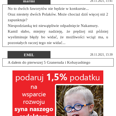
marmi
28.11.2021, 15:41
No to dwóch faworytów nie będzie w konkursie...
Oraz niestety dwóch Polaków. Może chociaż dziś więcej niż 2
zapunktuje?
Niespodzianką też niewątpliwie odpadnięcie Nakamury.
Kamil słabo, miejmy nadzieję, że prędzej niż później
wyeliminuje błędy bo widać, że możliwości wciąż ma, u
pozostałych raczej tego nie widać...
EMIL
28.11.2021, 15:39
A dałem do pierwszej 5 Graneruda i Kobayashiego