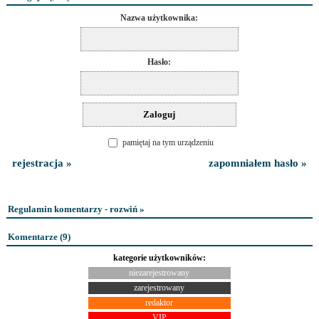
Nazwa użytkownika:
Hasło:
pamiętaj na tym urządzeniu
rejestracja »
zapomniałem hasło »
Regulamin komentarzy - rozwiń »
Komentarze (
9
)
kategorie użytkowników:
niezarejestrowany
zarejestrowany
redaktor
VIP