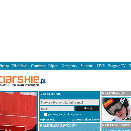
iedza
Dla kibica
O stronie
Zdjęcia
Zawodnicy
Skocznie
LIVE
Program TV
KALENDARIUM
ZALOGUJ SIĘ
pamiętaj na tym komputerze
rejestracja
zapomniałem hasło
NAJBLIŻSZE ZAW
KALENDARZ ZAWODÓW
7 sierpnia 2026 (pią