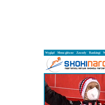
Wygląd
Menu główne
Zawody
Rankingi
W