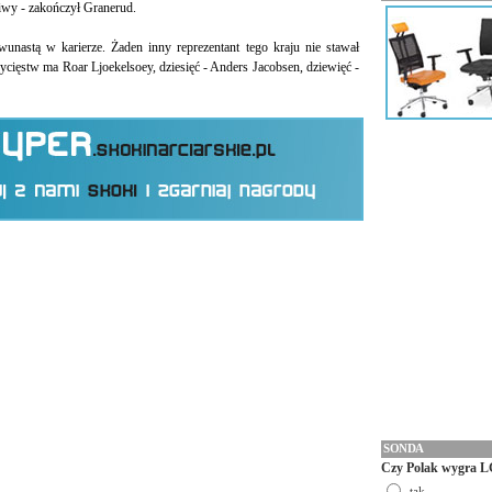
liwy - zakończył Granerud.
unastą w karierze. Żaden inny reprezentant tego kraju nie stawał
ycięstw ma Roar Ljoekelsoey, dziesięć - Anders Jacobsen, dziewięć -
SONDA
Czy Polak wygra L
tak