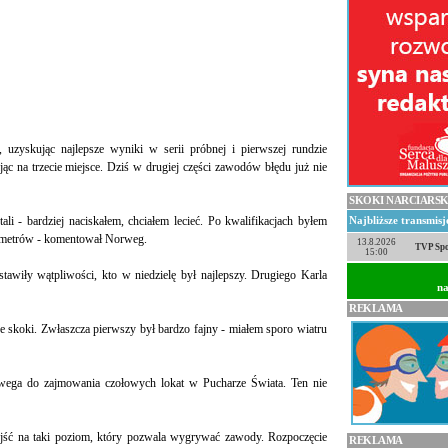
uzyskując najlepsze wyniki w serii próbnej i pierwszej rundzie
ając na trzecie miejsce. Dziś w drugiej części zawodów błędu już nie
SKOKI NARCIARSK
tali - bardziej naciskałem, chciałem lecieć. Po kwalifikacjach byłem
Najbliższe transmis
j metrów - komentował Norweg.
13.8.2026
TVP Spo
15:00
awiły wątpliwości, kto w niedzielę był najlepszy. Drugiego Karla
na
REKLAMA
 skoki. Zwłaszcza pierwszy był bardzo fajny - miałem sporo wiatru
wega do zajmowania czołowych lokat w Pucharze Świata. Ten nie
ejść na taki poziom, który pozwala wygrywać zawody. Rozpoczęcie
REKLAMA