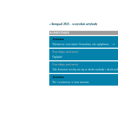
« listopad 2021 - wszystkie artykuły
KOMENTARZE
Arturion
Wystarczy zwycięstw Granulata, nie oglądania... :-)
Fan ekipy pod narty
Oglądać
Fan ekipy pod narty
Tak Arturion trochę mi się te skoki nudziły i skończył
Arturion
No i wystraczy w tym sezonie.