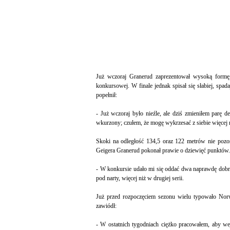
Już wczoraj Granerud zaprezentował wysoką formę, 
konkursowej. W finale jednak spisał się słabiej, spad
popełnił:
- Już wczoraj było nieźle, ale dziś zmieniłem parę de
wkurzony; czułem, że mogę wykrzesać z siebie więce
Skoki na odległość 134,5 oraz 122 metrów nie pozost
Geigera Granerud pokonał prawie o dziewięć punktów.
- W konkursie udało mi się oddać dwa naprawdę dobre
pod narty, więcej niż w drugiej serii.
Już przed rozpoczęciem sezonu wielu typowało Nor
zawiódł:
- W ostatnich tygodniach ciężko pracowałem, aby w