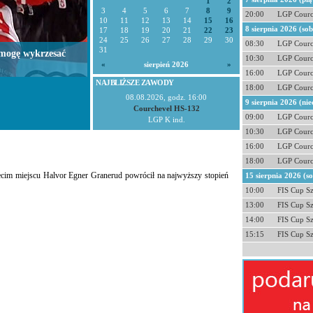
1
2
3
4
5
6
7
8
9
20:00
LGP Courc
10
11
12
13
14
15
16
8 sierpnia 2026 (so
17
18
19
20
21
22
23
24
25
26
27
28
29
30
08:30
LGP Courc
31
 mogę wykrzesać
10:30
LGP Courc
«
sierpień 2026
»
16:00
LGP Courc
NAJBLIŻSZE ZAWODY
18:00
LGP Courc
08.08.2026, godz. 16:00
9 sierpnia 2026 (nie
Courchevel HS-132
09:00
LGP Courc
LGP K ind.
10:30
LGP Courc
16:00
LGP Courc
18:00
LGP Courc
ecim miejscu Halvor Egner Granerud powrócił na najwyższy stopień
15 sierpnia 2026 (s
10:00
FIS Cup S
13:00
FIS Cup S
14:00
FIS Cup S
15:15
FIS Cup S