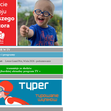
IE W TV
je i programy
rt
Letnie Grand Prix, Wisła 2026 - podsumowanie
transmisje ze skoków
jbardziej aktualny program TV »