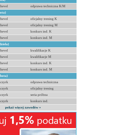
hevel
odprawa techniczna K/M
bota)
hevel
oficjalny trening K
hevel
oficjalny trening M
hevel
konkurs ind. K
hevel
konkurs ind. M
dziela)
hevel
kwalifikacje K
hevel
kwalifikacje M
hevel
konkurs ind. K
hevel
konkurs ind. M
obota)
zczyrk
odprawa techniczna
zczyrk
oficjalny trening
zczyrk
seria próbna
zczyrk
konkurs ind.
pokaż więcej zawodów »