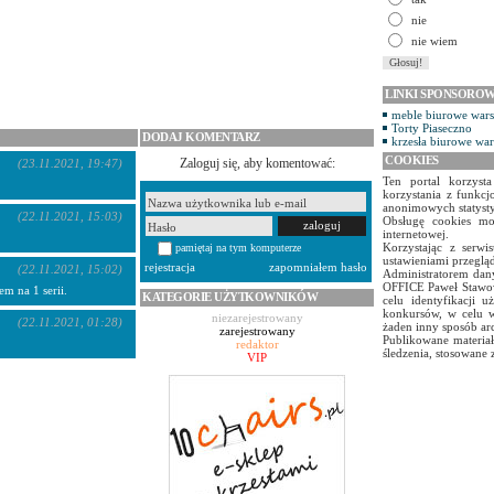
nie
nie wiem
LINKI SPONSORO
meble biurowe war
Torty Piaseczno
DODAJ KOMENTARZ
krzesła biurowe wa
COOKIES
Zaloguj się, aby komentować:
(23.11.2021, 19:47)
Ten portal korzyst
korzystania z funkcj
anonimowych statyst
(22.11.2021, 15:03)
Obsługę cookies mo
internetowej.
Korzystając z serw
pamiętaj na tym komputerze
ustawieniami przegląd
rejestracja
zapomniałem hasło
(22.11.2021, 15:02)
Administratorem dany
OFFICE Paweł Stawow
em na 1 serii.
KATEGORIE UŻYTKOWNIKÓW
celu identyfikacji 
konkursów, w celu w
niezarejestrowany
(22.11.2021, 01:28)
żaden inny sposób ar
zarejestrowany
Publikowane materiał
redaktor
śledzenia, stosowane 
VIP