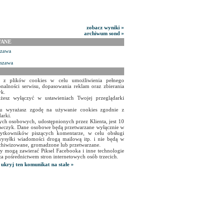
zobacz wyniki »
archiwum sond »
WANE
szawa
rszawa
a z plików cookies w celu umożliwienia pełnego
onalności serwisu, dopasowania reklam oraz zbierania
yk.
żesz wyłączyć w ustawieniach Twojej przeglądarki
isu wyrażasz zgodę na używanie cookies zgodnie z
arki.
ch osobowych, udostępnionych przez Klienta, jest 10
czyk. Dane osobowe będą przetwarzane wyłącznie w
użytkowników piszących komentarze, w celu obsługi
ysyłki wiadomości drogą mailową itp. i nie będą w
chiwizowane, gromadzone lub przetwarzane.
y mogą zawierać Piksel Facebooka i inne technologie
za pośrednictwem stron internetowych osób trzecich.
ukryj ten komunikat na stałe »