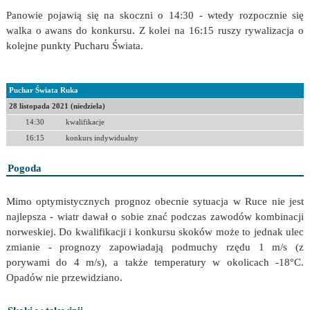
Panowie pojawią się na skoczni o 14:30 - wtedy rozpocznie się
walka o awans do konkursu. Z kolei na 16:15 ruszy rywalizacja o
kolejne punkty Pucharu Świata.
Puchar Świata Ruka
28 listopada 2021 (niedziela)
14:30
kwalifikacje
16:15
konkurs indywidualny
Pogoda
Mimo optymistycznych prognoz obecnie sytuacja w Ruce nie jest
najlepsza - wiatr dawał o sobie znać podczas zawodów kombinacji
norweskiej. Do kwalifikacji i konkursu skoków może to jednak ulec
zmianie - prognozy zapowiadają podmuchy rzędu 1 m/s (z
porywami do 4 m/s), a także temperatury w okolicach -18°C.
Opadów nie przewidziano.