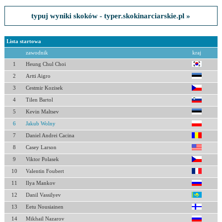
typuj wyniki skoków - typer.skokinarciarskie.pl »
Lista startowa
zawodnik
kraj
1
Heung Chul Choi
2
Artti Aigro
3
Cestmir Kozisek
4
Tilen Bartol
5
Kevin Maltsev
6
Jakub Wolny
7
Daniel Andrei Cacina
8
Casey Larson
9
Viktor Polasek
10
Valentin Foubert
11
Ilya Mankov
12
Danil Vassilyev
13
Eetu Nousiainen
14
Mikhail Nazarov