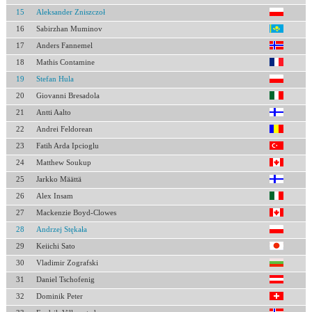
15
Aleksander Zniszczoł
16
Sabirzhan Muminov
17
Anders Fannemel
18
Mathis Contamine
19
Stefan Hula
20
Giovanni Bresadola
21
Antti Aalto
22
Andrei Feldorean
23
Fatih Arda Ipcioglu
24
Matthew Soukup
25
Jarkko Määttä
26
Alex Insam
27
Mackenzie Boyd-Clowes
28
Andrzej Stękała
29
Keiichi Sato
30
Vladimir Zografski
31
Daniel Tschofenig
32
Dominik Peter