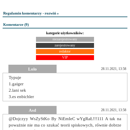
Regulamin komentarzy - rozwiń »
Komentarze (
9
)
kategorie użytkowników:
niezarejestrowany
zarejestrowany
redaktor
VIP
Lolo
28.11.2021, 13:58
Typuje
1.gaiger
2.lani sek
3.es enbichler
Asd
28.11.2021, 13:58
@Dojczyy WsZyStKo By NiEmIeC wYgRaŁ!!!111 A tak na
poważnie nie ma co szukać teorii spiskowych, równie dobrze