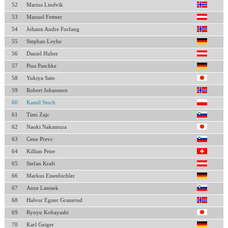
52
Marius Lindvik
53
Manuel Fettner
54
Johann Andre Forfang
55
Stephan Leyhe
56
Daniel Huber
57
Pius Paschke
58
Yukiya Sato
59
Robert Johansson
60
Kamil Stoch
61
Timi Zajc
62
Naoki Nakamura
63
Cene Prevc
64
Killian Peier
65
Stefan Kraft
66
Markus Eisenbichler
67
Anze Lanisek
68
Halvor Egner Granerud
69
Ryoyu Kobayashi
70
Karl Geiger