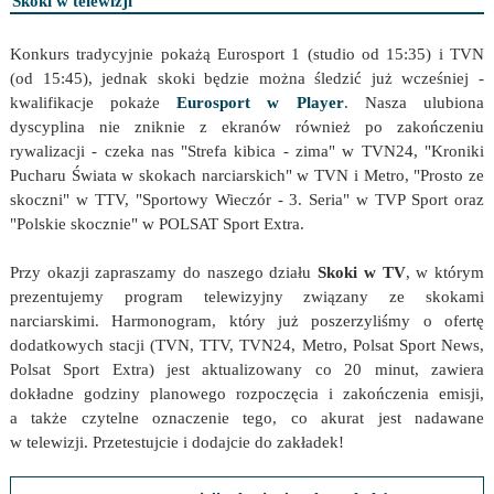
Skoki w telewizji
Konkurs tradycyjnie pokażą Eurosport 1 (studio od 15:35) i TVN
(od 15:45), jednak skoki będzie można śledzić już wcześniej -
kwalifikacje pokaże
Eurosport w Player
. Nasza ulubiona
dyscyplina nie zniknie z ekranów również po zakończeniu
rywalizacji - czeka nas "Strefa kibica - zima" w TVN24, "Kroniki
Pucharu Świata w skokach narciarskich" w TVN i Metro, "Prosto ze
skoczni" w TTV, "Sportowy Wieczór - 3. Seria" w TVP Sport oraz
"Polskie skocznie" w POLSAT Sport Extra.
Przy okazji zapraszamy do naszego działu
Skoki w TV
, w którym
prezentujemy program telewizyjny związany ze skokami
narciarskimi. Harmonogram, który już poszerzyliśmy o ofertę
dodatkowych stacji (TVN, TTV, TVN24, Metro, Polsat Sport News,
Polsat Sport Extra) jest aktualizowany co 20 minut, zawiera
dokładne godziny planowego rozpoczęcia i zakończenia emisji,
a także czytelne oznaczenie tego, co akurat jest nadawane
w telewizji. Przetestujcie i dodajcie do zakładek!