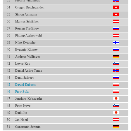
33
Fredrik Villumstad
34
Gregor Deschwanden
35
Simon Ammann
36
Markus Schiffner
37
Roman Trofimov
38
Philipp Aschenwald
39
Niko Kytosaho
40
Evgeniy Klimov
41
Andreas Wellinger
42
Lovro Kos
43
Daniel Andre Tande
44
Danil Sadreev
45
Dawid Kubacki
46
Piotr Żyła
47
Junshiro Kobayashi
48
Peter Prevc
49
Daiki Ito
50
Jan Hoerl
51
Constantin Schmid