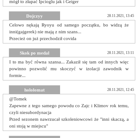
mógł to złapać Ipcioglu jak i Geiger
Dojczyy
28.11.2021, 13:45
Celowo nękają Ryoyu od samego początku, bo widzą że
inni(gajgerek) nie mają z nim szans...
Przecież on już przechodził covida
Skok po medal
28.11.2021, 13:11
I to ma być równa szansa... Zakaził się tam od innych więc
powinno pozwolić mu skoczyć w izolacji zawodnik w
formie...
hololomat
28.11.2021, 12:45
@Tomek
Zapewne z tego samego powodu co Zajc i Klimov rok temu,
czyli niesubordynacja
Przed sezonem nawrzucał szkoleniowcowi że "inni skaczą, a
oni stoją w miejscu"