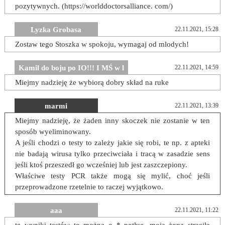
pozytywnych. (https://worlddoctorsalliance. com/)
Lyzka Grobasa
22.11.2021, 15:28
Zostaw tego Stoszka w spokoju, wymagaj od mlodych!
Kamil do boju po IO!!! I MŚ w l
22.11.2021, 14:59
Miejmy nadzieję że wybiorą dobry skład na ruke
marmi
22.11.2021, 13:39
Miejmy nadzieję, że żaden inny skoczek nie zostanie w ten
sposób wyeliminowany.
A jeśli chodzi o testy to zależy jakie się robi, te np. z apteki
nie badają wirusa tylko przeciwciała i tracą w zasadzie sens
jeśli ktoś przeszedł go wcześniej lub jest zaszczepiony.
Właściwe testy PCR także mogą się mylić, choć jeśli
przeprowadzone rzetelnie to raczej wyjątkowo.
aaa
22.11.2021, 11:22