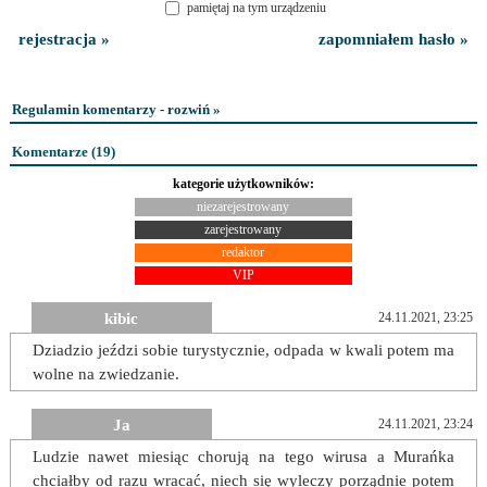
pamiętaj na tym urządzeniu
rejestracja »
zapomniałem hasło »
Regulamin komentarzy - rozwiń »
Komentarze (
19
)
kategorie użytkowników:
niezarejestrowany
zarejestrowany
redaktor
VIP
kibic
24.11.2021, 23:25
Dziadzio jeździ sobie turystycznie, odpada w kwali potem ma
wolne na zwiedzanie.
Ja
24.11.2021, 23:24
Ludzie nawet miesiąc chorują na tego wirusa a Murańka
chciałby od razu wracać, niech się wyleczy porządnie potem