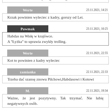
Werte
23.11.2021, 14:21
Krzak powinien wyleciec z kadry, gorszy od Lei.
Pawmak
23.11.2021, 10:25
Habdas na Wisłę w krajówce.
A "Łyżka" to uprawia zwykły trolling.
Werte
22.11.2021, 22:55
Kot to powinien z kadry wyleciec
zamianka
22.11.2021, 22:33
Trzeba dać szansę znowu Pilchowi,Habdasowi i Kotowi
M.
22.11.2021, 19:34
Ważne, że jest pozytywny. Tak trzymać. Nie lubię
negatywnych osób.