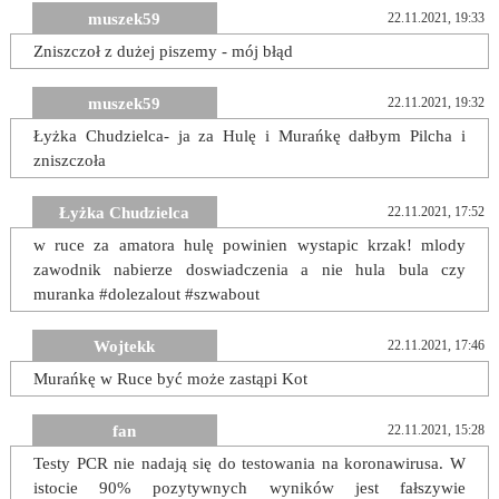
muszek59
22.11.2021, 19:33
Zniszczoł z dużej piszemy - mój błąd
muszek59
22.11.2021, 19:32
Łyżka Chudzielca- ja za Hulę i Murańkę dałbym Pilcha i
zniszczoła
Łyżka Chudzielca
22.11.2021, 17:52
w ruce za amatora hulę powinien wystapic krzak! mlody
zawodnik nabierze doswiadczenia a nie hula bula czy
muranka #dolezalout #szwabout
Wojtekk
22.11.2021, 17:46
Murańkę w Ruce być może zastąpi Kot
fan
22.11.2021, 15:28
Testy PCR nie nadają się do testowania na koronawirusa. W
istocie 90% pozytywnych wyników jest fałszywie