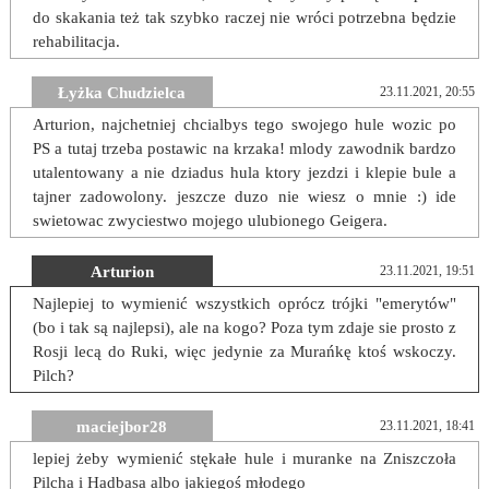
do skakania też tak szybko raczej nie wróci potrzebna będzie
rehabilitacja.
Łyżka Chudzielca
23.11.2021, 20:55
Arturion, najchetniej chcialbys tego swojego hule wozic po
PS a tutaj trzeba postawic na krzaka! mlody zawodnik bardzo
utalentowany a nie dziadus hula ktory jezdzi i klepie bule a
tajner zadowolony. jeszcze duzo nie wiesz o mnie :) ide
swietowac zwyciestwo mojego ulubionego Geigera.
Arturion
23.11.2021, 19:51
Najlepiej to wymienić wszystkich oprócz trójki "emerytów"
(bo i tak są najlepsi), ale na kogo? Poza tym zdaje sie prosto z
Rosji lecą do Ruki, więc jedynie za Murańkę ktoś wskoczy.
Pilch?
maciejbor28
23.11.2021, 18:41
lepiej żeby wymienić stękałe hule i muranke na Zniszczoła
Pilcha i Hadbasa albo jakiegoś młodego