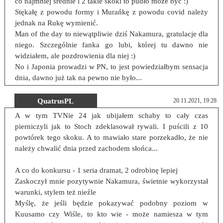
co najmniej średnie i 2 takie skoki to pudło może być :)
Stękałę z powodu formy i Murańkę z powodu covid należy
jednak na Rukę wymienić.
Man of the day to niewątpliwie dziś Nakamura, gratulacje dla
niego. Szczególnie fanka go lubi, której tu dawno nie
widziałem, ale pozdrowienia dla niej :)
No i Japonia prowadzi w PN, to jest powiedziałbym sensacja
dnia, dawno już tak na pewno nie było...
QuatrusPL
20.11.2021, 19:28
A w tym TVNie 24 jak ubijałem schaby to cały czas
pierniczyli jak to Stoch zdeklasował rywali. I puścili z 10
powtórek tego skoku. A to mawiało stare porzekadło, że nie
należy chwalić dnia przed zachodem słońca...
A co do konkursu - 1 seria dramat, 2 odrobinę lepiej
Zaskoczył mnie pozytywnie Nakamura, świetnie wykorzystał
warunki, stylem też nieźle
Myślę, że jeśli będzie pokazywać podobny poziom w
Kuusamo czy Wiśle, to kto wie - może namiesza w tym