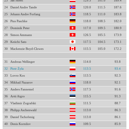
23
Jan Hoerl
129.5
101.0
189.4
24
Daniel Andre Tande
120.0
111.5
187.6
25
Johann Andre Forfang
118.5
111.0
183.8
26
Pius Paschke
118.0
108.5
182.0
27
Dominik Peter
117.0
109.5
180.9
28
Simon Ammann
126.5
105.5
173.9
29
Keiichi Sato
117.5
104.5
173.1
30
Mackenzie Boyd-Clowes
115.5
105.0
172.2
31
Andreas Wellinger
114.0
93.8
32
Piotr Żyła
113.5
93.4
33
Lovro Kos
113.5
92.3
34
Mikhail Nazarov
118.0
92.1
35
Anders Fannemel
117.5
91.6
36
Artti Aigro
115.5
91.3
37
Vladimir Zografski
111.5
88.7
38
Philipp Aschenwald
113.0
86.3
39
Daniel Tschofenig
113.0
86.1
40
Denis Kornilov
109.5
85.9