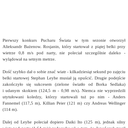
Pierwszy konkurs Pucharu Świata w tym sezonie otworzył
Alieksandr Bażenow. Rosjanin, który startował z piątej belki przy
wietrze 0,8 m/s pod narty, nie poleciał szczególnie daleko -
wylądował na setnym metrze.
Dość szybko dał o sobie znać wiatr - kilkadziesiąt sekund po zajęciu
belki startowej Stephan Leyhe musiał ją opuścić. Drugie podejście
zakończyło się sukcesem (zielone światło od Borka Sedlaka)
i udanym skokiem (124,5 m - 0,98 m/s). Niemca nie wyprzedzili
utytułowani koledzy, którzy startowali tuż po nim - Anders
Fannemel (117,5 m), Killian Peier (121 m) czy Andreas Wellinger
(114 m).
Dalej od Leyhe poleciał dopiero Daiki Ito (125 m), jednak silny