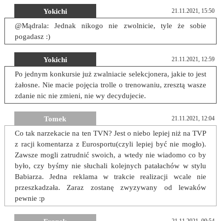
Yokichi
21.11.2021, 15:50
@Mądrala: Jednak nikogo nie zwolnicie, tyle że sobie
pogadasz :)
Yokichi
21.11.2021, 12:59
Po jednym konkursie już zwalniacie selekcjonera, jakie to jest
żałosne. Nie macie pojęcia trolle o trenowaniu, zresztą wasze
zdanie nic nie zmieni, nie wy decydujecie.
Tomek
21.11.2021, 12:04
Co tak narzekacie na ten TVN? Jest o niebo lepiej niż na TVP
z racji komentarza z Eurosportu(czyli lepiej być nie mogło).
Zawsze mogli zatrudnić swoich, a wtedy nie wiadomo co by
było, czy byśmy nie słuchali kolejnych patałachów w stylu
Babiarza. Jedna reklama w trakcie realizacji wcale nie
przeszkadzała. Zaraz zostanę zwyzywany od lewaków
pewnie :p