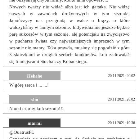
nie odzyskają chyba formy, kot to inna opowieść...
Nowych twarzy nie widać albo jest ich garstka. Nie widzę
naszych w zawodach drużynowych w tym sezonie,
Japończycy nas przegonią w walce o brązy, o które
walczyliśmy w tamtym sezonie. Indywidualnie jeszcze będzie
parę sukcesów w tym sezonie, ale potencjału na zwycięstwo
w pucharze świata czy najważniejszych imprezach w tym
sezonie nie mamy. Taka prawda, musimy się pogodzić z góra
3 skoczkami w drugich seriach konkursów. Lub zadowalać
się 5 miejscami Stocha czy Kubackiego.
Hehehe
20.11.2021, 20:02
W górę serca i ... ...!
sbn
20.11.2021, 20:02
Naoki czarny koń sezonu!!!
marmi
20.11.2021, 19:36
@QuatrusPL