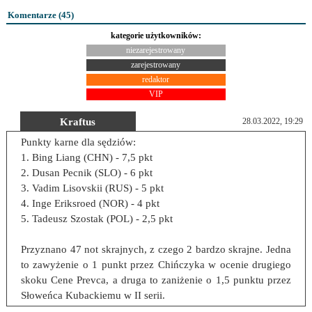
Komentarze (
45
)
kategorie użytkowników:
niezarejestrowany
zarejestrowany
redaktor
VIP
Kraftus
28.03.2022, 19:29
Punkty karne dla sędziów:
1. Bing Liang (CHN) - 7,5 pkt
2. Dusan Pecnik (SLO) - 6 pkt
3. Vadim Lisovskii (RUS) - 5 pkt
4. Inge Eriksroed (NOR) - 4 pkt
5. Tadeusz Szostak (POL) - 2,5 pkt
Przyznano 47 not skrajnych, z czego 2 bardzo skrajne. Jedna
to zawyżenie o 1 punkt przez Chińczyka w ocenie drugiego
skoku Cene Prevca, a druga to zaniżenie o 1,5 punktu przez
Słoweńca Kubackiemu w II serii.