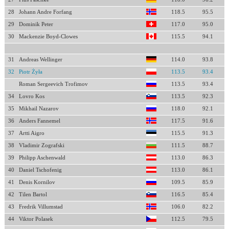
28
Johann Andre Forfang
118.5
95.5
29
Dominik Peter
117.0
95.0
30
Mackenzie Boyd-Clowes
115.5
94.1
31
Andreas Wellinger
114.0
93.8
32
Piotr Żyła
113.5
93.4
Roman Sergeevich Trofimov
113.5
93.4
34
Lovro Kos
113.5
92.3
35
Mikhail Nazarov
118.0
92.1
36
Anders Fannemel
117.5
91.6
37
Artti Aigro
115.5
91.3
38
Vladimir Zografski
111.5
88.7
39
Philipp Aschenwald
113.0
86.3
40
Daniel Tschofenig
113.0
86.1
41
Denis Kornilov
109.5
85.9
42
Tilen Bartol
116.5
85.4
43
Fredrik Villumstad
106.0
82.2
44
Viktor Polasek
112.5
79.5