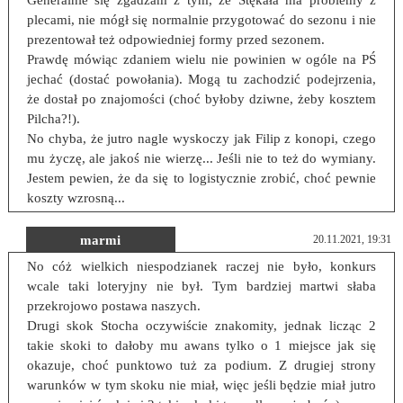
Generalnie się zgadzam z tym, że Stękała ma problemy z
plecami, nie mógł się normalnie przygotować do sezonu i nie
prezentował też odpowiedniej formy przed sezonem.
Prawdę mówiąc zdaniem wielu nie powinien w ogóle na PŚ
jechać (dostać powołania). Mogą tu zachodzić podejrzenia,
że dostał po znajomości (choć byłoby dziwne, żeby kosztem
Pilcha?!).
No chyba, że jutro nagle wyskoczy jak Filip z konopi, czego
mu życzę, ale jakoś nie wierzę... Jeśli nie to też do wymiany.
Jestem pewien, że da się to logistycznie zrobić, choć pewnie
koszty wzrosną...
marmi
20.11.2021, 19:31
No cóż wielkich niespodzianek raczej nie było, konkurs
wcale taki loteryjny nie był. Tym bardziej martwi słaba
przekrojowo postawa naszych.
Drugi skok Stocha oczywiście znakomity, jednak licząc 2
takie skoki to dałoby mu awans tylko o 1 miejsce jak się
okazuje, choć punktowo tuż za podium. Z drugiej strony
warunków w tym skoku nie miał, więc jeśli będzie miał jutro