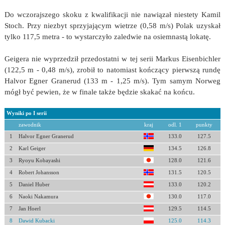
Do wczorajszego skoku z kwalifikacji nie nawiązał niestety Kamil
Stoch. Przy niezbyt sprzyjającym wietrze (0,58 m/s) Polak uzyskał
tylko 117,5 metra - to wystarczyło zaledwie na osiemnastą lokatę.
Geigera nie wyprzedził przedostatni w tej serii Markus Eisenbichler
(122,5 m - 0,48 m/s), zrobił to natomiast kończący pierwszą rundę
Halvor Egner Granerud (133 m - 1,25 m/s). Tym samym Norweg
mógł być pewien, że w finale także będzie skakać na końcu.
Wyniki po I serii
zawodnik
kraj
odl. 1
punkty
1
Halvor Egner Granerud
133.0
127.5
2
Karl Geiger
134.5
126.8
3
Ryoyu Kobayashi
128.0
121.6
4
Robert Johansson
131.5
120.5
5
Daniel Huber
133.0
120.2
6
Naoki Nakamura
130.0
117.0
7
Jan Hoerl
129.5
114.5
8
Dawid Kubacki
125.0
114.3