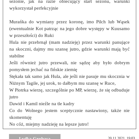
sezonie, jak na razie obiecujący start sezonu, warunki
wykorzystał perfekcyjnie
Murańka do wymiany przez koronę, imo Pilch lub Wąsek
(ewentualnie Kot patrząc na jego dobre występy w Kuusamo
w przeszłości) do Ruki
Hula nie przebrnął (mam nadzieję) przez warunki panujące
na skoczni, dajmy mu szansę jutro, gdzie warunki mają być
stabilne
Jeśli również jutro przewali, nie sądzę aby było dobrym
pomysłem jechać na fińskie ziemię
Stękała tak samo jak Hula, ale jeśli nie pasuje mu skocznia w
Niżnym Tagile, jej urok, to dałbym mu szansę w Ruce,
W Piotrka wierzę, szczególnie po MP, wierzę, że się odbuduje
jutro
Dawid i Kamil nieźle na tle kadry
Co do Wolnego jestem sceptycznie nastawiony, także nie
skomentuję
No cóż, miejmy nadzieję na lepsze jutro!
Lydka Grobasa
20.11.2021, 19:03