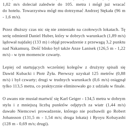
1,02 m/s doleciał zaledwie do 105. metra i mógł już wracać
do hotelu. Towarzystwa mógł mu dotrzymać Andrzej Stękała (96 m
- 1,6 m/s).
Przez dłuższy czas nic się nie zmieniało na czołowych lokatach. Tę
serię odmienił Daniel Huber, który w dobrych warunkach (1,89 m/s)
lądował najdalej (133 m) i objął prowadzenie z przewagą 3,2 punktu
nad Nakamurą. Dość blisko był także Anze Lanisek (126,5 m - 1,22
m/s) - w tym momencie czwarty.
Lepiej od startujących wcześniej kolegów z drużyny spisali się
Dawid Kubacki i Piotr Żyła. Pierwszy uzyskał 125 metrów (0,88
m/s) i był czwarty; drugi w trudnych warunkach (0,6 m/s) osiągnął
tylko 113,5 metra, co praktycznie eliminowało go z udziału w finale.
O awans nie musiał martwić się Karl Geiger - 134,5 metra w dobrym
stylu i z mniejszą liczbą punktów odjętych za wiatr (1,44 m/s)
dawało Niemcowi prowadzenie, którego nie pozbawili go Robert
Johansson (131,5 m - 1,54 m/s; druga lokata) i Ryoyu Kobayashi
(128 m - 0,69 m/s; drugi).