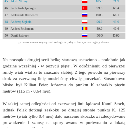
45
Jakub Wolny
105.0
71.9
46
Fatih Arda Ipcioglu
99.5
65.4
47
Aleksandr Bazhenov
100.0
64.1
48
Andrzej Stękała
96.0
49.0
49
Andrei Feldorean
89.0
40.6
50
Danil Sadreev
DSQ
DSQ
przesuń kursor myszy nad odległość, aby zobaczyć szczegóły skoku
Na początku drugiej serii belkę startową ustawiono - podobnie jak
godzinę wcześniej - w pozycji piątej. W odróżnieniu od pierwszej
rundy wiatr wiał za to znacznie słabiej. Z tego powodu na pierwszy
skok za czerwoną linię musieliśmy chwilę poczekać. Stosunkowo
blisko był Killian Peier, któremu do punktu K zabrakło pięciu
metrów (115 m - 0,64 m/s).
W takiej samej odległości od czerwonej linii lądował Kamil Stoch,
jednak Polak dotknął zeskoku po drugiej stronie punktu K. 125
metrów (wiatr tylko 0,4 m/s) dało naszemu skoczkowi zdecydowane
prowadzenie i szansę na spory awans w porównaniu z lokatą