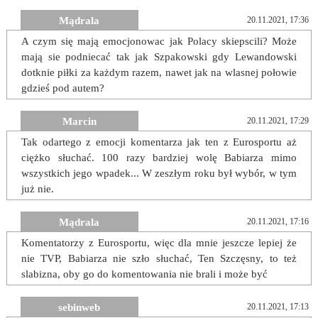
Mądrala
20.11.2021, 17:36
A czym się mają emocjonowac jak Polacy skiepscili? Może
mają sie podniecać tak jak Szpakowski gdy Lewandowski
dotknie piłki za każdym razem, nawet jak na wlasnej połowie
gdzieś pod autem?
Marcin
20.11.2021, 17:29
Tak odartego z emocji komentarza jak ten z Eurosportu aż
ciężko słuchać. 100 razy bardziej wolę Babiarza mimo
wszystkich jego wpadek... W zeszłym roku był wybór, w tym
już nie.
Mądrala
20.11.2021, 17:16
Komentatorzy z Eurosportu, więc dla mnie jeszcze lepiej że
nie TVP, Babiarza nie szło słuchać, Ten Szczęsny, to też
slabizna, oby go do komentowania nie brali i może być
sebinweb
20.11.2021, 17:13