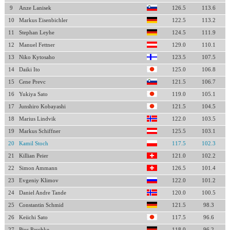
9
Anze Lanisek
126.5
113.6
10
Markus Eisenbichler
122.5
113.2
11
Stephan Leyhe
124.5
111.9
12
Manuel Fettner
129.0
110.1
13
Niko Kytosaho
123.5
107.5
14
Daiki Ito
125.0
106.8
15
Cene Prevc
121.5
106.7
16
Yukiya Sato
119.0
105.1
17
Junshiro Kobayashi
121.5
104.5
18
Marius Lindvik
122.0
103.5
19
Markus Schiffner
125.5
103.1
20
Kamil Stoch
117.5
102.3
21
Killian Peier
121.0
102.2
22
Simon Ammann
126.5
101.4
23
Evgeniy Klimov
122.0
101.2
24
Daniel Andre Tande
120.0
100.5
25
Constantin Schmid
121.5
98.3
26
Keiichi Sato
117.5
96.6
27
Pius Paschke
118.0
96.2