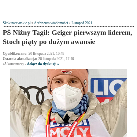
Skokinarciarskie.pl
»
Archiwum wiadomości
»
Listopad 2021
PŚ Niżny Tagił: Geiger pierwszym liderem,
Stoch piąty po dużym awansie
Opublikowano:
20 listopada 2021, 16:49
Ostatnia aktualizacja:
20 listopada 2021, 17:40
45
komentarzy
-
dołącz do dyskusji »