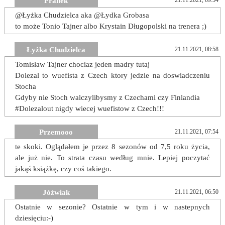
Franek
21.11.2021, 09:54
@Łyżka Chudzielca aka @Łydka Grobasa
to może Tonio Tajner albo Krystain Długopolski na trenera ;)
Łyżka Chudzielca
21.11.2021, 08:58
Tomisław Tajner chociaz jeden madry tutaj
Dolezal to wuefista z Czech ktory jedzie na doswiadczeniu
Stocha
Gdyby nie Stoch walczylibysmy z Czechami czy Finlandia
#Dolezalout nigdy wiecej wuefistow z Czech!!!
Przemooo
21.11.2021, 07:54
te skoki. Oglądałem je przez 8 sezonów od 7,5 roku życia,
ale już nie. To strata czasu według mnie. Lepiej poczytać
jakąś książkę, czy coś takiego.
Jóźwiak
21.11.2021, 06:50
Ostatnie w sezonie? Ostatnie w tym i w nastepnych
dziesięciu:-)