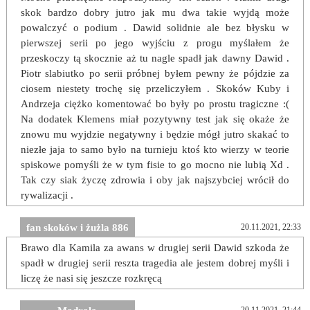
skok bardzo dobry jutro jak mu dwa takie wyjdą może
powalczyć o podium . Dawid solidnie ale bez błysku w
pierwszej serii po jego wyjściu z progu myślałem że
przeskoczy tą skocznie aż tu nagle spadł jak dawny Dawid .
Piotr slabiutko po serii próbnej byłem pewny że pójdzie za
ciosem niestety trochę się przeliczyłem . Skoków Kuby i
Andrzeja ciężko komentować bo były po prostu tragiczne :(
Na dodatek Klemens miał pozytywny test jak się okaże że
znowu mu wyjdzie negatywny i będzie mógł jutro skakać to
niezłe jaja to samo było na turnieju ktoś kto wierzy w teorie
spiskowe pomyśli że w tym fisie to go mocno nie lubią Xd .
Tak czy siak życzę zdrowia i oby jak najszybciej wrócił do
rywalizacji .
fan skoków i żużla 886
20.11.2021, 22:33
Brawo dla Kamila za awans w drugiej serii Dawid szkoda że
spadł w drugiej serii reszta tragedia ale jestem dobrej myśli i
liczę że nasi się jeszcze rozkręcą