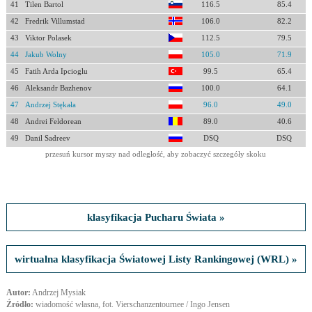
41
Tilen Bartol
116.5
85.4
42
Fredrik Villumstad
106.0
82.2
43
Viktor Polasek
112.5
79.5
44
Jakub Wolny
105.0
71.9
45
Fatih Arda Ipcioglu
99.5
65.4
46
Aleksandr Bazhenov
100.0
64.1
47
Andrzej Stękała
96.0
49.0
48
Andrei Feldorean
89.0
40.6
49
Danil Sadreev
DSQ
DSQ
przesuń kursor myszy nad odległość, aby zobaczyć szczegóły skoku
klasyfikacja Pucharu Świata »
wirtualna klasyfikacja Światowej Listy Rankingowej (WRL) »
Autor:
Andrzej Mysiak
Źródło:
wiadomość własna, fot. Vierschanzentournee / Ingo Jensen