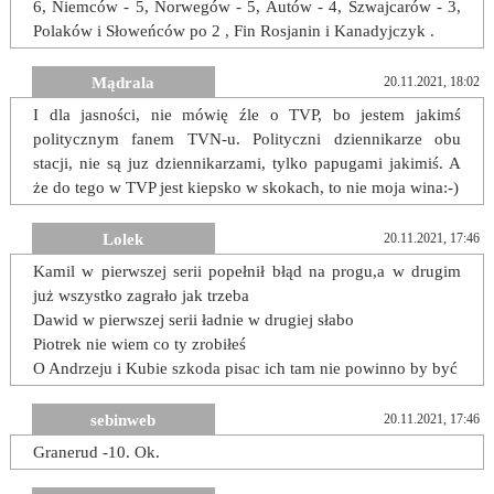
6, Niemców - 5, Norwegów - 5, Autów - 4, Szwajcarów - 3,
Polaków i Słoweńców po 2 , Fin Rosjanin i Kanadyjczyk .
Mądrala
20.11.2021, 18:02
I dla jasności, nie mówię źle o TVP, bo jestem jakimś
politycznym fanem TVN-u. Polityczni dziennikarze obu
stacji, nie są juz dziennikarzami, tylko papugami jakimiś. A
że do tego w TVP jest kiepsko w skokach, to nie moja wina:-)
Lolek
20.11.2021, 17:46
Kamil w pierwszej serii popełnił błąd na progu,a w drugim
już wszystko zagrało jak trzeba
Dawid w pierwszej serii ładnie w drugiej słabo
Piotrek nie wiem co ty zrobiłeś
O Andrzeju i Kubie szkoda pisac ich tam nie powinno by być
sebinweb
20.11.2021, 17:46
Granerud -10. Ok.