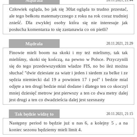
Mądrala
20.11.2021, 21:44
Człowiek ogląda, bo jak się 30lat ogląda to trudno przestać,
ale tego bełkotu matematycznego z roku na rok coraz trudniej
znieść. Dla zwykłej osoby która się nie interesuje jak
posłucha komentarza to się zastanawia co on pietli?
Mądrala
20.11.2021, 21:29
Finowie mieli boom na skoki i my też mielismy, tak tak
mieliśmy, skoki się kończą, na pewno w Polsce. Przyczynili
się do tego przedewszystkim wladze FIS, no bo ileż można
słuchać "dwie dziesiate za wiatr i jeden i siedem za belke i ze
sędzia niemiecki dal 19 a powinien 17 i pol" i bedzie mial
odjęte a ten drugi bedzie mial dodane i dlatego ten co skoczyl
mniej dziesięć metrow jest pierwszy a ten co dwa metry dalej
jest drugi a ten co dwadzieścia dalej jest szesnasty
Tak będzie widzę to
20.11.2021, 21:15
Następny period to będzie już u nas 6, a kolejny 5 , a na
koniec sezonu będziemy mieli limit 4.