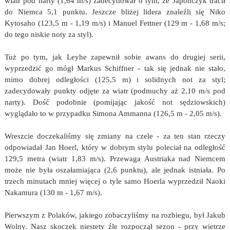
wiatr pod narty (1,64 m/s) zadecydował o tym, że Japończyk tracił
do Niemca 5,1 punktu. Jeszcze bliżej lidera znaleźli się Niko
Kytosaho (123,5 m - 1,19 m/s) i Manuel Fettner (129 m - 1,68 m/s;
do tego niskie noty za styl).
Tuż po tym, jak Leyhe zapewnił sobie awans do drugiej serii,
wyprzedzić go mógł Markus Schiffner - tak się jednak nie stało,
mimo dobrej odległości (125,5 m) i solidnych not za styl;
zadecydowały punkty odjęte za wiatr (podmuchy aż 2,10 m/s pod
narty). Dość podobnie (pomijając jakość not sędziowskich)
wyglądało to w przypadku Simona Ammanna (126,5 m - 2,05 m/s).
Wreszcie doczekaliśmy się zmiany na czele - za ten stan rzeczy
odpowiadał Jan Hoerl, który w dobrym stylu poleciał na odległość
129,5 metra (wiatr 1,83 m/s). Przewaga Austriaka nad Niemcem
może nie była oszałamiająca (2,6 punktu), ale jednak istniała. Po
trzech minutach mniej więcej o tyle samo Hoerla wyprzedził Naoki
Nakamura (130 m - 1,67 m/s).
Pierwszym z Polaków, jakiego zobaczyliśmy na rozbiegu, był Jakub
Wolny. Nasz skoczek niestety źle rozpoczął sezon - przy wietrze