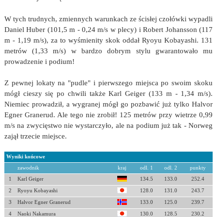
W tych trudnych, zmiennych warunkach ze ścisłej czołówki wypadli
Daniel Huber (101,5 m - 0,24 m/s w plecy) i Robert Johansson (117
m - 1,19 m/s), za to wyśmienity skok oddał Ryoyu Kobayashi. 131
metrów (1,33 m/s) w bardzo dobrym stylu gwarantowało mu
prowadzenie i podium!
Z pewnej lokaty na "pudle" i pierwszego miejsca po swoim skoku
mógł cieszy się po chwili także Karl Geiger (133 m - 1,34 m/s).
Niemiec prowadził, a wygranej mógł go pozbawić już tylko Halvor
Egner Granerud. Ale tego nie zrobił! 125 metrów przy wietrze 0,99
m/s na zwycięstwo nie wystarczyło, ale na podium już tak - Norweg
zajął trzecie miejsce.
Wyniki końcowe
zawodnik
kraj
odl. 1
odl. 2
punkty
1
Karl Geiger
134.5
133.0
252.4
2
Ryoyu Kobayashi
128.0
131.0
243.7
3
Halvor Egner Granerud
133.0
125.0
239.7
4
Naoki Nakamura
130.0
128.5
230.2