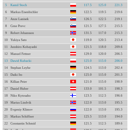
5
Kamil Stoch
117.5
125.0
221.3
6
Markus Eisenbichler
122.5
119.5
219.6
7
Anze Lanisek
126.5
122.5
219.1
8
Cene Prevc
121.5
127.5
215.5
9
Robert Johansson
131.5
117.0
215.3
10
Yukiya Sato
119.0
120.5
213.4
11
Junshiro Kobayashi
121.5
118.0
209.6
12
Manuel Fettner
129.0
120.0
206.5
13
Dawid Kubacki
125.0
115.0
206.0
14
Stephan Leyhe
124.5
113.0
202.4
15
Daiki Ito
125.0
115.0
201.3
16
Killian Peier
121.0
115.0
198.9
17
Daniel Huber
133.0
101.5
198.3
18
Niko Kytosaho
123.5
112.5
196.6
19
Marius Lindvik
122.0
113.0
195.5
20
Evgeniy Klimov
122.0
113.0
195.3
21
Markus Schiffner
125.5
113.0
194.0
22
Constantin Schmid
121.5
112.5
189.6