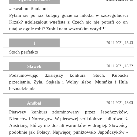
#szwabout #hulaout
Pytam sie po raz kolejny gdzie sa mlodzi w szczegolnosci
Krzak? #dolezalout wuefista z Czech nic nie potrafi co on
tutaj w ogole robi? Zrobil nam wszystkim wstyd!!!
l
20.11.2021, 18:43
Stoch perfetkto
Slawek
20.11.2021, 18:22
Podsumowując dzisiejszy konkurs. Stoch, Kubacki
przeciętnie. Żyła, Stękała i Wolny słabo. Murańka i Hula
beznadziejnie.
Andbal
20.11.2021, 18:05
Pierwszy konkurs zdominowany przez Japończyków,
Niemców i Norwegów. W pierwszej serii dobrze stali również
Austriacy, którzy nie dostali warunków w drugiej. Słoweńcy
podobnie jak Polacy. Najwięcej punktowało Japończyków -