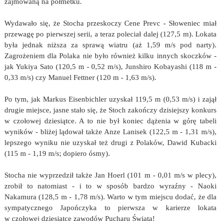
zajmowaną na półmetku.
Wydawało się, że Stocha przeskoczy Cene Prevc - Słoweniec miał
przewagę po pierwszej serii, a teraz poleciał dalej (127,5 m). Lokata
była jednak niższa za sprawą wiatru (aż 1,59 m/s pod narty).
Zagrożeniem dla Polaka nie było również kilku innych skoczków -
jak Yukiya Sato (120,5 m - 0,52 m/s), Junshiro Kobayashi (118 m -
0,33 m/s) czy Manuel Fettner (120 m - 1,63 m/s).
Po tym, jak Markus Eisenbichler uzyskał 119,5 m (0,53 m/s) i zajął
drugie miejsce, jasne stało się, że Stoch zakończy dzisiejszy konkurs
w czołowej dziesiątce. A to nie był koniec dążenia w górę tabeli
wyników - bliżej lądował także Anze Lanisek (122,5 m - 1,31 m/s),
lepszego wyniku nie uzyskał też drugi z Polaków, Dawid Kubacki
(115 m - 1,19 m/s; dopiero ósmy).
Stocha nie wyprzedził także Jan Hoerl (101 m - 0,01 m/s w plecy),
zrobił to natomiast - i to w sposób bardzo wyraźny - Naoki
Nakamura (128,5 m - 1,78 m/s). Warto w tym miejscu dodać, że dla
sympatycznego Japończyka to pierwsza w karierze lokata
w czołowej dziesiątce zawodów Pucharu Świata!