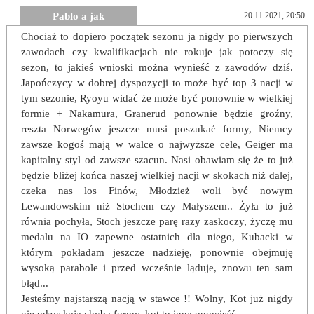
Pablo a jak
20.11.2021, 20:50
Chociaż to dopiero początek sezonu ja nigdy po pierwszych
zawodach czy kwalifikacjach nie rokuje jak potoczy się
sezon, to jakieś wnioski można wynieść z zawodów dziś.
Japończycy w dobrej dyspozycji to może być top 3 nacji w
tym sezonie, Ryoyu widać że może być ponownie w wielkiej
formie + Nakamura, Granerud ponownie będzie groźny,
reszta Norwegów jeszcze musi poszukać formy, Niemcy
zawsze kogoś mają w walce o najwyższe cele, Geiger ma
kapitalny styl od zawsze szacun. Nasi obawiam się że to już
będzie bliżej końca naszej wielkiej nacji w skokach niż dalej,
czeka nas los Finów, Młodzież woli być nowym
Lewandowskim niż Stochem czy Małyszem.. Żyła to już
równia pochyła, Stoch jeszcze parę razy zaskoczy, życzę mu
medalu na IO zapewne ostatnich dla niego, Kubacki w
którym pokładam jeszcze nadzieję, ponownie obejmuję
wysoką parabole i przed wcześnie ląduje, znowu ten sam
błąd...
Jesteśmy najstarszą nacją w stawce !! Wolny, Kot już nigdy