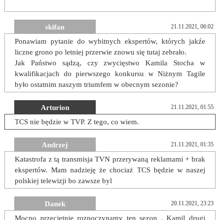
skifan
21.11.2021, 06:02
Ponawiam pytanie do wybitnych ekspertów, których jakźe
liczne grono po letniej przerwie znowu się tutaj zebrało.
Jak Państwo sądzą, czy zwycięstwo Kamila Stocha w
kwalifikacjach do pierwszego konkursu w Niżnym Tagile
było ostatnim naszym triumfem w obecnym sezonie?
Arturion
21.11.2021, 01:55
TCS nie będzie w TVP. Z tego, co wiem.
Andrzej
21.11.2021, 01:35
Katastrofa z tą transmisja TVN przerywaną reklamami + brak
ekspertów. Mam nadzieję że chociaż TCS będzie w naszej
polskiej telewizji bo zawsze byl
Danek
20.11.2021, 23:23
Mocno przeciętnie rozpoczynamy ten sezon . Kamil drugi