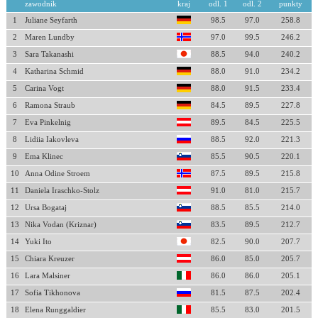
zawodnik
kraj
odl. 1
odl. 2
punkty
1
Juliane Seyfarth
98.5
97.0
258.8
2
Maren Lundby
97.0
99.5
246.2
3
Sara Takanashi
88.5
94.0
240.2
4
Katharina Schmid
88.0
91.0
234.2
5
Carina Vogt
88.0
91.5
233.4
6
Ramona Straub
84.5
89.5
227.8
7
Eva Pinkelnig
89.5
84.5
225.5
8
Lidiia Iakovleva
88.5
92.0
221.3
9
Ema Klinec
85.5
90.5
220.1
10
Anna Odine Stroem
87.5
89.5
215.8
11
Daniela Iraschko-Stolz
91.0
81.0
215.7
12
Ursa Bogataj
88.5
85.5
214.0
13
Nika Vodan (Kriznar)
83.5
89.5
212.7
14
Yuki Ito
82.5
90.0
207.7
15
Chiara Kreuzer
86.0
85.0
205.7
16
Lara Malsiner
86.0
86.0
205.1
17
Sofia Tikhonova
81.5
87.5
202.4
18
Elena Runggaldier
85.5
83.0
201.5