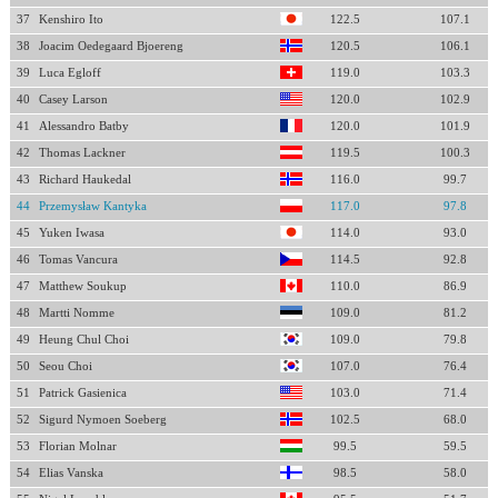
37
Kenshiro Ito
122.5
107.1
38
Joacim Oedegaard Bjoereng
120.5
106.1
39
Luca Egloff
119.0
103.3
40
Casey Larson
120.0
102.9
41
Alessandro Batby
120.0
101.9
42
Thomas Lackner
119.5
100.3
43
Richard Haukedal
116.0
99.7
44
Przemysław Kantyka
117.0
97.8
45
Yuken Iwasa
114.0
93.0
46
Tomas Vancura
114.5
92.8
47
Matthew Soukup
110.0
86.9
48
Martti Nomme
109.0
81.2
49
Heung Chul Choi
109.0
79.8
50
Seou Choi
107.0
76.4
51
Patrick Gasienica
103.0
71.4
52
Sigurd Nymoen Soeberg
102.5
68.0
53
Florian Molnar
99.5
59.5
54
Elias Vanska
98.5
58.0