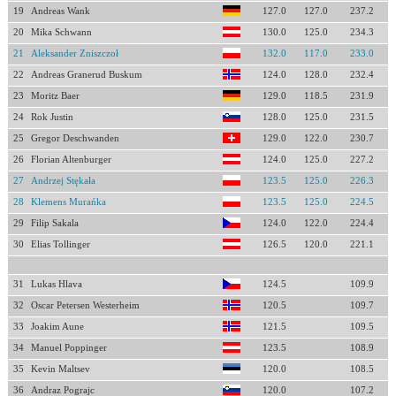
19
Andreas Wank
127.0
127.0
237.2
20
Mika Schwann
130.0
125.0
234.3
21
Aleksander Zniszczoł
132.0
117.0
233.0
22
Andreas Granerud Buskum
124.0
128.0
232.4
23
Moritz Baer
129.0
118.5
231.9
24
Rok Justin
128.0
125.0
231.5
25
Gregor Deschwanden
129.0
122.0
230.7
26
Florian Altenburger
124.0
125.0
227.2
27
Andrzej Stękała
123.5
125.0
226.3
28
Klemens Murańka
123.5
125.0
224.5
29
Filip Sakala
124.0
122.0
224.4
30
Elias Tollinger
126.5
120.0
221.1
31
Lukas Hlava
124.5
109.9
32
Oscar Petersen Westerheim
120.5
109.7
33
Joakim Aune
121.5
109.5
34
Manuel Poppinger
123.5
108.9
35
Kevin Maltsev
120.0
108.5
36
Andraz Pograjc
120.0
107.2