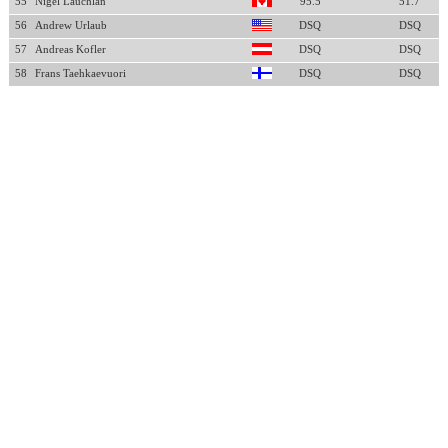
55
Nigel Lauchlan
95.5
51.7
56
Andrew Urlaub
DSQ
DSQ
57
Andreas Kofler
DSQ
DSQ
58
Frans Taehkaevuori
DSQ
DSQ