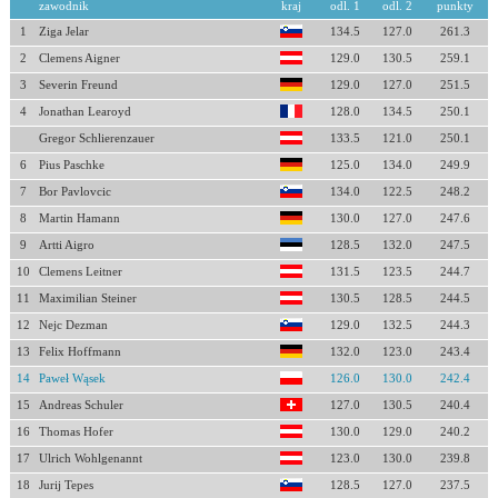
zawodnik
kraj
odl. 1
odl. 2
punkty
1
Ziga Jelar
134.5
127.0
261.3
2
Clemens Aigner
129.0
130.5
259.1
3
Severin Freund
129.0
127.0
251.5
4
Jonathan Learoyd
128.0
134.5
250.1
Gregor Schlierenzauer
133.5
121.0
250.1
6
Pius Paschke
125.0
134.0
249.9
7
Bor Pavlovcic
134.0
122.5
248.2
8
Martin Hamann
130.0
127.0
247.6
9
Artti Aigro
128.5
132.0
247.5
10
Clemens Leitner
131.5
123.5
244.7
11
Maximilian Steiner
130.5
128.5
244.5
12
Nejc Dezman
129.0
132.5
244.3
13
Felix Hoffmann
132.0
123.0
243.4
14
Paweł Wąsek
126.0
130.0
242.4
15
Andreas Schuler
127.0
130.5
240.4
16
Thomas Hofer
130.0
129.0
240.2
17
Ulrich Wohlgenannt
123.0
130.0
239.8
18
Jurij Tepes
128.5
127.0
237.5