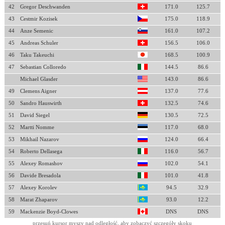
42
Gregor Deschwanden
171.0
125.7
43
Cestmir Kozisek
175.0
118.9
44
Anze Semenic
161.0
107.2
45
Andreas Schuler
156.5
106.0
46
Taku Takeuchi
168.5
100.9
47
Sebastian Colloredo
144.5
86.6
Michael Glasder
143.0
86.6
49
Clemens Aigner
137.0
77.6
50
Sandro Hauswirth
132.5
74.6
51
David Siegel
130.5
72.5
52
Martti Nomme
117.0
68.0
53
Mikhail Nazarov
124.0
66.4
54
Roberto Dellasega
116.0
56.7
55
Alexey Romashov
102.0
54.1
56
Davide Bresadola
101.0
41.8
57
Alexey Korolev
94.5
32.9
58
Marat Zhaparov
93.0
12.2
59
Mackenzie Boyd-Clowes
DNS
DNS
przesuń kursor myszy nad odległość, aby zobaczyć szczegóły skoku