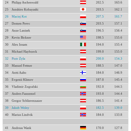
24
Philipp Aschenwald
202.5
163.6
25
Junshiro Kobayashi
203.5
162.1
26
Maciej Kot
207.5
161.7
27
Domen Prevc
203.5
157.1
28
Anze Lanisek
196.5
156.4
29
Kevin Bickner
198.5
155.6
30
Alex Insam
194.0
155.4
31
Michael Hayboeck
199.0
155.0
32
Piotr Żyła
200.0
154.3
33
Manuel Fettner
188.5
147.0
34
Antti Aalto
184.0
146.9
35
Evgenii Klimov
187.0
145.4
36
Vladimir Zografski
192.0
144.5
37
Anders Fannemel
193.0
144.4
38
Gregor Schlierenzauer
186.5
141.4
39
Jakub Wolny
182.5
139.0
40
Marius Lindvik
184.0
133.8
41
Andreas Wank
170.0
127.8