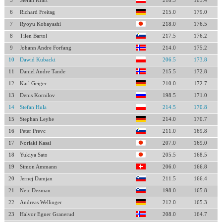
5
Stefan Kraft
218.5
185.4
6
Richard Freitag
215.0
179.0
7
Ryoyu Kobayashi
218.0
176.5
8
Tilen Bartol
217.5
176.2
9
Johann Andre Forfang
214.0
175.2
10
Dawid Kubacki
206.5
173.8
11
Daniel Andre Tande
215.5
172.8
12
Karl Geiger
210.0
172.7
13
Denis Kornilov
198.5
171.0
14
Stefan Hula
214.5
170.8
15
Stephan Leyhe
214.0
170.7
16
Peter Prevc
211.0
169.8
17
Noriaki Kasai
207.0
169.0
18
Yukiya Sato
205.5
168.5
19
Simon Ammann
206.0
166.8
20
Jernej Damjan
211.5
166.4
21
Nejc Dezman
198.0
165.8
22
Andreas Wellinger
212.0
165.3
23
Halvor Egner Granerud
208.0
164.7