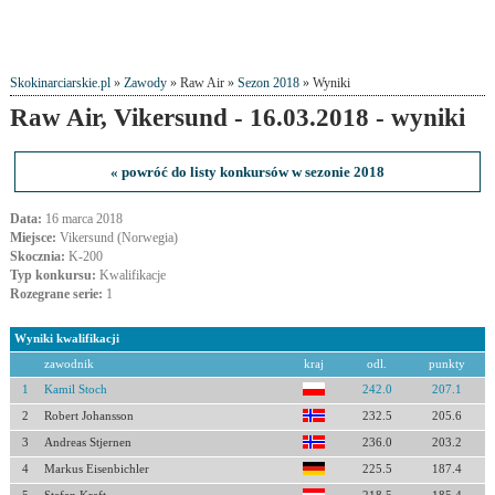
Skokinarciarskie.pl
»
Zawody
» Raw Air »
Sezon 2018
» Wyniki
Raw Air, Vikersund - 16.03.2018 - wyniki
« powróć do listy konkursów w sezonie 2018
Data:
16 marca 2018
Miejsce:
Vikersund (Norwegia)
Skocznia:
K-200
Typ konkursu:
Kwalifikacje
Rozegrane serie:
1
Wyniki kwalifikacji
zawodnik
kraj
odl.
punkty
1
Kamil Stoch
242.0
207.1
2
Robert Johansson
232.5
205.6
3
Andreas Stjernen
236.0
203.2
4
Markus Eisenbichler
225.5
187.4