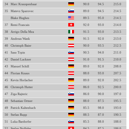
34
Marc Krauspenhaar
90.0
94.5
215.0
35
Matevz Sparovec
89.0
94.5
214.5
Blake Hughes
89.5
95.0
214.5
37
Remi Francais
92.0
93.0
214.0
38
Arrigo Della Mea
91.5
93.0
213.5
39
Andreas Wank
91.5
92.0
213.0
40
Christoph Baier
90.0
93.5
212.5
41
Saso Trpin
90.5
94.0
211.0
42
Daniel Lackner
91.0
91.5
210.0
43
Manuel Schill
89.0
92.0
208.0
44
Florian Knaus
88.0
93.0
207.5
45
Kevin Horlacher
89.0
92.0
202.5
46
Christoph Hutter
86.0
92.5
200.0
47
Ziga Rajteric
86.0
90.0
197.0
48
Sebastian Ortner
88.0
87.5
195.5
49
Patrick Kaltenbach
85.5
98.0
193.0
50
Stefan Rupp
88.5
87.0
190.5
51
Luka Bardorfer
85.5
88.0
188.0
52
Stefan Nyffeler
84.5
87.5
186.0