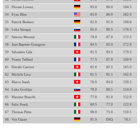
53
Florian Lorenz
85.0
86.0
184.5
54
Evan Bliss
85.0
86.0
182.0
55
Patrick Bodmer
82.0
91.0
180.0
56
Luka Smagaj
81.0
89.5
176.5
57
Simone Morassi
79.0
87.0
172.5
58
Jean Baptiste Grangeon
84.5
85.0
172.0
59
Sebastien Cala
81.5
83.5
170.5
60
Yoann Taillard
77.5
87.0
169.0
61
Davide Cantoni
81.0
82.5
165.0
62
Michele Liva
81.5
81.5
162.0
63
Marco Staub
76.0
84.0
159.5
64
Luka Grobljar
78.0
80.5
154.0
65
Maxime Bianchi
77.0
81.0
152.0
66
Felix Peselj
69.5
77.0
122.0
67
Thomas Pittin
68.0
75.0
110.5
68
Veit Glaser
81.0
DSQ
78.5