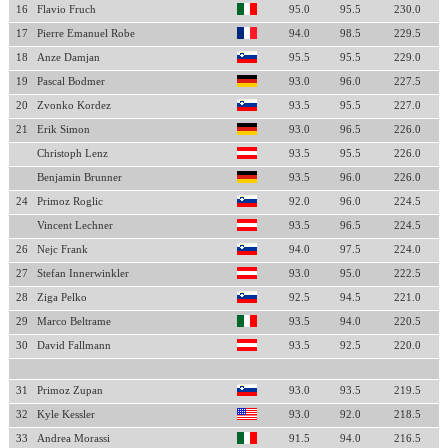
16
Flavio Fruch
95.0
95.5
230.0
17
Pierre Emanuel Robe
94.0
98.5
229.5
18
Anze Damjan
95.5
95.5
229.0
19
Pascal Bodmer
93.0
96.0
227.5
20
Zvonko Kordez
93.5
95.5
227.0
21
Erik Simon
93.0
96.5
226.0
Christoph Lenz
93.5
95.5
226.0
Benjamin Brunner
93.5
96.0
226.0
24
Primoz Roglic
92.0
96.0
224.5
Vincent Lechner
93.5
96.5
224.5
26
Nejc Frank
94.0
97.5
224.0
27
Stefan Innerwinkler
93.0
95.0
222.5
28
Ziga Pelko
92.5
94.5
221.0
29
Marco Beltrame
93.5
94.0
220.5
30
David Fallmann
93.5
92.5
220.0
31
Primoz Zupan
93.0
93.5
219.5
32
Kyle Kessler
93.0
92.0
218.5
33
Andrea Morassi
91.5
94.0
216.5