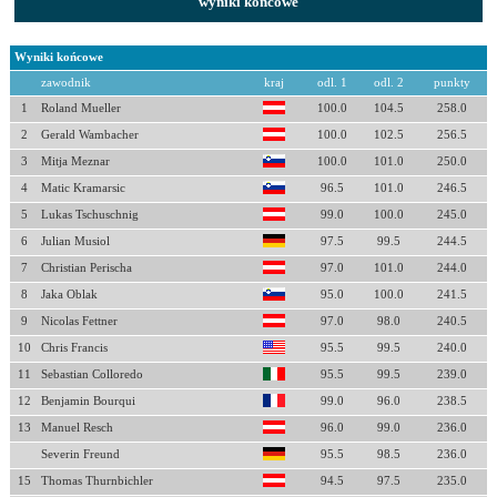
wyniki końcowe
Wyniki końcowe
zawodnik
kraj
odl. 1
odl. 2
punkty
1
Roland Mueller
100.0
104.5
258.0
2
Gerald Wambacher
100.0
102.5
256.5
3
Mitja Meznar
100.0
101.0
250.0
4
Matic Kramarsic
96.5
101.0
246.5
5
Lukas Tschuschnig
99.0
100.0
245.0
6
Julian Musiol
97.5
99.5
244.5
7
Christian Perischa
97.0
101.0
244.0
8
Jaka Oblak
95.0
100.0
241.5
9
Nicolas Fettner
97.0
98.0
240.5
10
Chris Francis
95.5
99.5
240.0
11
Sebastian Colloredo
95.5
99.5
239.0
12
Benjamin Bourqui
99.0
96.0
238.5
13
Manuel Resch
96.0
99.0
236.0
Severin Freund
95.5
98.5
236.0
15
Thomas Thurnbichler
94.5
97.5
235.0