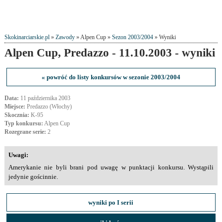
Skokinarciarskie.pl
»
Zawody
» Alpen Cup »
Sezon 2003/2004
» Wyniki
Alpen Cup, Predazzo - 11.10.2003 - wyniki
« powróć do listy konkursów w sezonie 2003/2004
Data:
11 października 2003
Miejsce:
Predazzo (Włochy)
Skocznia:
K-95
Typ konkursu:
Alpen Cup
Rozegrane serie:
2
Uwagi:
Amerykanie nie byli brani pod uwagę w punktacji konkursu. Wystąpili
jedynie gościnnie.
wyniki po I serii