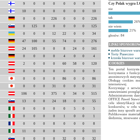
Czy Polak wygra L
9
0
0
0
0
0
0
9
nie
10
0
0
0
0
0
0
10
tak
0
0
0
226
0
0
0
226
26
0
125
0
0
0
0
0
125
nie wiem
21%
0
0
0
12
22
0
0
34
głosów: 84
47
100
0
55
74
0
0
276
LINKI SPONSORO
24
105
0
0
8
24
0
161
meble biurowe war
Torty Piaseczno
0
0
0
0
4
0
0
4
krzesła biurowe wa
COOKIES
2
0
0
0
60
58
0
120
Ten portal korzyst
0
9
0
0
0
0
0
9
korzystania z funkcj
anonimowych statyst
0
0
0
0
86
0
0
86
Obsługę cookies mo
internetowej.
0
0
0
31
0
0
0
31
Korzystając z serw
ustawieniami przegląd
106
0
0
375
0
34
0
515
Administratorem dany
OFFICE Paweł Stawow
13
0
0
24
18
0
0
55
celu identyfikacji 
konkursów, w celu w
0
0
0
0
0
5
0
5
żaden inny sposób ar
Publikowane materiał
0
0
0
0
1
0
0
1
śledzenia, stosowane 
0
0
0
8
0
0
0
8
11
0
0
0
0
0
0
11
0
0
0
0
32
0
0
32