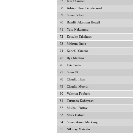
67
Iver Olaussen
68
Adrian Thon Gundersrud
69
Simen Vikan
70
Bendik Jakobsen Heggli
71
Yuto Nakamura
72
Keisuke Takahashi
73
Maksim Duka
74
Kanchi Yamane
75
Ilya Mankov
76
Eric Fuchs
77
Shun Oi
78
Claudio Haas
79
Claudio Moerth
80
Valentin Foubert
81
Tatsunao Kobayashi
82
Mikhail Purtov
83
Mark Hafnar
84
Simen Aasen Markeng
85
Nikolay Matavin