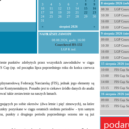
1
2
8 sierpnia 2026 (so
3
4
5
6
7
8
9
10
11
12
13
14
15
16
08:30
LGP Courc
17
18
19
20
21
22
23
10:30
LGP Courc
24
25
26
27
28
29
30
31
16:00
LGP Courc
«
sierpień 2026
»
18:00
LGP Courc
9 sierpnia 2026 (nie
NAJBLIŻSZE ZAWODY
09:00
LGP Courc
08.08.2026, godz. 16:00
Courchevel HS-132
10:30
LGP Courc
LGP K ind.
16:00
LGP Courc
18:00
LGP Courc
ienie punktów zdobytych przez wszystkich zawodników w ciągu
15 sierpnia 2026 (s
IS Cup (np. od początku lipca poprzedniego roku do końca czerwca
10:00
FIS Cup S
13:00
FIS Cup S
14:00
FIS Cup S
iędzynarodową Federację Narciarską (FIS), jednak jego elementy są
15:15
FIS Cup S
ze Kontynentalnym. Ponadto jest to ciekawe źródło danych do analiz
wać takie zestawienie na naszych łamach.
16 sierpnia 2026 (ni
09:00
FIS Cup S
tępujących po sobie okresów (dwa letnie i pięć zimowych), na które
10:15
FIS Cup S
 punkty pozyskane w ciągu ostatnich siedmiu periodów - tym samym
nu, punkty z drugiego periodu poprzedniego sezonu nie są już