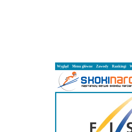
Wygląd
Menu główne
Zawody
Rankingi
W