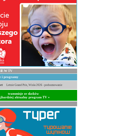
IE W TV
je i programy
rt
Letnie Grand Prix, Wisła 2026 - podsumowanie
transmisje ze skoków
jbardziej aktualny program TV »