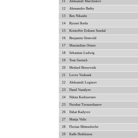
11
Aleksandr Marchukov
12
Alessandro Batby
13
Ren Nikaido
14
Ryusei Ikeda
15
Kristoffer Eriksen Sundal
16
Benjamin Oestvold
17
Maximilian Ortner
18
Sebastian Ludwig
19
Tom Gerisch
20
Medard Brezovnik
21
Lovro Vodusek
22
Aleksandr Loginov
23
Danil Vassilyev
24
Nikita Kudriavtsev
25
Nurshat Tursunzhanov
26
Ilshat Kadyrov
27
Matija Vidic
28
Florian Mittendorfer
29
Kalle Heikkinen