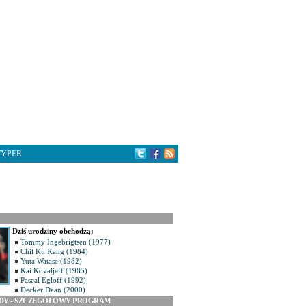
TYPER
Dziś urodziny obchodzą:
Tommy Ingebrigtsen (1977)
Chil Ku Kang (1984)
Yuta Watase (1982)
Kai Kovaljeff (1985)
Pascal Egloff (1992)
Decker Dean (2000)
ODY - SZCZEGÓŁOWY PROGRAM