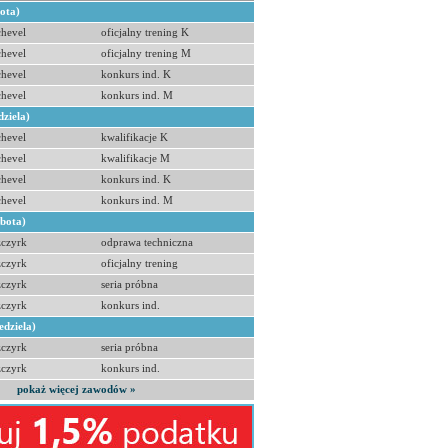
bota)
hevel
oficjalny trening K
hevel
oficjalny trening M
hevel
konkurs ind. K
hevel
konkurs ind. M
dziela)
hevel
kwalifikacje K
hevel
kwalifikacje M
hevel
konkurs ind. K
hevel
konkurs ind. M
obota)
zczyrk
odprawa techniczna
zczyrk
oficjalny trening
zczyrk
seria próbna
zczyrk
konkurs ind.
edziela)
zczyrk
seria próbna
zczyrk
konkurs ind.
pokaż więcej zawodów »