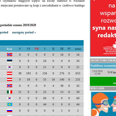
 z czynników mających wpływ na kwoty startowe w Pucharze
 miejscami premiowane są kraje z zawodnikami w czołówce każdego
periodzie sezonu 2019/2020
period
następny period »
kraj
V
VI
VII
I
II
III
IV
suma
0
0
0
0
0
16
0
16
SKOKI NARCIARSK
0
0
0
26
0
0
0
26
Najbliższe transmis
0
0
0
21
0
0
0
21
13.8.2026
TVP Spo
38
183
0
156
0
276
0
653
15:00
0
18
0
55
18
140
0
231
na
0
0
0
0
4
38
0
42
REKLAMA
21
0
0
25
0
13
0
59
0
0
0
69
0
0
0
69
0
0
0
44
0
0
0
44
0
0
0
0
0
2
0
2