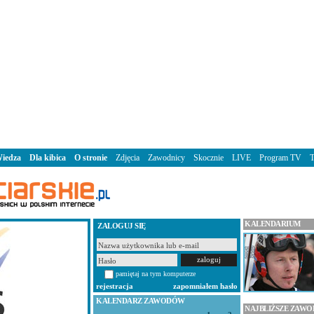
iedza
Dla kibica
O stronie
Zdjęcia
Zawodnicy
Skocznie
LIVE
Program TV
KALENDARIUM
ZALOGUJ SIĘ
pamiętaj na tym komputerze
rejestracja
zapomniałem hasło
KALENDARZ ZAWODÓW
NAJBLIŻSZE ZAW