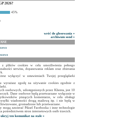
GP 2026?
45%
%
wróć do głosowania »
archiwum sond »
WANE
szawa
rszawa
a z plików cookies w celu umożliwienia pełnego
onalności serwisu, dopasowania reklam oraz zbierania
yk.
żesz wyłączyć w ustawieniach Twojej przeglądarki
isu wyrażasz zgodę na używanie cookies zgodnie z
arki.
ch osobowych, udostępnionych przez Klienta, jest 10
czyk. Dane osobowe będą przetwarzane wyłącznie w
użytkowników piszących komentarze, w celu obsługi
ysyłki wiadomości drogą mailową itp. i nie będą w
chiwizowane, gromadzone lub przetwarzane.
y mogą zawierać Piksel Facebooka i inne technologie
za pośrednictwem stron internetowych osób trzecich.
ukryj ten komunikat na stałe »