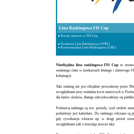
Lista Rankingowa FIS Cup
Kwoty startowe w FIS Cup
Światowa Lista Rankingowa (WRL)
Kontynentalna Lista Rankingowa (CRL)
Nieoficjalna lista rankingowa FIS Cup
to zestaw
ostatniego roku w konkursach letniego i zimowego F
kolejnego).
Taki ranking nie jest oficjalnie prowadzony przez M
uwzględniane przy ustalaniu kwot startowych w Puchar
dla fanów skoków, dlatego zdecydowaliśmy się publiko
Podstawą rankingu są tzw. periody, czyli siedem nas
podzielony jest kalendarz. Do rankingu wliczane są
gdy rywalizacja wkracza np. w drugi period sezo
uwzględniane (ale z trzeciego jeszcze tak).