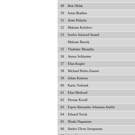
49
Rok Oblak
50
Jonas Bratlien
51
Arttu Pohjola
52
Maksim Kolobov
53
Soelve Jokerud Strand
Maksim Bartolj
55
Vladislav Mustafin
56
Anton Schluetter
57
Elias Kogler
58
Michael Hofer-Zauner
59
Julian Ketterer
60
Karlo Vodusek
61
Elias Medwed
62
Florian Kroell
63
Espen Alexander Johansen Amble
64
Eduard Torok
65
Hisaki Nagamine
66
Sindre Ulven Joergensen