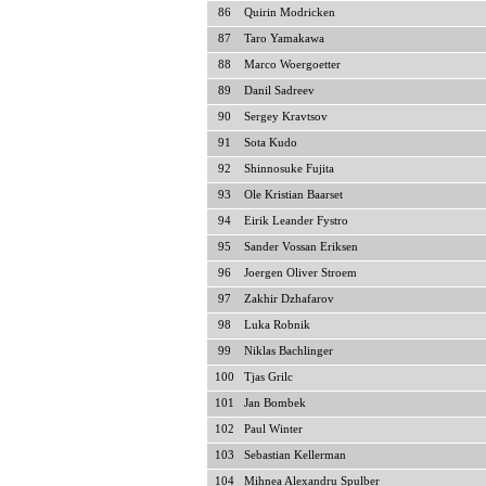
86
Quirin Modricken
87
Taro Yamakawa
88
Marco Woergoetter
89
Danil Sadreev
90
Sergey Kravtsov
91
Sota Kudo
92
Shinnosuke Fujita
93
Ole Kristian Baarset
94
Eirik Leander Fystro
95
Sander Vossan Eriksen
96
Joergen Oliver Stroem
97
Zakhir Dzhafarov
98
Luka Robnik
99
Niklas Bachlinger
100
Tjas Grilc
101
Jan Bombek
102
Paul Winter
103
Sebastian Kellerman
104
Mihnea Alexandru Spulber