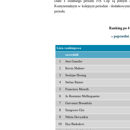
Dane z ostatniego periodu FIS Cup są jednym
Kontynentalnym w kolejnym periodzie - dodatkowymi
periodu.
Ranking po 4 
« poprzedni 
Lista rankingowa
zawodnik
1
Jens Gaarder
2
Kevin Maltsev
3
Seokjae Hwang
4
Stefan Rainer
5
Francisco Moerth
6
Jo Roemme Mellingsaeter
7
Giovanni Bresadola
8
Sungwoo Cho
9
Nikita Devyatkin
10
Ilya Baskakov