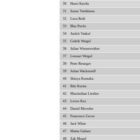
30
Henri Kavilo
31
Jonne Veteläinen
32
Luca Roth
33
Blaz Pavlic
34
Andrii Vaskul
35
Cedrik Weigel
36
Julian Wienerroither
37
Lennart Weigel
38
Peter Resinger
39
Julian Wackernell
40
Shinya Komaba
41
Riki Kurita
42
Maximilian Lienher
43
Lovro Kos
44
Daniel Moroder
45
Francesco Cecon
46
Jack White
47
Mattia Galiani
48
Zak Mogel