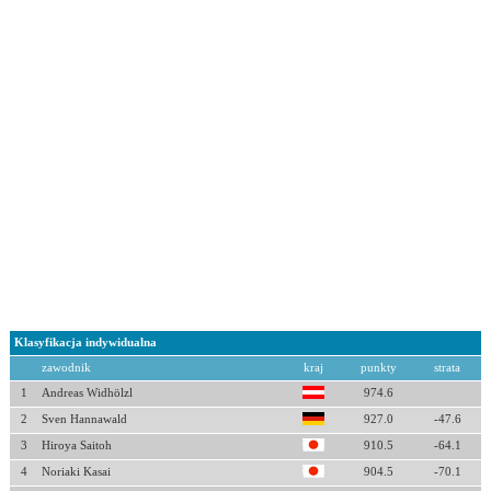
Klasyfikacja indywidualna
zawodnik
kraj
punkty
strata
1
Andreas Widhölzl
974.6
2
Sven Hannawald
927.0
-47.6
3
Hiroya Saitoh
910.5
-64.1
4
Noriaki Kasai
904.5
-70.1