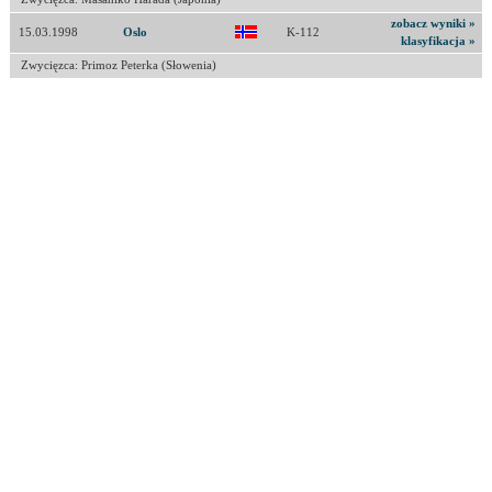
zobacz wyniki »
15.03.1998
Oslo
K-112
klasyfikacja »
Zwycięzca: Primoz Peterka (Słowenia)