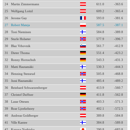
24
Martin Zimmermann
611.0
-363.6
25
Wolfgang Loitzl
609.2
-365.4
26
Jerome Gay
593.0
-381.6
27
Robert Mateja
587.5
-387.1
28
Toni Nieminen
584.8
-389.8
29
Sturle Holseter
577.9
-396.7
30
Blaz Vrhovnik
561.7
-412.9
31
Dieter Thoma
551.4
-423.2
32
Ronny Hornschuh
543.3
-431.3
33
Matti Hautamäki
530.3
-444.3
34
Henning Stensrud
505.8
-468.8
35
Jussi Hautamäki
485.4
-489.2
36
Reinhard Schwarzenberger
413.9
-560.7
37
Christof Duffner
411.8
-562.8
38
Lasse Ottesen
403.3
-571.3
39
Roar Ljoekelsoey
402.1
-572.5
40
Andreas Goldberger
389.8
-584.8
41
Ville Kantee
384.8
-589.8
42
Kazuya Yoshioka
290.8
-683.8