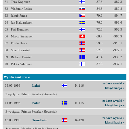
61
Tero Koponen
87.3
-887.3
62
Vladimir Rosko
84.8
-889.8
63
Jakub Janda
79.9
-894.7
64
Jan Halvardsson
76.0
-898.6
65
Pasi Huttunen
72.3
-902.3
66
Marco Steinauer
68.7
-905.9
67
Frode Haare
59.5
-915.1
68
Stian Kvarstad
52.5
-922.1
69
Rickard Froeier
41.4
-933.2
70
Pekka Salminen
37.5
-937.1
Wyniki konkursów
zobacz wyniki »
08.03.1998
Lahti
K-116
klasyfikacja »
Zwycięzca: Primoz Peterka (Słowenia)
zobacz wyniki »
11.03.1998
Falun
K-115
klasyfikacja »
Zwycięzca: Primoz Peterka (Słowenia)
zobacz wyniki »
13.03.1998
Trondheim
K-120
klasyfikacja »
Zwycięzca: Masahiko Harada (Japonia)