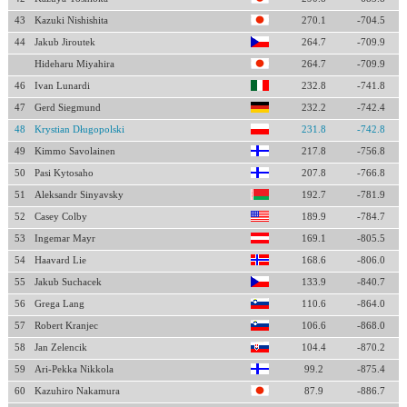
43
Kazuki Nishishita
270.1
-704.5
44
Jakub Jiroutek
264.7
-709.9
Hideharu Miyahira
264.7
-709.9
46
Ivan Lunardi
232.8
-741.8
47
Gerd Siegmund
232.2
-742.4
48
Krystian Długopolski
231.8
-742.8
49
Kimmo Savolainen
217.8
-756.8
50
Pasi Kytosaho
207.8
-766.8
51
Aleksandr Sinyavsky
192.7
-781.9
52
Casey Colby
189.9
-784.7
53
Ingemar Mayr
169.1
-805.5
54
Haavard Lie
168.6
-806.0
55
Jakub Suchacek
133.9
-840.7
56
Grega Lang
110.6
-864.0
57
Robert Kranjec
106.6
-868.0
58
Jan Zelencik
104.4
-870.2
59
Ari-Pekka Nikkola
99.2
-875.4
60
Kazuhiro Nakamura
87.9
-886.7