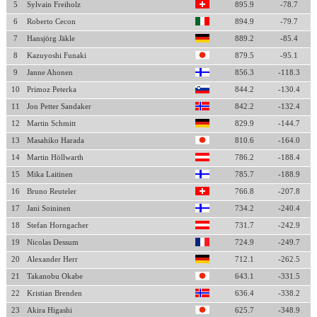
5
Sylvain Freiholz
895.9
-78.7
6
Roberto Cecon
894.9
-79.7
7
Hansjörg Jäkle
889.2
-85.4
8
Kazuyoshi Funaki
879.5
-95.1
9
Janne Ahonen
856.3
-118.3
10
Primoz Peterka
844.2
-130.4
11
Jon Petter Sandaker
842.2
-132.4
12
Martin Schmitt
829.9
-144.7
13
Masahiko Harada
810.6
-164.0
14
Martin Höllwarth
786.2
-188.4
15
Mika Laitinen
785.7
-188.9
16
Bruno Reuteler
766.8
-207.8
17
Jani Soininen
734.2
-240.4
18
Stefan Horngacher
731.7
-242.9
19
Nicolas Dessum
724.9
-249.7
20
Alexander Herr
712.1
-262.5
21
Takanobu Okabe
643.1
-331.5
22
Kristian Brenden
636.4
-338.2
23
Akira Higashi
625.7
-348.9