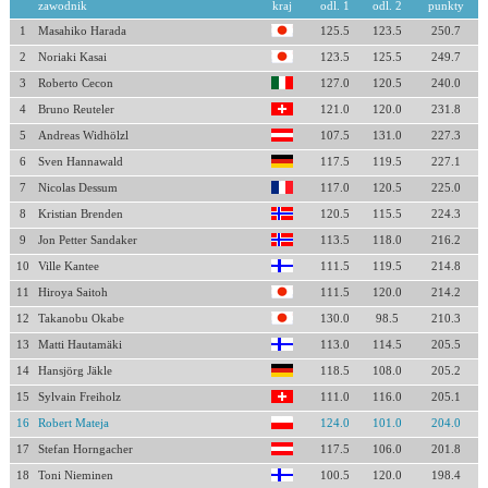
zawodnik
kraj
odl. 1
odl. 2
punkty
1
Masahiko Harada
125.5
123.5
250.7
2
Noriaki Kasai
123.5
125.5
249.7
3
Roberto Cecon
127.0
120.5
240.0
4
Bruno Reuteler
121.0
120.0
231.8
5
Andreas Widhölzl
107.5
131.0
227.3
6
Sven Hannawald
117.5
119.5
227.1
7
Nicolas Dessum
117.0
120.5
225.0
8
Kristian Brenden
120.5
115.5
224.3
9
Jon Petter Sandaker
113.5
118.0
216.2
10
Ville Kantee
111.5
119.5
214.8
11
Hiroya Saitoh
111.5
120.0
214.2
12
Takanobu Okabe
130.0
98.5
210.3
13
Matti Hautamäki
113.0
114.5
205.5
14
Hansjörg Jäkle
118.5
108.0
205.2
15
Sylvain Freiholz
111.0
116.0
205.1
16
Robert Mateja
124.0
101.0
204.0
17
Stefan Horngacher
117.5
106.0
201.8
18
Toni Nieminen
100.5
120.0
198.4