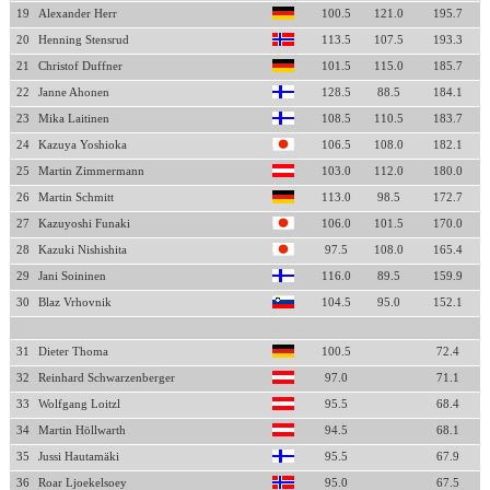
19
Alexander Herr
100.5
121.0
195.7
20
Henning Stensrud
113.5
107.5
193.3
21
Christof Duffner
101.5
115.0
185.7
22
Janne Ahonen
128.5
88.5
184.1
23
Mika Laitinen
108.5
110.5
183.7
24
Kazuya Yoshioka
106.5
108.0
182.1
25
Martin Zimmermann
103.0
112.0
180.0
26
Martin Schmitt
113.0
98.5
172.7
27
Kazuyoshi Funaki
106.0
101.5
170.0
28
Kazuki Nishishita
97.5
108.0
165.4
29
Jani Soininen
116.0
89.5
159.9
30
Blaz Vrhovnik
104.5
95.0
152.1
31
Dieter Thoma
100.5
72.4
32
Reinhard Schwarzenberger
97.0
71.1
33
Wolfgang Loitzl
95.5
68.4
34
Martin Höllwarth
94.5
68.1
35
Jussi Hautamäki
95.5
67.9
36
Roar Ljoekelsoey
95.0
67.5