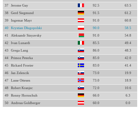
37
Jerome Gay
92.5
63.5
38
Gerd Siegmund
91.5
61.2
39
Ingemar Mayr
91.0
60.8
40
Krystian Długopolski
90.0
58.5
41
Aleksandr Sinyavsky
91.0
54.8
42
Ivan Lunardi
85.5
49.4
43
Grega Lang
86.0
48.3
44
Primoz Peterka
85.0
42.0
45
Rickard Froeier
83.0
41.4
46
Jan Zelencik
73.0
19.9
47
Lasse Ottesen
73.0
18.9
48
Robert Kranjec
72.0
10.6
49
Ronny Hornschuh
66.0
6.3
50
Andreas Goldberger
60.0
0.0