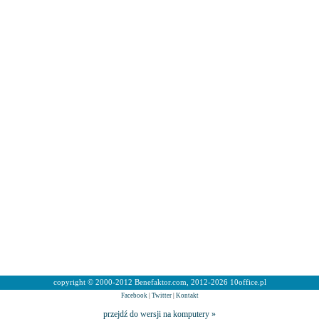
copyright © 2000-2012 Benefaktor.com, 2012-2026 10office.pl
Facebook
|
Twitter
|
Kontakt
przejdź do wersji na komputery »