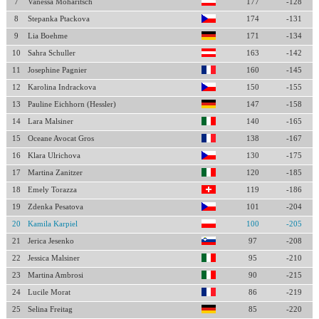
7
Vanessa Moharitsch
177
-128
8
Stepanka Ptackova
174
-131
9
Lia Boehme
171
-134
10
Sahra Schuller
163
-142
11
Josephine Pagnier
160
-145
12
Karolina Indrackova
150
-155
13
Pauline Eichhorn (Hessler)
147
-158
14
Lara Malsiner
140
-165
15
Oceane Avocat Gros
138
-167
16
Klara Ulrichova
130
-175
17
Martina Zanitzer
120
-185
18
Emely Torazza
119
-186
19
Zdenka Pesatova
101
-204
20
Kamila Karpiel
100
-205
21
Jerica Jesenko
97
-208
22
Jessica Malsiner
95
-210
23
Martina Ambrosi
90
-215
24
Lucile Morat
86
-219
25
Selina Freitag
85
-220