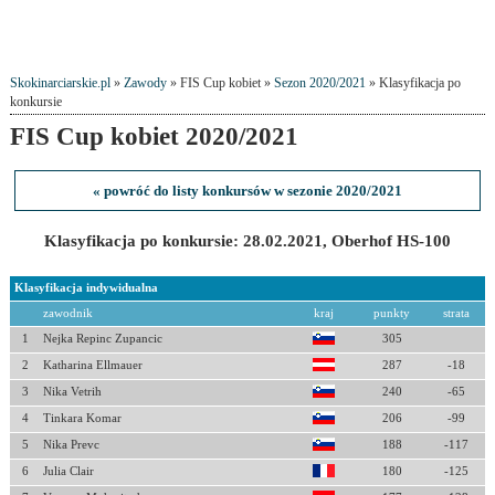
Skokinarciarskie.pl
»
Zawody
» FIS Cup kobiet »
Sezon 2020/2021
» Klasyfikacja po
konkursie
FIS Cup kobiet 2020/2021
« powróć do listy konkursów w sezonie 2020/2021
Klasyfikacja po konkursie: 28.02.2021, Oberhof HS-100
Klasyfikacja indywidualna
zawodnik
kraj
punkty
strata
1
Nejka Repinc Zupancic
305
2
Katharina Ellmauer
287
-18
3
Nika Vetrih
240
-65
4
Tinkara Komar
206
-99
5
Nika Prevc
188
-117
6
Julia Clair
180
-125