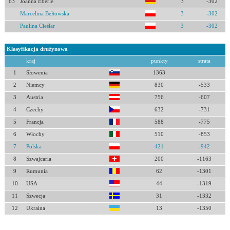
63
Joanna Eberle
3
-302
Marcelina Bełtowska
3
-302
Paulina Cieślar
3
-302
Klasyfikacja drużynowa
kraj
punkty
strata
1
Słowenia
1363
2
Niemcy
830
-533
3
Austria
756
-607
4
Czechy
632
-731
5
Francja
588
-775
6
Włochy
510
-853
7
Polska
421
-942
8
Szwajcaria
200
-1163
9
Rumunia
62
-1301
10
USA
44
-1319
11
Szwecja
31
-1332
12
Ukraina
13
-1350