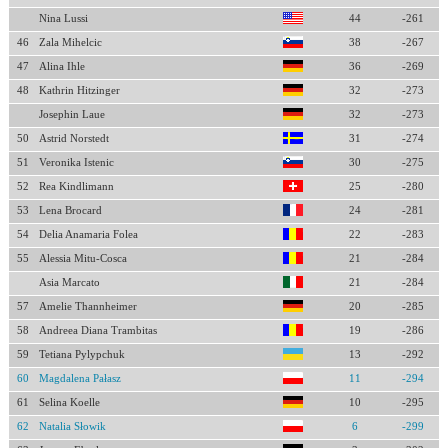
Nina Lussi
44
-261
46
Zala Mihelcic
38
-267
47
Alina Ihle
36
-269
48
Kathrin Hitzinger
32
-273
Josephin Laue
32
-273
50
Astrid Norstedt
31
-274
51
Veronika Istenic
30
-275
52
Rea Kindlimann
25
-280
53
Lena Brocard
24
-281
54
Delia Anamaria Folea
22
-283
55
Alessia Mitu-Cosca
21
-284
Asia Marcato
21
-284
57
Amelie Thannheimer
20
-285
58
Andreea Diana Trambitas
19
-286
59
Tetiana Pylypchuk
13
-292
60
Magdalena Pałasz
11
-294
61
Selina Koelle
10
-295
62
Natalia Słowik
6
-299