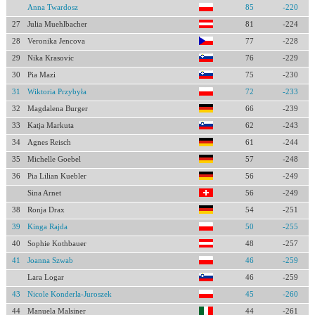
Anna Twardosz
85
-220
27
Julia Muehlbacher
81
-224
28
Veronika Jencova
77
-228
29
Nika Krasovic
76
-229
30
Pia Mazi
75
-230
31
Wiktoria Przybyła
72
-233
32
Magdalena Burger
66
-239
33
Katja Markuta
62
-243
34
Agnes Reisch
61
-244
35
Michelle Goebel
57
-248
36
Pia Lilian Kuebler
56
-249
Sina Arnet
56
-249
38
Ronja Drax
54
-251
39
Kinga Rajda
50
-255
40
Sophie Kothbauer
48
-257
41
Joanna Szwab
46
-259
Lara Logar
46
-259
43
Nicole Konderla-Juroszek
45
-260
44
Manuela Malsiner
44
-261