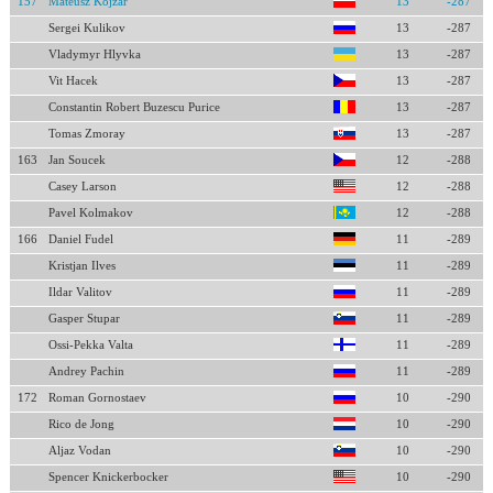
157
Mateusz Kojzar
13
-287
Sergei Kulikov
13
-287
Vladymyr Hlyvka
13
-287
Vit Hacek
13
-287
Constantin Robert Buzescu Purice
13
-287
Tomas Zmoray
13
-287
163
Jan Soucek
12
-288
Casey Larson
12
-288
Pavel Kolmakov
12
-288
166
Daniel Fudel
11
-289
Kristjan Ilves
11
-289
Ildar Valitov
11
-289
Gasper Stupar
11
-289
Ossi-Pekka Valta
11
-289
Andrey Pachin
11
-289
172
Roman Gornostaev
10
-290
Rico de Jong
10
-290
Aljaz Vodan
10
-290
Spencer Knickerbocker
10
-290