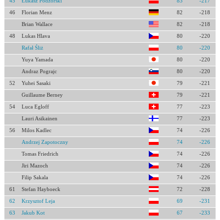
45
Łukasz Podżorski
83
-217
46
Florian Menz
82
-218
Brian Wallace
82
-218
48
Lukas Hlava
80
-220
Rafał Śliż
80
-220
Yuya Yamada
80
-220
Andraz Pograjc
80
-220
52
Yuhei Sasaki
79
-221
Guillaume Berney
79
-221
54
Luca Egloff
77
-223
Lauri Asikainen
77
-223
56
Milos Kadlec
74
-226
Andrzej Zapotoczny
74
-226
Tomas Friedrich
74
-226
Jiri Mazoch
74
-226
Filip Sakala
74
-226
61
Stefan Hayboeck
72
-228
62
Krzysztof Leja
69
-231
63
Jakub Kot
67
-233