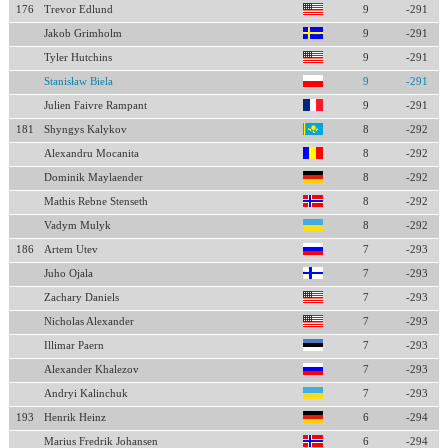
176
Trevor Edlund
9
-291
Jakob Grimholm
9
-291
Tyler Hutchins
9
-291
Stanisław Biela
9
-291
Julien Faivre Rampant
9
-291
181
Shyngys Kalykov
8
-292
Alexandru Mocanita
8
-292
Dominik Maylaender
8
-292
Mathis Rebne Stenseth
8
-292
Vadym Mulyk
8
-292
186
Artem Utev
7
-293
Juho Ojala
7
-293
Zachary Daniels
7
-293
Nicholas Alexander
7
-293
Illimar Paern
7
-293
Alexander Khalezov
7
-293
Andryi Kalinchuk
7
-293
193
Henrik Heinz
6
-294
Marius Fredrik Johansen
6
-294