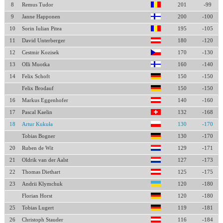
8
Remus Tudor
201
-99
9
Janne Happonen
200
-100
10
Sorin Iulian Pitea
195
-105
11
David Unterberger
180
-120
12
Cestmir Kozisek
170
-130
13
Olli Muotka
160
-140
14
Felix Schoft
150
-150
Felix Brodauf
150
-150
16
Markus Eggenhofer
140
-160
17
Pascal Kaelin
132
-168
18
Artur Kukuła
130
-170
Tobias Bogner
130
-170
20
Ruben de Wit
129
-171
21
Oldrik van der Aalst
127
-173
22
Thomas Diethart
125
-175
23
Andrii Klymchuk
120
-180
Florian Horst
120
-180
25
Tobias Lugert
119
-181
26
Christoph Stauder
116
-184