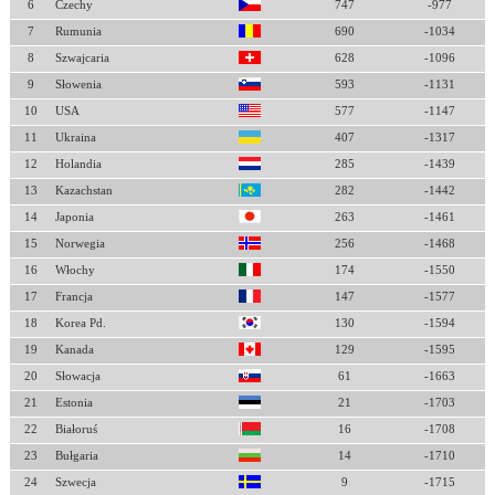
6
Czechy
747
-977
7
Rumunia
690
-1034
8
Szwajcaria
628
-1096
9
Słowenia
593
-1131
10
USA
577
-1147
11
Ukraina
407
-1317
12
Holandia
285
-1439
13
Kazachstan
282
-1442
14
Japonia
263
-1461
15
Norwegia
256
-1468
16
Włochy
174
-1550
17
Francja
147
-1577
18
Korea Pd.
130
-1594
19
Kanada
129
-1595
20
Słowacja
61
-1663
21
Estonia
21
-1703
22
Białoruś
16
-1708
23
Bułgaria
14
-1710
24
Szwecja
9
-1715