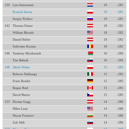
139
Lars Antonissen
19
-281
Konrad Janota
19
-281
Sergey Pyzhov
19
-281
142
Thomas Ortner
18
-282
William Rhoads
18
-282
Daniel Huber
18
-282
Szilvester Kozma
18
-282
146
Yauheny Mytskaniuk
16
-284
Tim Babnik
16
-284
148
Jakub Wolny
15
-285
Roberto Dellasega
15
-285
Franz Roeder
15
-285
Rogan Reid
15
-285
David Bartos
15
-285
153
Florian Gugg
14
-286
Miles Lussi
14
-286
Deyan Funtarov
14
-286
Zak Silih
14
-286