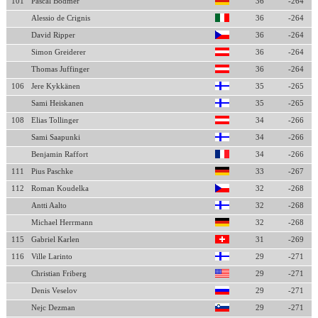
101
Pascal Bodmer
36
-264
Alessio de Crignis
36
-264
David Ripper
36
-264
Simon Greiderer
36
-264
Thomas Juffinger
36
-264
106
Jere Kykkänen
35
-265
Sami Heiskanen
35
-265
108
Elias Tollinger
34
-266
Sami Saapunki
34
-266
Benjamin Raffort
34
-266
111
Pius Paschke
33
-267
112
Roman Koudelka
32
-268
Antti Aalto
32
-268
Michael Herrmann
32
-268
115
Gabriel Karlen
31
-269
116
Ville Larinto
29
-271
Christian Friberg
29
-271
Denis Veselov
29
-271
Nejc Dezman
29
-271