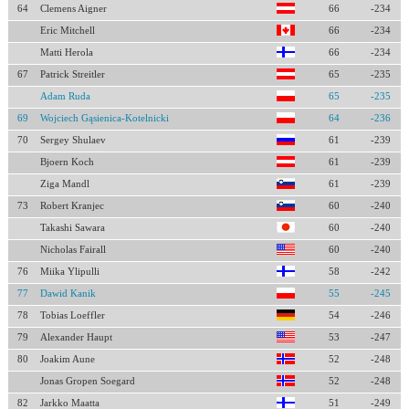
64
Clemens Aigner
66
-234
Eric Mitchell
66
-234
Matti Herola
66
-234
67
Patrick Streitler
65
-235
Adam Ruda
65
-235
69
Wojciech Gąsienica-Kotelnicki
64
-236
70
Sergey Shulaev
61
-239
Bjoern Koch
61
-239
Ziga Mandl
61
-239
73
Robert Kranjec
60
-240
Takashi Sawara
60
-240
Nicholas Fairall
60
-240
76
Miika Ylipulli
58
-242
77
Dawid Kanik
55
-245
78
Tobias Loeffler
54
-246
79
Alexander Haupt
53
-247
80
Joakim Aune
52
-248
Jonas Gropen Soegard
52
-248
82
Jarkko Maatta
51
-249