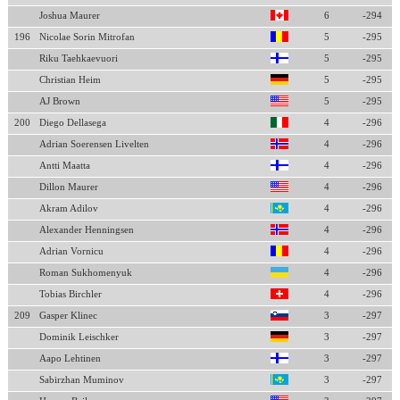
Joshua Maurer
6
-294
196
Nicolae Sorin Mitrofan
5
-295
Riku Taehkaevuori
5
-295
Christian Heim
5
-295
AJ Brown
5
-295
200
Diego Dellasega
4
-296
Adrian Soerensen Livelten
4
-296
Antti Maatta
4
-296
Dillon Maurer
4
-296
Akram Adilov
4
-296
Alexander Henningsen
4
-296
Adrian Vornicu
4
-296
Roman Sukhomenyuk
4
-296
Tobias Birchler
4
-296
209
Gasper Klinec
3
-297
Dominik Leischker
3
-297
Aapo Lehtinen
3
-297
Sabirzhan Muminov
3
-297