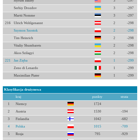
Hyrum Bailey
3
-297
Serhiy Drozdov
3
-297
Martti Nomme
3
-297
216
Ulrich Wohlgenannt
2
-298
Szymon Szostok
2
-298
Tim Heinrich
2
-298
Vitaliy Shumbarets
2
-298
Akos Szilagyi
2
-298
221
Jan Zięba
1
-299
Zeno di Lenardo
1
-299
Maximilian Piater
1
-299
Klasyfikacja drużynowa
kraj
punkty
strata
1
Niemcy
1724
2
Austria
1530
-194
3
Finlandia
1042
-682
4
Polska
1015
-709
5
Rosja
795
-929