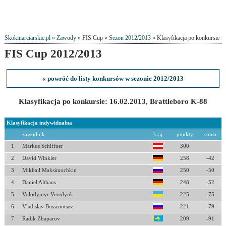
Skokinarciarskie.pl
»
Zawody
» FIS Cup »
Sezon 2012/2013
» Klasyfikacja po konkursie
FIS Cup 2012/2013
« powróć do listy konkursów w sezonie 2012/2013
Klasyfikacja po konkursie: 16.02.2013, Brattleboro K-88
Klasyfikacja indywidualna
zawodnik
kraj
punkty
strata
1
Markus Schiffner
300
2
David Winkler
258
-42
3
Mikhail Maksimochkin
250
-50
4
Daniel Althaus
248
-52
5
Volodymyr Veredyuk
225
-75
6
Vladislav Boyarintsev
221
-79
7
Radik Zhaparov
209
-91