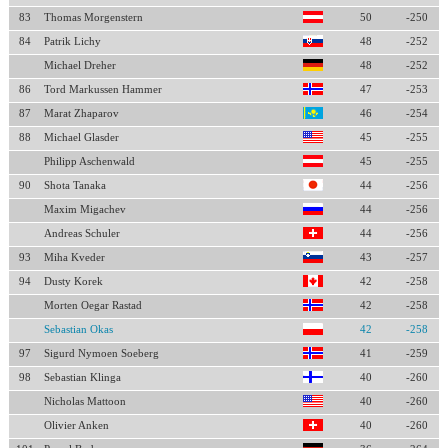
83
Thomas Morgenstern
50
-250
84
Patrik Lichy
48
-252
Michael Dreher
48
-252
86
Tord Markussen Hammer
47
-253
87
Marat Zhaparov
46
-254
88
Michael Glasder
45
-255
Philipp Aschenwald
45
-255
90
Shota Tanaka
44
-256
Maxim Migachev
44
-256
Andreas Schuler
44
-256
93
Miha Kveder
43
-257
94
Dusty Korek
42
-258
Morten Oegar Rastad
42
-258
Sebastian Okas
42
-258
97
Sigurd Nymoen Soeberg
41
-259
98
Sebastian Klinga
40
-260
Nicholas Mattoon
40
-260
Olivier Anken
40
-260