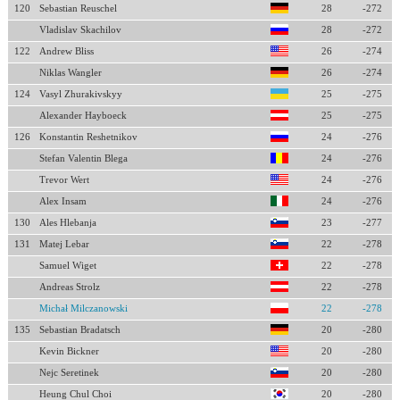
120
Sebastian Reuschel
28
-272
Vladislav Skachilov
28
-272
122
Andrew Bliss
26
-274
Niklas Wangler
26
-274
124
Vasyl Zhurakivskyy
25
-275
Alexander Hayboeck
25
-275
126
Konstantin Reshetnikov
24
-276
Stefan Valentin Blega
24
-276
Trevor Wert
24
-276
Alex Insam
24
-276
130
Ales Hlebanja
23
-277
131
Matej Lebar
22
-278
Samuel Wiget
22
-278
Andreas Strolz
22
-278
Michał Milczanowski
22
-278
135
Sebastian Bradatsch
20
-280
Kevin Bickner
20
-280
Nejc Seretinek
20
-280
Heung Chul Choi
20
-280