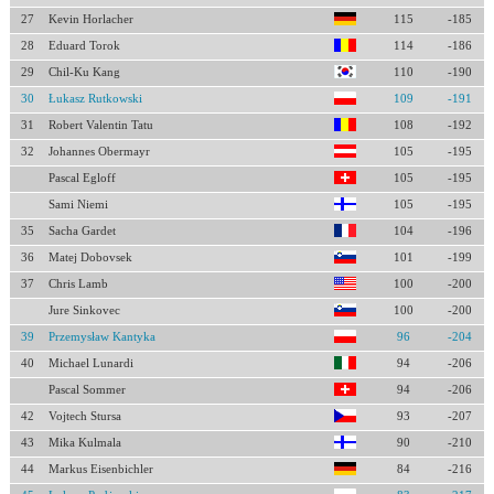
27
Kevin Horlacher
115
-185
28
Eduard Torok
114
-186
29
Chil-Ku Kang
110
-190
30
Łukasz Rutkowski
109
-191
31
Robert Valentin Tatu
108
-192
32
Johannes Obermayr
105
-195
Pascal Egloff
105
-195
Sami Niemi
105
-195
35
Sacha Gardet
104
-196
36
Matej Dobovsek
101
-199
37
Chris Lamb
100
-200
Jure Sinkovec
100
-200
39
Przemysław Kantyka
96
-204
40
Michael Lunardi
94
-206
Pascal Sommer
94
-206
42
Vojtech Stursa
93
-207
43
Mika Kulmala
90
-210
44
Markus Eisenbichler
84
-216