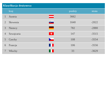
Klasyfikacja drużynowa
kraj
punkty
strata
1
Austria
3662
2
Słowenia
1640
-2022
3
Niemcy
782
-2880
4
Szwajcaria
147
-3515
5
Czechy
108
-3554
6
Francja
106
-3556
7
Włochy
33
-3629