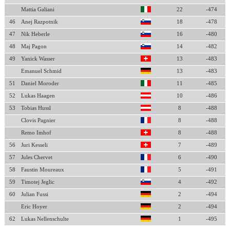
Mattia Galiani
22
-474
46
Anej Razpotnik
18
-478
47
Nik Heberle
16
-480
48
Maj Pagon
14
-482
49
Yanick Wasser
13
-483
Emanuel Schmid
13
-483
51
Daniel Moroder
11
-485
52
Lukas Haagen
10
-486
53
Tobias Hussl
8
-488
Clovis Pagnier
8
-488
Remo Imhof
8
-488
56
Juri Kesseli
7
-489
57
Jules Chervet
6
-490
58
Faustin Moureaux
5
-491
59
Timotej Jeglic
4
-492
60
Julian Fussi
2
-494
Eric Hoyer
2
-494
62
Lukas Nellenschulte
1
-495