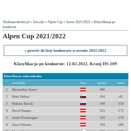
Skokinarciarskie.pl
»
Zawody
» Alpen Cup »
Sezon 2021/2022
» Klasyfikacja po
konkursie
Alpen Cup 2021/2022
« powróć do listy konkursów w sezonie 2021/2022
Klasyfikacja po konkursie: 12.02.2022, Kranj HS-109
Klasyfikacja indywidualna
zawodnik
kraj
punkty
strata
1
Maximilian Ortner
496
2
Mark Hafnar
454
-42
3
Maksim Bartolj
340
-156
4
David Haagen
325
-171
5
Andre Fussenegger
320
-176
6
Jonas Schuster
316
-180