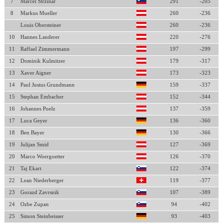
7
Marcel Strzinar
291
-205
8
Markus Mueller
260
-236
Louis Obersteiner
260
-236
10
Hannes Landerer
220
-276
11
Raffael Zimmermann
197
-299
12
Dominik Kulmitzer
179
-317
13
Xaver Aigner
173
-323
14
Paul Justus Grundmann
159
-337
15
Stephan Embacher
152
-344
16
Johannes Poelz
137
-359
17
Luca Geyer
136
-360
18
Ben Bayer
130
-366
19
Julijan Smid
127
-369
20
Marco Woergoetter
126
-370
21
Taj Ekart
122
-374
22
Lean Niederberger
119
-377
23
Gorazd Zavrsnik
107
-389
24
Ozbe Zupan
94
-402
25
Simon Steinbeisser
93
-403