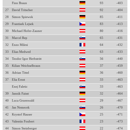
Finn Braun
93
-403
27
David Tritscher
92
-404
28
Simon Spiewok
85
-411
29
Frantisek Lejsek
83
-413
30
Michael Hofer-Zauner
80
-416
31
Marcel Rep
65
-431
32
Enzo Milesi
64
-432
33
Elias Medwed
63
-433
34
Teodor Igor Herbstritt
56
-440
35
Kilian Weichselbraun
37
-459
36
Adrian Tittel
36
-460
37
Elia Ernst
33
-463
Enej Faletic
33
-463
39
Jannik Faisst
32
-464
40
Luca Gruenwald
29
-467
41
Jan Nemecek
26
-470
42
Krystof Hauser
25
-471
43
Valentin Foubert
23
-473
44
Simon Steinberger
22
-474