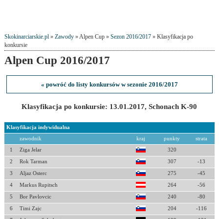
Skokinarciarskie.pl
»
Zawody
» Alpen Cup »
Sezon 2016/2017
» Klasyfikacja po
konkursie
Alpen Cup 2016/2017
« powróć do listy konkursów w sezonie 2016/2017
Klasyfikacja po konkursie: 13.01.2017, Schonach K-90
Klasyfikacja indywidualna
zawodnik
kraj
punkty
strata
1
Ziga Jelar
320
2
Rok Tarman
307
-13
3
Aljaz Osterc
275
-45
4
Markus Rupitsch
264
-56
5
Bor Pavlovcic
240
-80
6
Timi Zajc
204
-116