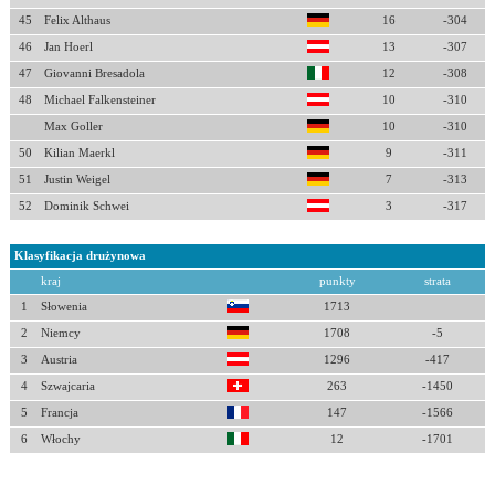
45
Felix Althaus
16
-304
46
Jan Hoerl
13
-307
47
Giovanni Bresadola
12
-308
48
Michael Falkensteiner
10
-310
Max Goller
10
-310
50
Kilian Maerkl
9
-311
51
Justin Weigel
7
-313
52
Dominik Schwei
3
-317
Klasyfikacja drużynowa
kraj
punkty
strata
1
Słowenia
1713
2
Niemcy
1708
-5
3
Austria
1296
-417
4
Szwajcaria
263
-1450
5
Francja
147
-1566
6
Włochy
12
-1701