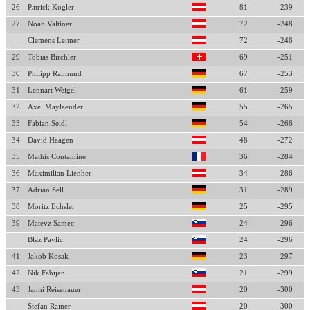
26
Patrick Kogler
81
-239
27
Noah Valtiner
72
-248
Clemens Leitner
72
-248
29
Tobias Birchler
69
-251
30
Philipp Raimund
67
-253
31
Lennart Weigel
61
-259
32
Axel Maylaender
55
-265
33
Fabian Seidl
54
-266
34
David Haagen
48
-272
35
Mathis Contamine
36
-284
36
Maximilian Lienher
34
-286
37
Adrian Sell
31
-289
38
Moritz Echsler
25
-295
39
Matevz Samec
24
-296
Blaz Pavlic
24
-296
41
Jakob Kosak
23
-297
42
Nik Fabijan
21
-299
43
Janni Reisenauer
20
-300
Stefan Rainer
20
-300