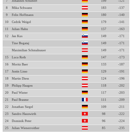
7
Johannes Schubert
199
-121
8
Mika Schwann
183
-137
9
Felix Hoffmann
180
-140
10
Cedrik Weigel
179
-141
11
Julian Hahn
157
-163
12
Jan Kus
149
-171
Tine Bogataj
149
-171
Maximilian Schmalnauer
149
-171
15
Luca Roth
147
-173
16
Moritz Baer
133
-187
17
Justin Lisso
129
-191
18
Martin Diess
124
-196
19
Philipp Haagen
118
-202
20
Paul Winter
117
-203
21
Paul Brasme
111
-209
22
Jonathan Siegel
109
-211
23
Sandro Hauswirth
98
-222
24
Dominik Peter
96
-224
25
Julian Wienerroither
85
-235