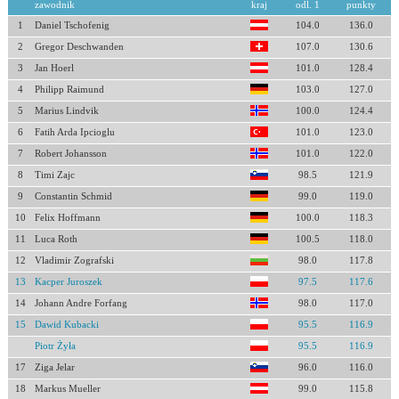
zawodnik
kraj
odl. 1
punkty
1
Daniel Tschofenig
104.0
136.0
2
Gregor Deschwanden
107.0
130.6
3
Jan Hoerl
101.0
128.4
4
Philipp Raimund
103.0
127.0
5
Marius Lindvik
100.0
124.4
6
Fatih Arda Ipcioglu
101.0
123.0
7
Robert Johansson
101.0
122.0
8
Timi Zajc
98.5
121.9
9
Constantin Schmid
99.0
119.0
10
Felix Hoffmann
100.0
118.3
11
Luca Roth
100.5
118.0
12
Vladimir Zografski
98.0
117.8
13
Kacper Juroszek
97.5
117.6
14
Johann Andre Forfang
98.0
117.0
15
Dawid Kubacki
95.5
116.9
Piotr Żyła
95.5
116.9
17
Ziga Jelar
96.0
116.0
18
Markus Mueller
99.0
115.8