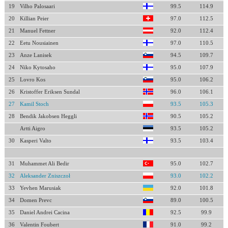
19
Vilho Palosaari
99.5
114.9
20
Killian Peier
97.0
112.5
21
Manuel Fettner
92.0
112.4
22
Eetu Nousiainen
97.0
110.5
23
Anze Lanisek
94.5
109.7
24
Niko Kytosaho
95.0
107.9
25
Lovro Kos
95.0
106.2
26
Kristoffer Eriksen Sundal
96.0
106.1
27
Kamil Stoch
93.5
105.3
28
Bendik Jakobsen Heggli
90.5
105.2
Artti Aigro
93.5
105.2
30
Kasperi Valto
93.5
103.4
31
Muhammet Ali Bedir
95.0
102.7
32
Aleksander Zniszczoł
93.0
102.2
33
Yevhen Marusiak
92.0
101.8
34
Domen Prevc
89.0
100.5
35
Daniel Andrei Cacina
92.5
99.9
36
Valentin Foubert
91.0
99.2