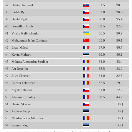
37
Hektor Kapustik
91.5
98.9
38
Radek Rydl
93.0
98.6
39
David Rygl
90.0
95.4
40
Benedikt Holub
89.5
92.7
41
Vitaliy Kalinichenko
86.5
90.9
42
Muhammet Irfan Cintimar
85.0
90.1
43
Enzo Milesi
87.0
86.7
44
Kevin Maltsev
89.0
86.1
45
Mihnea Alexandru Spulber
84.0
83.4
46
Ari Repellin
85.5
83.2
47
Jules Chervet
84.0
82.8
48
Andrei Feldorean
82.5
79.9
49
Krystof Hauser
81.0
72.0
50
Alessandro Batby
68.5
44.2
51
Daniel Skarka
DSQ
52
Andero Kapp
DSQ
53
Nicolae Sorin Mitrofan
DSQ
54
Kaimar Vagul
DSQ