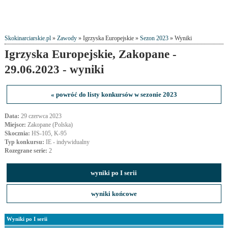
Skokinarciarskie.pl
»
Zawody
» Igrzyska Europejskie »
Sezon 2023
» Wyniki
Igrzyska Europejskie, Zakopane -
29.06.2023 - wyniki
« powróć do listy konkursów w sezonie 2023
Data:
29 czerwca 2023
Miejsce:
Zakopane (Polska)
Skocznia:
HS-105, K-95
Typ konkursu:
IE - indywidualny
Rozegrane serie:
2
wyniki po I serii
wyniki końcowe
Wyniki po I serii