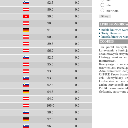
92.5
0.0
nie
90.0
0.0
nie wiem
90.5
0.0
90.5
0.0
LINKI SPONSORO
meble biurowe war
91.0
0.0
Torty Piaseczno
krzesła biurowe wa
90.0
0.0
COOKIES
89.5
0.0
Ten portal korzyst
korzystania z funkcj
96.0
0.0
anonimowych statyst
Obsługę cookies mo
92.5
0.0
internetowej.
Korzystając z serw
95.0
0.0
ustawieniami przegląd
Administratorem dany
93.0
0.0
OFFICE Paweł Stawow
celu identyfikacji 
93.0
0.0
konkursów, w celu w
żaden inny sposób ar
92.5
0.0
Publikowane materiał
śledzenia, stosowane 
94.5
0.0
94.0
0.0
100.0
0.0
98.0
0.0
97.0
0.0
96.5
0.0