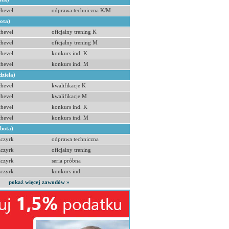
hevel
odprawa techniczna K/M
bota)
hevel
oficjalny trening K
hevel
oficjalny trening M
hevel
konkurs ind. K
hevel
konkurs ind. M
dziela)
hevel
kwalifikacje K
hevel
kwalifikacje M
hevel
konkurs ind. K
hevel
konkurs ind. M
obota)
zczyrk
odprawa techniczna
zczyrk
oficjalny trening
zczyrk
seria próbna
zczyrk
konkurs ind.
pokaż więcej zawodów »