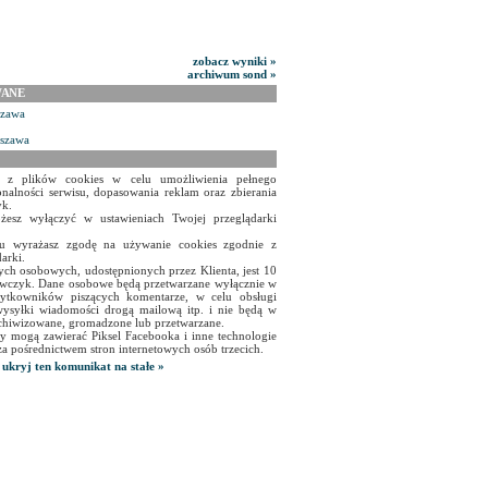
zobacz wyniki »
archiwum sond »
WANE
szawa
rszawa
a z plików cookies w celu umożliwienia pełnego
onalności serwisu, dopasowania reklam oraz zbierania
yk.
żesz wyłączyć w ustawieniach Twojej przeglądarki
isu wyrażasz zgodę na używanie cookies zgodnie z
arki.
ch osobowych, udostępnionych przez Klienta, jest 10
czyk. Dane osobowe będą przetwarzane wyłącznie w
użytkowników piszących komentarze, w celu obsługi
ysyłki wiadomości drogą mailową itp. i nie będą w
chiwizowane, gromadzone lub przetwarzane.
y mogą zawierać Piksel Facebooka i inne technologie
za pośrednictwem stron internetowych osób trzecich.
ukryj ten komunikat na stałe »