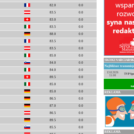
82.0
0.0
83.5
0.0
83.0
0.0
83.5
0.0
88.0
0.0
83.5
0.0
83.5
0.0
85.0
0.0
SKOKI NARCIARSK
84.0
0.0
Najbliższe transmis
84.0
0.0
13.8.2026
TVP Spo
15:00
89.5
0.0
85.0
0.0
na
85.0
0.0
REKLAMA
86.5
0.0
87.0
0.0
86.5
0.0
89.5
0.0
85.5
0.0
REKLAMA