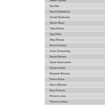
Daniel Lackner
Jaka Rus
Patrick Kaltenbach
Gerald Wambacher
Martin Hirner
Tadej Mestek
Ziga Pelko
Mitja Meznar
Severin Freund
Lukas Tschuschnig
Patrick Bodmer
Stefan Innerwinkler
Florian Enders
Benjamin Bourqui
Primoz Kozar
Marco Beltrame
Remi Francais
Florian Lorenz
Vincent Lechner