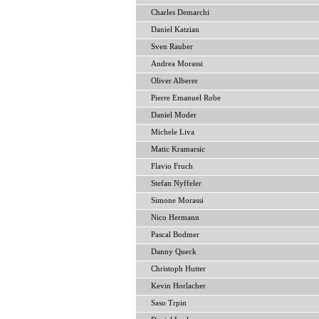
Charles Demarchi
Daniel Katzian
Sven Rauber
Andrea Morassi
Oliver Alberer
Pierre Emanuel Robe
Daniel Moder
Michele Liva
Matic Kramarsic
Flavio Fruch
Stefan Nyffeler
Simone Morassi
Nico Hermann
Pascal Bodmer
Danny Queck
Christoph Hutter
Kevin Horlacher
Saso Trpin