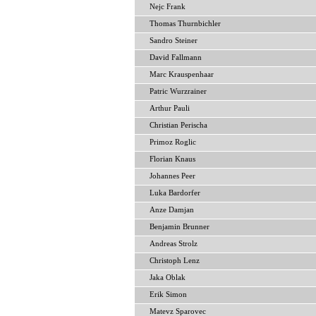
Nejc Frank
Thomas Thurnbichler
Sandro Steiner
David Fallmann
Marc Krauspenhaar
Patric Wurzrainer
Arthur Pauli
Christian Perischa
Primoz Roglic
Florian Knaus
Johannes Peer
Luka Bardorfer
Anze Damjan
Benjamin Brunner
Andreas Strolz
Christoph Lenz
Jaka Oblak
Erik Simon
Matevz Sparovec