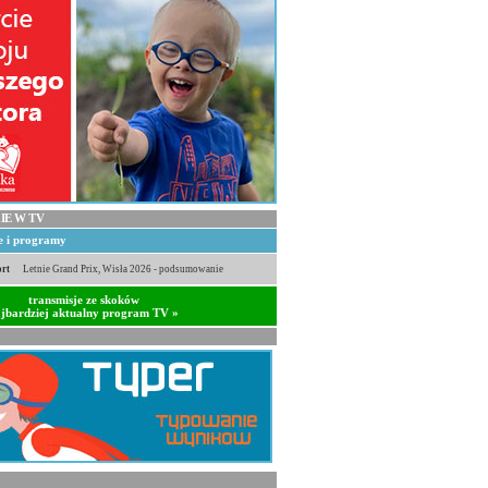
IE W TV
je i programy
rt
Letnie Grand Prix, Wisła 2026 - podsumowanie
transmisje ze skoków
jbardziej aktualny program TV »