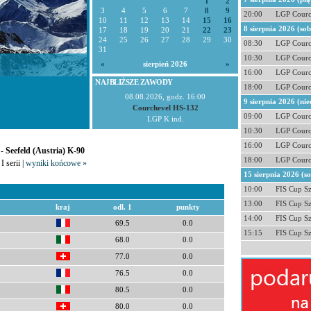
1
2
3
4
5
6
7
8
9
20:00
LGP Courc
10
11
12
13
14
15
16
8 sierpnia 2026 (so
17
18
19
20
21
22
23
24
25
26
27
28
29
30
08:30
LGP Courc
31
10:30
LGP Courc
«
sierpień 2026
»
16:00
LGP Courc
NAJBLIŻSZE ZAWODY
18:00
LGP Courc
08.08.2026, godz. 16:00
9 sierpnia 2026 (nie
Courchevel HS-132
09:00
LGP Courc
LGP K ind.
10:30
LGP Courc
16:00
LGP Courc
- Seefeld (Austria) K-90
18:00
LGP Courc
I serii |
wyniki końcowe »
15 sierpnia 2026 (s
10:00
FIS Cup S
13:00
FIS Cup S
kraj
odl. 1
punkty
14:00
FIS Cup S
69.5
0.0
15:15
FIS Cup S
68.0
0.0
77.0
0.0
76.5
0.0
80.5
0.0
80.0
0.0