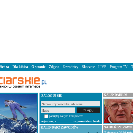
iedza
Dla kibica
O stronie
Zdjęcia
Zawodnicy
Skocznie
LIVE
Program TV
KALENDARIUM
ZALOGUJ SIĘ
pamiętaj na tym komputerze
rejestracja
zapomniałem hasło
NAJBLIŻSZE ZAW
KALENDARZ ZAWODÓW
7 sierpnia 2026 (pią