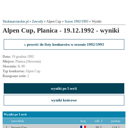
Skokinarciarskie.pl
»
Zawody
» Alpen Cup »
Sezon 1992/1993
» Wyniki
Alpen Cup, Planica - 19.12.1992 - wyniki
« powróć do listy konkursów w sezonie 1992/1993
Data:
19 grudnia 1992
Miejsce:
Planica (Słowenia)
Skocznia:
K-90
Typ konkursu:
Alpen Cup
Rozegrane serie:
2
wyniki po I serii
wyniki końcowe
Wyniki po I serii
zawodnik
kraj
odl. 1
punkty
1
Jerome Gay
90.5
114.1