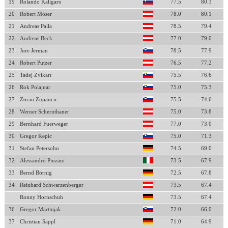
19
Rolando Kaligaro
77.5
80.3
20
Robert Moser
78.0
80.1
21
Andreas Palla
78.5
79.4
22
Andreas Beck
77.0
79.0
23
Jure Jerman
78.5
77.9
24
Robert Putzer
76.5
77.2
25
Tadej Zvikart
75.5
76.6
26
Rok Polajnar
75.0
75.3
27
Zoran Zupancic
75.5
74.6
28
Werner Schernthaner
75.0
73.8
29
Bernhard Fuerweger
77.0
73.0
30
Gregor Kepic
75.0
71.3
31
Stefan Petersohn
74.5
69.0
32
Alessandro Pinzani
73.5
67.9
33
Bernd Börnig
72.5
67.8
34
Reinhard Schwarzenberger
73.5
67.4
Ronny Hornschuh
73.5
67.4
36
Gregor Martinjak
72.0
66.0
37
Christian Sappl
71.0
64.9