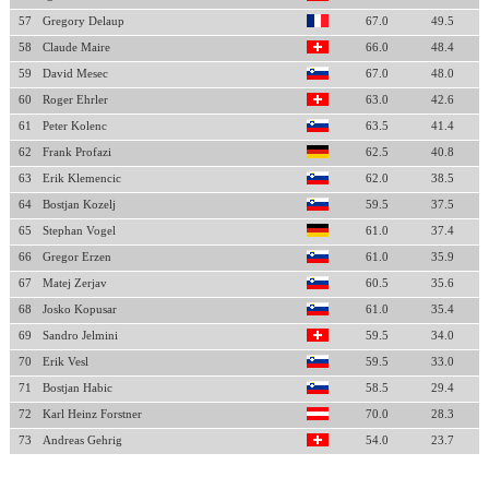
57
Gregory Delaup
67.0
49.5
58
Claude Maire
66.0
48.4
59
David Mesec
67.0
48.0
60
Roger Ehrler
63.0
42.6
61
Peter Kolenc
63.5
41.4
62
Frank Profazi
62.5
40.8
63
Erik Klemencic
62.0
38.5
64
Bostjan Kozelj
59.5
37.5
65
Stephan Vogel
61.0
37.4
66
Gregor Erzen
61.0
35.9
67
Matej Zerjav
60.5
35.6
68
Josko Kopusar
61.0
35.4
69
Sandro Jelmini
59.5
34.0
70
Erik Vesl
59.5
33.0
71
Bostjan Habic
58.5
29.4
72
Karl Heinz Forstner
70.0
28.3
73
Andreas Gehrig
54.0
23.7