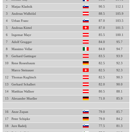
2
Matjaz Kladnik
90.5
112.1
3
Andreas Widhölzl
88.5
105.9
4
Urban Franc
87.0
103.5
5
Andreas Küttel
87.0
101.5
6
Ingemar Mayr
85.5
100.1
7
Adolf Grugger
84.0
95.7
8
Massimo Vellar
84.0
94.7
9
Gerhard Gattinger
83.5
93.9
10
Rene Rosenbaum
82.5
92.3
Marco Steinauer
82.5
92.3
12
Thomas Kuglitsch
82.5
90.3
13
Gerhard Schallert
82.0
90.0
14
Matthias Wallner
80.5
88.1
15
Alexander Mueller
71.0
85.9
16
Anze Zupan
79.0
85.7
17
Peter Schipke
79.0
84.2
18
Jure Radelj
77.5
81.3