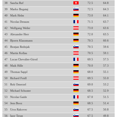
38
Sascha Ruf
72.5
64.8
39
Marko Bogataj
72.5
64.3
40
Mark Helm
73.0
64.1
41
Nicolas Dessum
71.5
63.7
42
Wolfgang Weiler
73.0
63.6
43
Alexander Herr
72.0
63.5
44
Bjoern Klausmann
70.5
60.6
45
Bostjan Rednjak
70.5
59.6
46
Martin Kollau
70.5
59.1
47
Lucas Chevalier-Girod
69.5
57.5
48
Maik Hille
70.0
57.3
49
Thomas Sappl
68.0
55.1
50
Richard Foidl
69.5
55.0
51
Rok Omerzel
69.0
53.2
52
Michael Schuster
68.5
52.9
53
Nicolas Gaide
67.0
51.5
54
Jens Booz
68.5
51.4
55
Uros Rakovec
67.5
50.8
56
Igor Teran
67.5
49.8