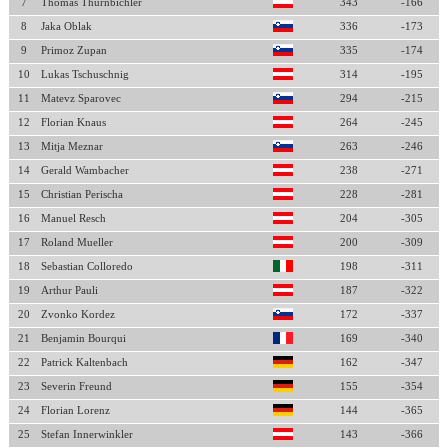
7
Thomas Thurnbichler
343
-166
8
Jaka Oblak
336
-173
9
Primoz Zupan
335
-174
10
Lukas Tschuschnig
314
-195
11
Matevz Sparovec
294
-215
12
Florian Knaus
264
-245
13
Mitja Meznar
263
-246
14
Gerald Wambacher
238
-271
15
Christian Perischa
228
-281
16
Manuel Resch
204
-305
17
Roland Mueller
200
-309
18
Sebastian Colloredo
198
-311
19
Arthur Pauli
187
-322
20
Zvonko Kordez
172
-337
21
Benjamin Bourqui
169
-340
22
Patrick Kaltenbach
162
-347
23
Severin Freund
155
-354
24
Florian Lorenz
144
-365
25
Stefan Innerwinkler
143
-366