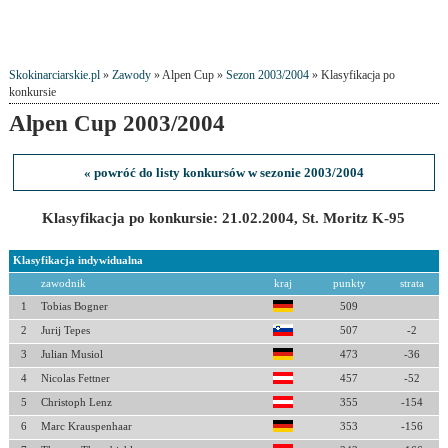
Skokinarciarskie.pl
»
Zawody
» Alpen Cup »
Sezon 2003/2004
» Klasyfikacja po
konkursie
Alpen Cup 2003/2004
« powróć do listy konkursów w sezonie 2003/2004
Klasyfikacja po konkursie: 21.02.2004, St. Moritz K-95
Klasyfikacja indywidualna
zawodnik
kraj
punkty
strata
1
Tobias Bogner
509
2
Jurij Tepes
507
-2
3
Julian Musiol
473
-36
4
Nicolas Fettner
457
-52
5
Christoph Lenz
355
-154
6
Marc Krauspenhaar
353
-156