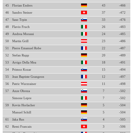
45
Florian Enders
43
-466
46
Sandro Steiner
37
-472
47
Saso Trpin
33
-476
48
Flavio Fruch
26
-483
49
Andrea Morassi
24
-485
50
Martin Grill
23
-486
51
Pierre Emanuel Robe
22
-487
52
Stefan Rupp
20
-489
53
Arrigo Della Mea
18
-491
54
Primoz Kozar
15
-494
55
Jean Baptiste Grangeon
12
-497
56
Patric Wurzrainer
11
-498
57
Anze Obreza
7
-502
Simone Lepre
7
-502
59
Kevin Horlacher
5
-504
Manuel Schill
5
-504
61
Jaka Rus
4
-505
62
Remi Francais
3
-506