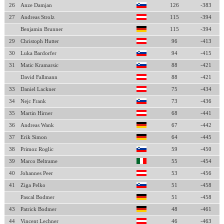
26
Anze Damjan
126
-383
27
Andreas Strolz
115
-394
Benjamin Brunner
115
-394
29
Christoph Hutter
96
-413
30
Luka Bardorfer
94
-415
31
Matic Kramarsic
88
-421
David Fallmann
88
-421
33
Daniel Lackner
75
-434
34
Nejc Frank
73
-436
35
Martin Hirner
68
-441
36
Andreas Wank
67
-442
37
Erik Simon
64
-445
38
Primoz Roglic
59
-450
39
Marco Beltrame
55
-454
40
Johannes Peer
53
-456
41
Ziga Pelko
51
-458
Pascal Bodmer
51
-458
43
Patrick Bodmer
48
-461
44
Vincent Lechner
46
-463