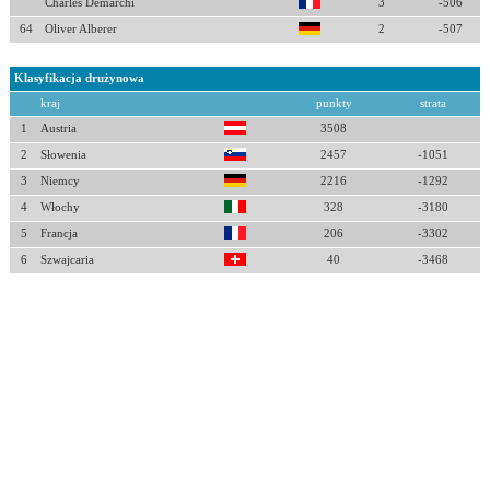
Charles Demarchi
3
-506
64
Oliver Alberer
2
-507
Klasyfikacja drużynowa
kraj
punkty
strata
1
Austria
3508
2
Słowenia
2457
-1051
3
Niemcy
2216
-1292
4
Włochy
328
-3180
5
Francja
206
-3302
6
Szwajcaria
40
-3468